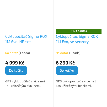
montáž dělají tento
cyklocomputer...
ZDARMA
Z
D
Cyklopočítač Sigma ROX
Cyklopočítač Sigma ROX
A
11.1 Evo, HR set
11.1 Evo, se senzory
R
M
A
Na dotaz
(1 sada)
Na dotaz
(1 sada)
4 999 Kč
6 299 Kč
Do košíku
Do košíku
GPS cyklopočítač s více než
GPS cyklopočítač s více než
150 užitečnými funkcemi.
150 užitečnými funckemi.