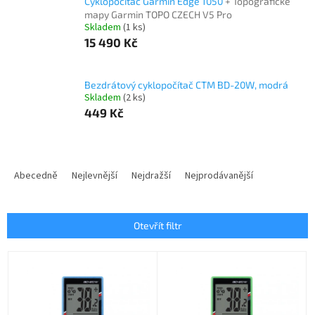
Cyklopočítač Garmin Edge 1050
+ Topografické
mapy Garmin TOPO CZECH V5 Pro
Skladem
(1 ks)
15 490 Kč
Bezdrátový cyklopočítač CTM BD-20W, modrá
Skladem
(2 ks)
449 Kč
Ř
a
Abecedně
Nejlevnější
Nejdražší
Nejprodávanější
z
e
n
Otevřít filtr
í
p
V
r
ý
o
p
d
i
u