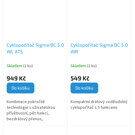
tras a tréninků.
Cyklopočítač Sigma BC 5.0
Cyklopočítač Sigma BC 5.0
WL ATS
WR
Skladem
(1 ks)
Skladem
(1 ks)
949 Kč
549 Kč
Do košíku
Do košíku
Kombinace pokročilé
Kompaktní drátový voděodolný
technologie s uživatelskou
cyklopočítač s 5 funkcemi.
přívětivostí, pět funkcí,
bezdrátový přenos,
voděodolnost, dlouhá
životnost baterie a snadná