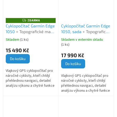
ZDARMA
Z
D
Cyklopočítač Garmin Edge
Cyklopočítač Garmin Edge
A
1050
+ Topografické mapy
1050, sada
+ Topografické
R
M
Garmin TOPO CZECH V5
mapy Garmin TOPO CZECH
A
Skladem
(1 ks)
Skladem v externím skladu
Průměrné
Průměrné
Pro
V5 Pro
(1 ks)
hodnocení
hodnocení
15 490 Kč
produktu
produktu
17 990 Kč
je
je
Do košíku
5,0
5,0
Do košíku
z
z
5
Vlajkový GPS cyklopočítač pro
5
hvězdiček.
náročné cyklisty, kteří chtějí
Vlajkový GPS cyklopočítač pro
hvězdiček.
přehlednou navigaci, detailní
náročné cyklisty, kteří chtějí
analýzu výkonu a chytré funkce
přehlednou navigaci, detailní
na každé vyjížďce.
analýzu výkonu a chytré funkce
na každé vyjížďce.