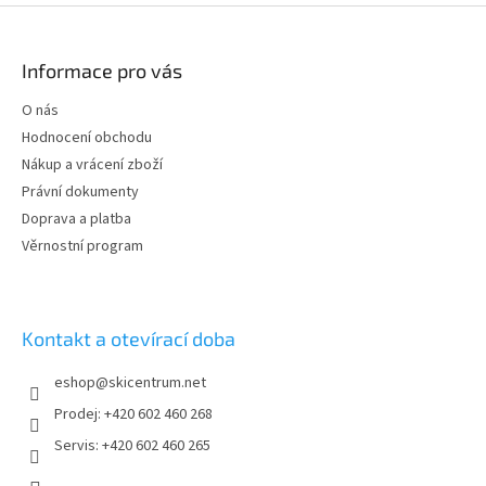
l
Z
á
á
d
p
Informace pro vás
a
a
c
t
O nás
í
í
p
Hodnocení obchodu
r
Nákup a vrácení zboží
v
Právní dokumenty
k
y
Doprava a platba
v
Věrnostní program
ý
p
i
s
Kontakt a otevírací doba
u
eshop
@
skicentrum.net
Prodej: +420 602 460 268
Servis: +420 602 460 265