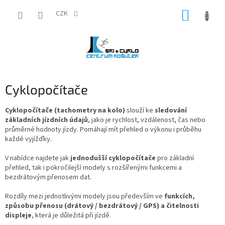
Přejít
NÁKUP
na
CZK
obsah
KOŠÍK
Cyklopočítače
Cyklopočítače (tachometry na kolo)
slouží ke
sledování
základních jízdních údajů
, jako je rychlost, vzdálenost, čas nebo
průměrné hodnoty jízdy. Pomáhají mít přehled o výkonu i průběhu
každé vyjížďky.
V nabídce najdete jak
jednodušší cyklopočítače
pro základní
přehled, tak i pokročilejší modely s rozšířenými funkcemi a
bezdrátovým přenosem dat.
Rozdíly mezi jednotlivými modely jsou především ve
funkcích,
způsobu přenosu (drátový / bezdrátový / GPS) a čitelnosti
displeje
, která je důležitá při jízdě.