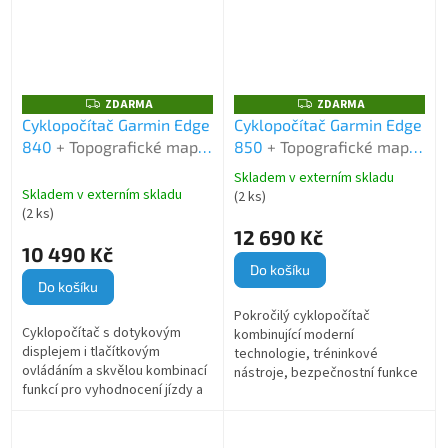
ZDARMA
ZDARMA
Z
Z
D
D
Cyklopočítač Garmin Edge
Cyklopočítač Garmin Edge
A
A
840
+ Topografické mapy
850
+ Topografické mapy
R
R
M
M
Garmin TOPO CZECH V5
Garmin TOPO CZECH Pro
A
A
Skladem v externím skladu
Průměrné
Pro
Skladem v externím skladu
(2 ks)
hodnocení
(2 ks)
produktu
12 690 Kč
je
10 490 Kč
5,0
Do košíku
z
Do košíku
5
Pokročilý cyklopočítač
hvězdiček.
Cyklopočítač s dotykovým
kombinující moderní
displejem i tlačítkovým
technologie, tréninkové
ovládáním a skvělou kombinací
nástroje, bezpečnostní funkce
funkcí pro vyhodnocení jízdy a
a spolehlivou navigaci pro
výkonnosti, adaptivním
maximální zážitek a podporu při
trenérem, mapou, navigačními
každé jízdě. V...
funkcemi....