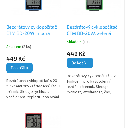
s
k
p
t
r
ů
o
Bezdrátový cyklopočítač
Bezdrátový cyklopočítač
d
CTM BD-20W, modrá
CTM BD-20W, zelená
u
k
Skladem
(1 ks)
Průměrné
t
Skladem
(2 ks)
hodnocení
ů
449 Kč
produktu
449 Kč
je
Do košíku
5,0
Do košíku
z
5
Bezdrátový cyklopočítač s 20
hvězdiček.
Bezdrátový cyklopočítač s 20
funkcemi pro každodenní
funkcemi pro každodenní jízdu i
ježdění i trénink. Sleduje
trénink. Sleduje rychlost,
rychlost, vzdálenost, čas,
vzdálenost, teplotu i spalování
teplotu i spalování kalorií.
kalorií a startuje automaticky.