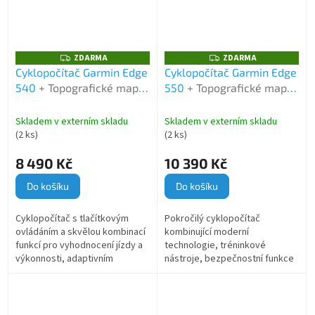
ZDARMA
ZDARMA
Z
Z
D
D
Cyklopočítač Garmin Edge
Cyklopočítač Garmin Edge
A
A
540
+ Topografické mapy
550
+ Topografické mapy
R
R
M
M
Garmin TOPO CZECH V5
Garmin TOPO CZECH Pro
A
A
Pro
Skladem v externím skladu
Skladem v externím skladu
(2 ks)
(2 ks)
8 490 Kč
10 390 Kč
Do košíku
Do košíku
Cyklopočítač s tlačítkovým
Pokročilý cyklopočítač
ovládáním a skvělou kombinací
kombinující moderní
funkcí pro vyhodnocení jízdy a
technologie, tréninkové
výkonnosti, adaptivním
nástroje, bezpečnostní funkce
trenérem, mapou, navigačními
a spolehlivou navigaci pro
funkcemi. V balení voucher...
maximální zážitek a podporu při
každé jízdě. V...