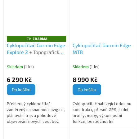
ZDARMA
Z
D
Cyklopočítač Garmin Edge
Cyklopočítač Garmin Edge
A
Explore 2
+ Topografické
MTB
R
M
mapy Garmin TOPO CZECH
A
V5 Pro
Skladem
(1 ks)
Skladem
(1 ks)
6 290 Kč
8 990 Kč
Do košíku
Do košíku
Přehledný cyklopočítač
Cyklopočítač nabízející odolnou
zaměřený na snadnou navigaci,
konstrukci, přesné GPS, jízdní
plánování tras a pohodové
profily, mapy, výkonnostní
objevování nových cest bez
funkce, bezpečnostní
složitého nastavování.
upozornění a chytrou
konektivitu pro všechny typy