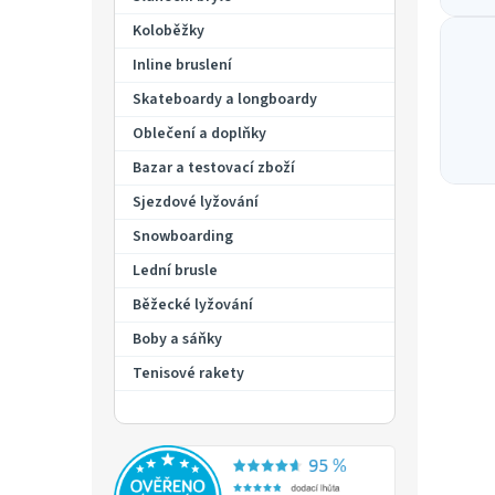
l
p
á
a
Koloběžky
n
n
Inline bruslení
k
e
ů
Skateboardy a longboardy
l
Oblečení a doplňky
Bazar a testovací zboží
Sjezdové lyžování
Snowboarding
Lední brusle
Běžecké lyžování
Boby a sáňky
Tenisové rakety