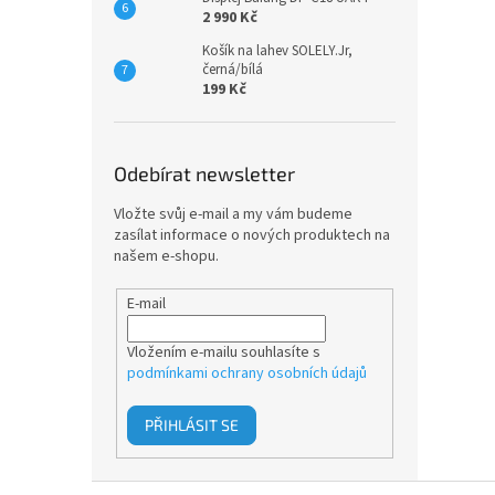
2 990 Kč
Košík na lahev SOLELY.Jr,
černá/bílá
199 Kč
Odebírat newsletter
Vložte svůj e-mail a my vám budeme
zasílat informace o nových produktech na
našem e-shopu.
E-mail
Vložením e-mailu souhlasíte s
podmínkami ochrany osobních údajů
PŘIHLÁSIT SE
Z