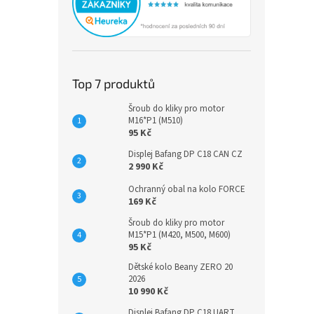
Top 7 produktů
Šroub do kliky pro motor
M16*P1 (M510)
95 Kč
Displej Bafang DP C18 CAN CZ
2 990 Kč
Ochranný obal na kolo FORCE
169 Kč
Šroub do kliky pro motor
M15*P1 (M420, M500, M600)
95 Kč
Dětské kolo Beany ZERO 20
2026
10 990 Kč
Displej Bafang DP C18 UART