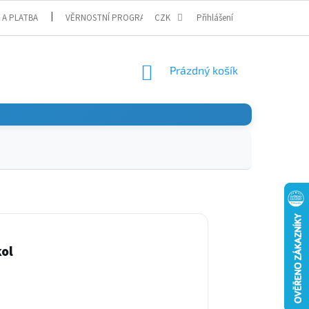
 A PLATBA
VĚRNOSTNÍ PROGRAM
CZK
Přihlášení
NÁKUPNÍ
Prázdný košík
KOŠÍK
kol