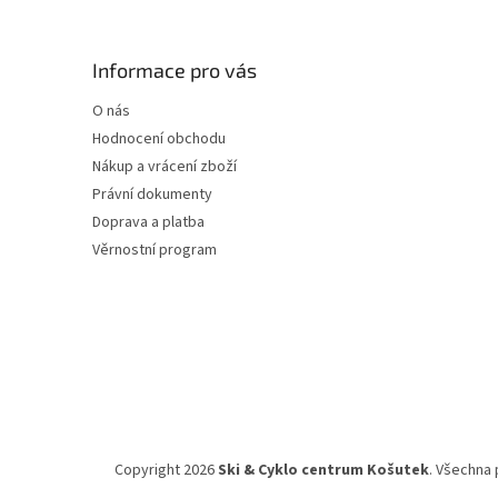
á
p
a
Informace pro vás
t
O nás
í
Hodnocení obchodu
Nákup a vrácení zboží
Právní dokumenty
Doprava a platba
Věrnostní program
Copyright 2026
Ski & Cyklo centrum Košutek
. Všechna 