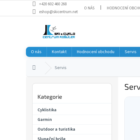
Přejít
+420 602 460 268
O NÁS
HODNOCENÍ OBCH
na
eshop@skicentrum.net
obsah
O nás
Kontakt
Hodnocení obchodu
Servis
Domů
Servis
P
Serv
o
Přeskočit
s
Kategorie
kategorie
V
t
ý
r
Cyklistika
p
a
i
Garmin
n
s
n
Outdoor a turistika
č
í
Sluneční brýle