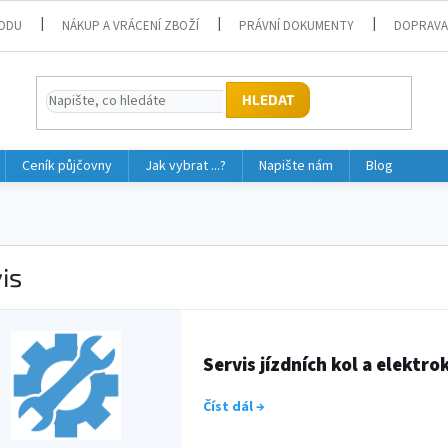
ODU
NÁKUP A VRÁCENÍ ZBOŽÍ
PRÁVNÍ DOKUMENTY
DOPRAVA
HLEDAT
Ceník půjčovny
Jak vybrat ...?
Napište nám
Blog
is
Servis jízdních kol a elektro
Číst dál →