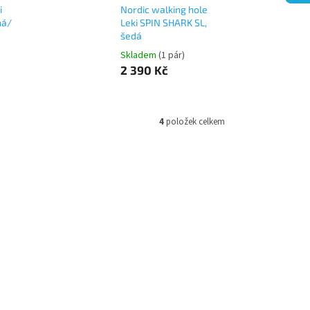
i
Nordic walking hole
ná/
Leki SPIN SHARK SL,
šedá
Skladem
(1 pár)
2 390 Kč
4
položek celkem