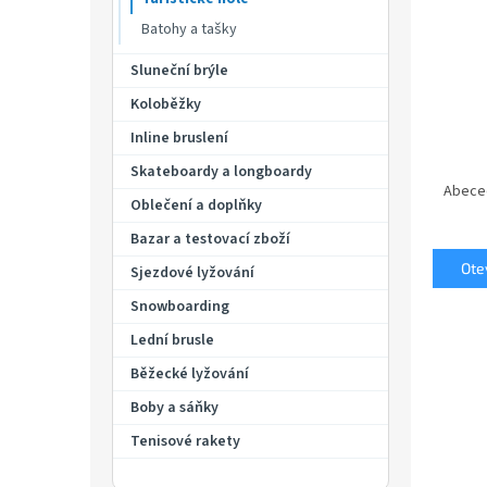
p
a
Batohy a tašky
n
Sluneční brýle
e
l
Koloběžky
Inline bruslení
Ř
Skateboardy a longboardy
a
Abece
Oblečení a doplňky
z
e
Bazar a testovací zboží
n
Otev
Sjezdové lyžování
í
Snowboarding
p
V
r
Lední brusle
ý
o
p
Běžecké lyžování
d
i
u
Boby a sáňky
s
k
p
Tenisové rakety
t
r
ů