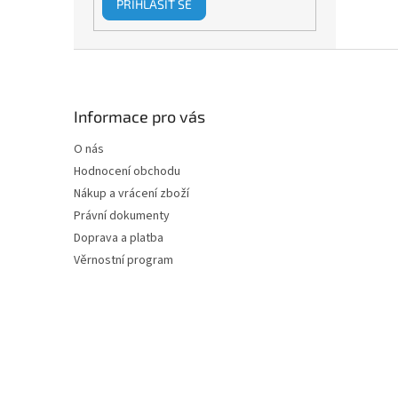
PŘIHLÁSIT SE
Z
á
p
a
Informace pro vás
t
O nás
í
Hodnocení obchodu
Nákup a vrácení zboží
Právní dokumenty
Doprava a platba
Věrnostní program