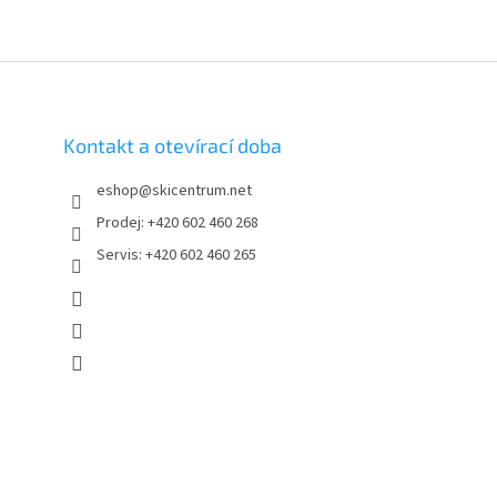
í
p
r
v
k
y
Kontakt a otevírací doba
v
ý
p
eshop
@
skicentrum.net
i
Prodej: +420 602 460 268
s
u
Servis: +420 602 460 265