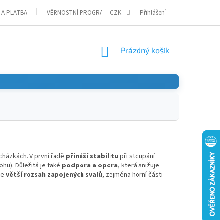
 A PLATBA
VĚRNOSTNÍ PROGRAM
CZK
Přihlášení
NÁKUPNÍ
Prázdný košík
KOŠÍK
ocházkách. V první řadě
přináší stabilitu
při stoupání
hu). Důležitá je také
podpora a opora
, která snižuje
te
větší rozsah zapojených svalů
, zejména horní části