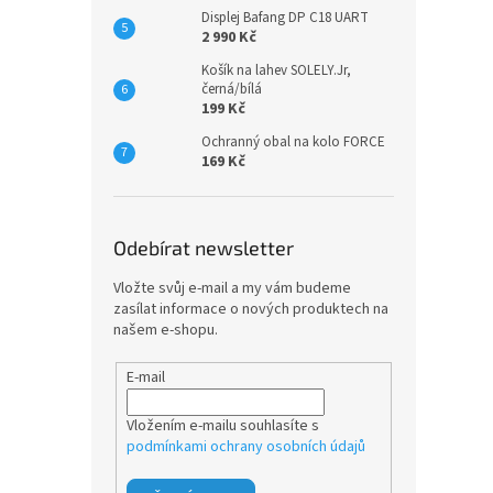
Displej Bafang DP C18 UART
2 990 Kč
Košík na lahev SOLELY.Jr,
Trek
černá/bílá
stří
199 Kč
Ochranný obal na kolo FORCE
169 Kč
1 39
Odebírat newsletter
Telesk
konst
Vložte svůj e-mail a my vám budeme
rozsah
zasílat informace o nových produktech na
oporu 
našem e-shopu.
E-mail
Vložením e-mailu souhlasíte s
podmínkami ochrany osobních údajů