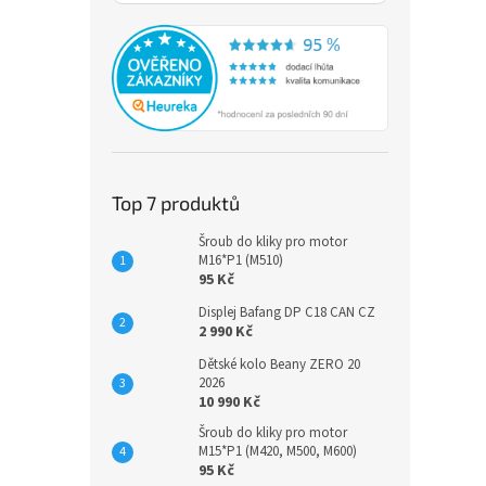
o
d
u
Nordi
k
SHAR
t
ů
2 3
Top 7 produktů
Lehké 
Šroub do kliky pro motor
rychlý
M16*P1 (M510)
terén
95 Kč
omeze
Displej Bafang DP C18 CAN CZ
2 990 Kč
Dětské kolo Beany ZERO 20
2026
10 990 Kč
Šroub do kliky pro motor
M15*P1 (M420, M500, M600)
95 Kč