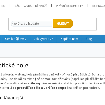
ODU
NÁKUP A VRÁCENÍ ZBOŽÍ
PRÁVNÍ DOKUMENTY
DOPRAVA
HLEDAT
Ceník půjčovny
Jak vybrat ...?
Napište nám
Blog
stické hole
ké a Nordic walking hole přináší hned několik přínosů při pěších túrách a pr
sání, kde dokážou mimo jiné pomoci rozložit váhu (například při těžším bato
oubů a svalů, což oceníte zejména na méně stabilních površích. Jistě ocení
ky tomu
lépe procvičíte tělo a udržíte tempo
i na delších pochodech.
odávanější