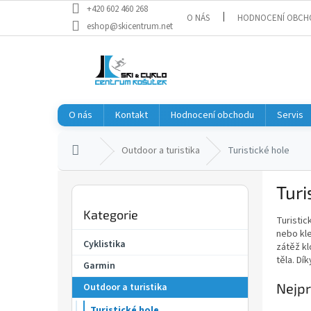
Přejít
+420 602 460 268
O NÁS
HODNOCENÍ OBCH
na
eshop@skicentrum.net
obsah
O nás
Kontakt
Hodnocení obchodu
Servis
Domů
Outdoor a turistika
Turistické hole
P
Turi
o
Přeskočit
s
Kategorie
kategorie
Turistic
t
nebo kle
r
Cyklistika
zátěž kl
a
těla. Dí
Garmin
n
n
Nejpr
Outdoor a turistika
í
Turistické hole