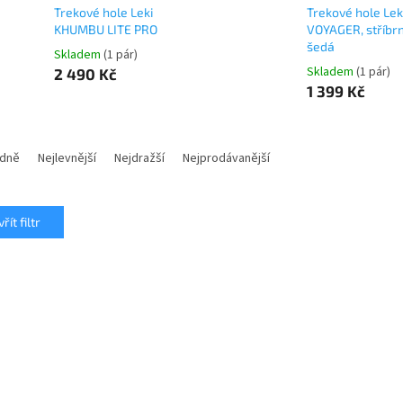
Trekové hole Leki
Trekové hole Lek
KHUMBU LITE PRO
VOYAGER, stříbr
šedá
Skladem
(1 pár)
Skladem
(1 pár)
2 490 Kč
1 399 Kč
dně
Nejlevnější
Nejdražší
Nejprodávanější
řít filtr