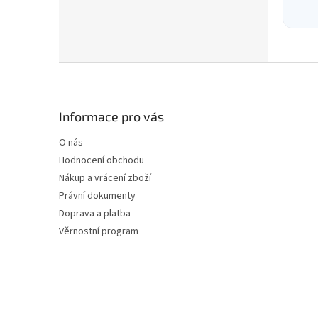
Z
á
p
a
Informace pro vás
t
O nás
í
Hodnocení obchodu
Nákup a vrácení zboží
Právní dokumenty
Doprava a platba
Věrnostní program