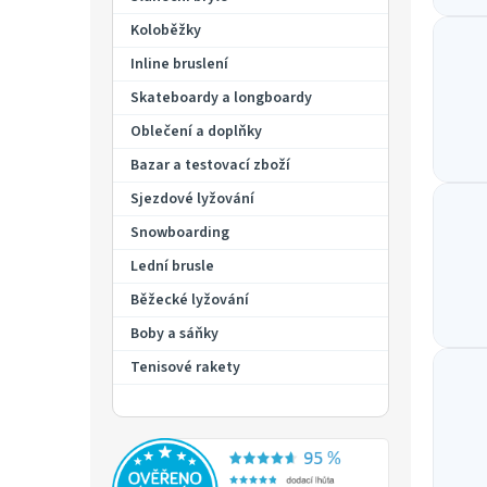
l
p
á
a
Koloběžky
n
n
Inline bruslení
k
e
ů
Skateboardy a longboardy
l
Oblečení a doplňky
Bazar a testovací zboží
Sjezdové lyžování
Snowboarding
Lední brusle
Běžecké lyžování
Boby a sáňky
Tenisové rakety