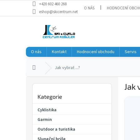
Přejít
+420 602 460 268
O NÁS
HODNOCENÍ OBCH
na
eshop@skicentrum.net
obsah
O nás
Kontakt
Hodnocení obchodu
Servis
Domů
Jak vybrat ...?
P
Jak 
o
Přeskočit
s
Kategorie
kategorie
V
t
ý
r
Cyklistika
p
a
i
Garmin
n
s
n
Outdoor a turistika
č
í
Sluneční brýle