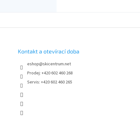
O
v
l
á
d
a
Kontakt a otevírací doba
c
í
eshop
@
skicentrum.net
p
Prodej: +420 602 460 268
r
v
Servis: +420 602 460 265
k
y
v
ý
p
i
s
u