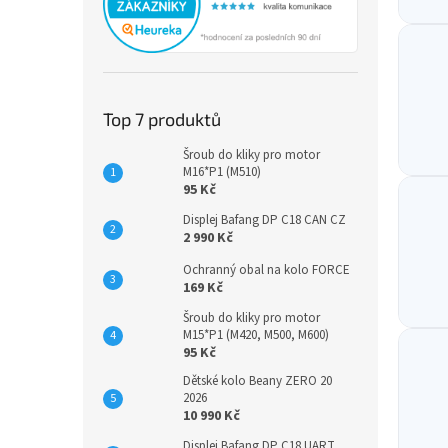
Top 7 produktů
Šroub do kliky pro motor
M16*P1 (M510)
95 Kč
Displej Bafang DP C18 CAN CZ
2 990 Kč
Ochranný obal na kolo FORCE
169 Kč
Šroub do kliky pro motor
M15*P1 (M420, M500, M600)
95 Kč
Dětské kolo Beany ZERO 20
2026
10 990 Kč
Displej Bafang DP C18 UART