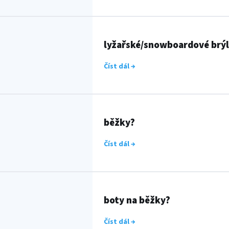
lyžařské/snowboardové brý
Číst dál →
běžky?
Číst dál →
boty na běžky?
Číst dál →