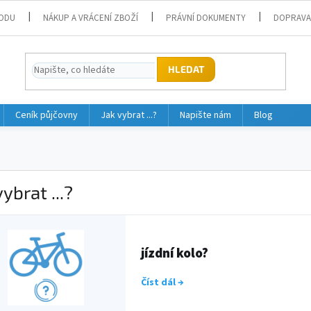
ODU
NÁKUP A VRÁCENÍ ZBOŽÍ
PRÁVNÍ DOKUMENTY
DOPRAVA
HLEDAT
Ceník půjčovny
Jak vybrat ...?
Napište nám
Blog
vybrat ...?
jízdní kolo?
Číst dál →