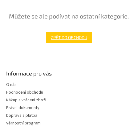
Můžete se ale podívat na ostatní kategorie.
ZPĚT DO OBCHODU
Z
á
p
Informace pro vás
a
t
O nás
í
Hodnocení obchodu
Nákup a vrácení zboží
Právní dokumenty
Doprava a platba
Věrnostní program