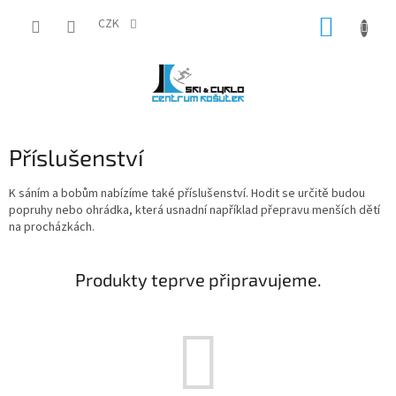
Přejít
NÁKUP
na
CZK
obsah
KOŠÍK
Příslušenství
K sáním a bobům nabízíme také příslušenství. Hodit se určitě budou
popruhy nebo ohrádka, která usnadní například přepravu menších dětí
na procházkách.
Produkty teprve připravujeme.