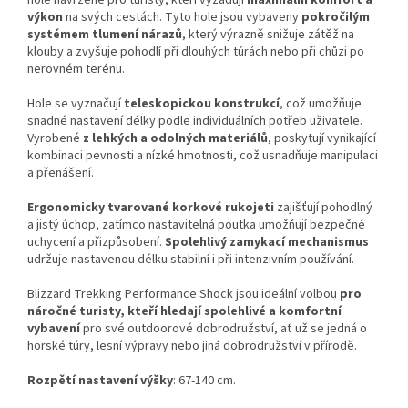
výkon
na svých cestách. Tyto hole jsou vybaveny
pokročilým
systémem tlumení nárazů
, který výrazně snižuje zátěž na
klouby a zvyšuje pohodlí při dlouhých túrách nebo při chůzi po
nerovném terénu.
Hole se vyznačují
teleskopickou konstrukcí
, což umožňuje
snadné nastavení délky podle individuálních potřeb uživatele.
Vyrobené
z lehkých a odolných materiálů
, poskytují vynikající
kombinaci pevnosti a nízké hmotnosti, což usnadňuje manipulaci
a přenášení.
Ergonomicky tvarované korkové rukojeti
zajišťují pohodlný
a jistý úchop, zatímco nastavitelná poutka umožňují bezpečné
uchycení a přizpůsobení.
Spolehlivý zamykací mechanismus
udržuje nastavenou délku stabilní i při intenzivním používání.
Blizzard Trekking Performance Shock jsou ideální volbou
pro
náročné turisty, kteří hledají spolehlivé a komfortní
vybavení
pro své outdoorové dobrodružství, ať už se jedná o
horské túry, lesní výpravy nebo jiná dobrodružství v přírodě.
Rozpětí nastavení výšky
: 67-140 cm.