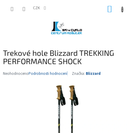
Přejít
NÁKUP
na
CZK
obsah
KOŠÍK
Trekové hole Blizzard TREKKING
PERFORMANCE SHOCK
Neohodnoceno
Podrobnosti hodnocení
Značka:
Blizzard
Průměrné
hodnocení
produktu
je
0,0
z
5
hvězdiček.