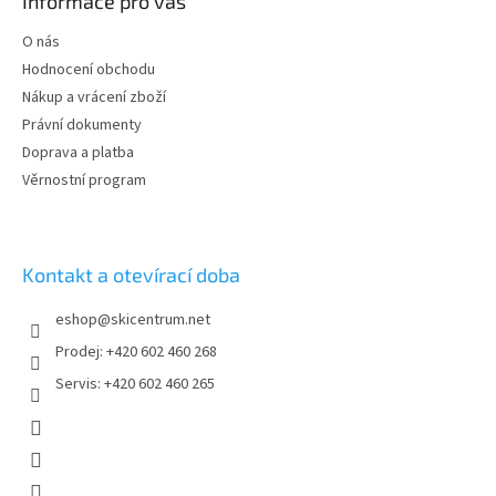
Informace pro vás
a
t
O nás
í
Hodnocení obchodu
Nákup a vrácení zboží
Právní dokumenty
Doprava a platba
Věrnostní program
Kontakt a otevírací doba
eshop
@
skicentrum.net
Prodej: +420 602 460 268
Servis: +420 602 460 265