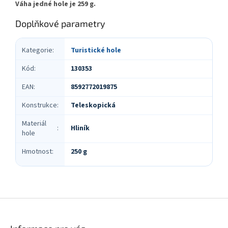
Váha jedné hole je 259 g.
Doplňkové parametry
Kategorie
:
Turistické hole
Kód
:
130353
EAN
:
8592772019875
Konstrukce
:
Teleskopická
Materiál
Hliník
:
hole
Hmotnost
:
250 g
Z
á
p