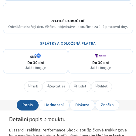
RYCHLÉ DORUČENÍ.
Odesíláme každý den. Většinu objednávek doručíme za 1–2 pracovní dny.
SPLÁTKY A ODLOŽENÁ PLATBA
Do 30 dní
Do 30 dní
Jak to funguje
Jak to funguje
Tisk
Zeptat se
Hlídat
Sdílet
Popis
Hodnocení
Diskuze
Značka
Detailní popis produktu
Blizzard Trekking Performance Shock jsou špičkové trekkingové
hole navržené pro turisty, kteří vyžadují
maximální komfort a