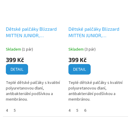
Dětské palčáky Blizzard
Dětské palčáky Blizzard
MITTEN JUNIOR,
MITTEN JUNIOR,
černá/růžová
černá/zelená
Skladem
(1 pár)
Skladem
(3 pár)
399 Kč
399 Kč
DETAIL
DETAIL
Teplé dětské palčáky s kvalitní
Teplé dětské palčáky s kvalitní
polyuretanovou dlaní,
polyuretanovou dlaní,
antibakteriální podšívkou a
antibakteriální podšívkou a
membránou.
membránou.
4
5
4
5
6