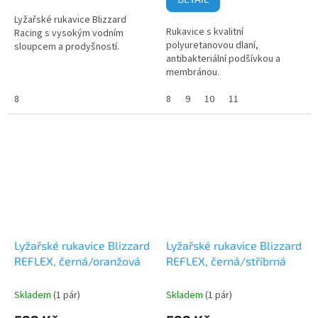
z
Lyžařské rukavice Blizzard
5
Rukavice s kvalitní
Racing s vysokým vodním
hvězdiček.
polyuretanovou dlaní,
sloupcem a prodyšností.
antibakteriální podšívkou a
membránou.
8
8
9
10
11
Lyžařské rukavice Blizzard
Lyžařské rukavice Blizzard
REFLEX, černá/oranžová
REFLEX, černá/stříbrná
Skladem
(1 pár)
Skladem
(1 pár)