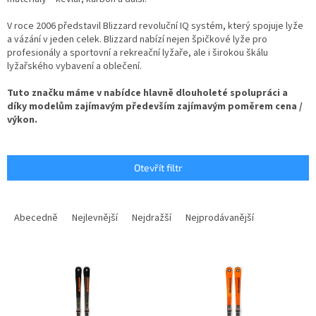
V roce 2006 představil Blizzard revoluční IQ systém, který spojuje lyže
a vázání v jeden celek. Blizzard nabízí nejen špičkové lyže pro
profesionály a sportovní a rekreační lyžaře, ale i širokou škálu
lyžařského vybavení a oblečení.
Tuto značku máme v nabídce hlavně dlouholeté spolupráci a
díky modelům zajímavým především zajímavým poměrem cena /
výkon.
Otevřít filtr
Ř
a
Abecedně
Nejlevnější
Nejdražší
Nejprodávanější
z
e
V
n
ý
í
p
p
i
r