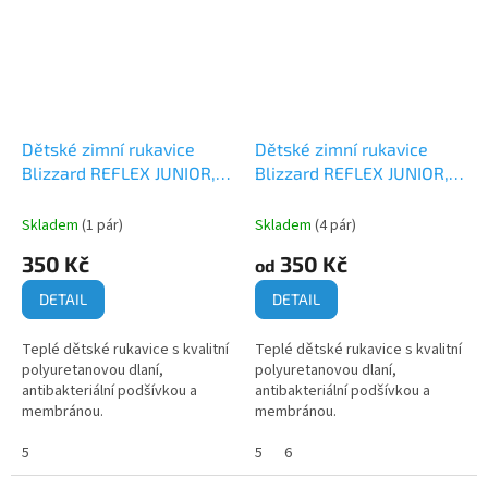
Dětské zimní rukavice
Dětské zimní rukavice
Blizzard REFLEX JUNIOR,
Blizzard REFLEX JUNIOR,
černá/modrá
černá/růžová
Skladem
(1 pár)
Skladem
(4 pár)
350 Kč
350 Kč
od
DETAIL
DETAIL
Teplé dětské rukavice s kvalitní
Teplé dětské rukavice s kvalitní
polyuretanovou dlaní,
polyuretanovou dlaní,
antibakteriální podšívkou a
antibakteriální podšívkou a
membránou.
membránou.
5
5
6