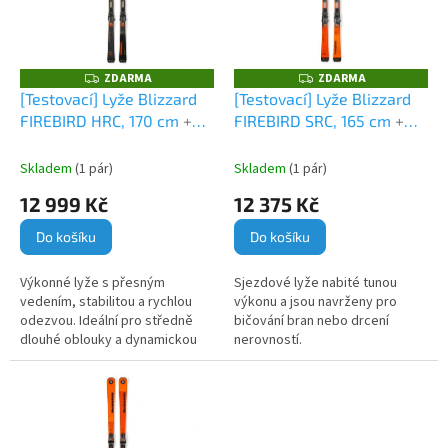
s
o
p
d
r
u
o
k
ZDARMA
ZDARMA
Z
Z
D
D
d
t
[Testovací] Lyže Blizzard
[Testovací] Lyže Blizzard
A
A
u
ů
FIREBIRD HRC, 170 cm
+
FIREBIRD SRC, 165 cm
+
R
R
M
M
k
vázání Marker XCELL 14
vázání Marker XCELL 14
A
A
t
DEMO
DEMO
Skladem
(1 pár)
Skladem
(1 pár)
ů
12 999 Kč
12 375 Kč
Do košíku
Do košíku
Výkonné lyže s přesným
Sjezdové lyže nabité tunou
vedením, stabilitou a rychlou
výkonu a jsou navrženy pro
odezvou. Ideální pro středně
bičování bran nebo drcení
dlouhé oblouky a dynamickou
nerovností.
jízdu na upravených
sjezdovkách.