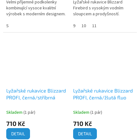
Velmi příjemné podkolenky
Lyžařské rukavice Blizzard
kombinující vysoce kvalitní
Firebird s vysokým vodním
výrobek s moderním designem.
sloupcem a prodyšností.
S
9
10
11
Lyžařské rukavice Blizzard
Lyžařské rukavice Blizzard
PROFI, černá/stříbrná
PROFI, černá/žlutá fluo
Skladem
(1 pár)
Skladem
(1 pár)
710 Kč
710 Kč
DETAIL
DETAIL