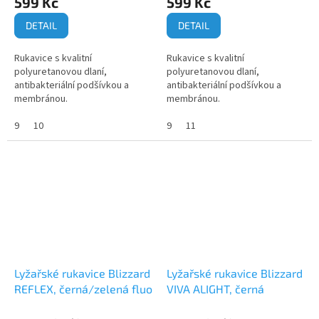
599 Kč
599 Kč
DETAIL
DETAIL
Rukavice s kvalitní
Rukavice s kvalitní
polyuretanovou dlaní,
polyuretanovou dlaní,
antibakteriální podšívkou a
antibakteriální podšívkou a
membránou.
membránou.
9
10
9
11
Lyžařské rukavice Blizzard
Lyžařské rukavice Blizzard
REFLEX, černá/zelená fluo
VIVA ALIGHT, černá