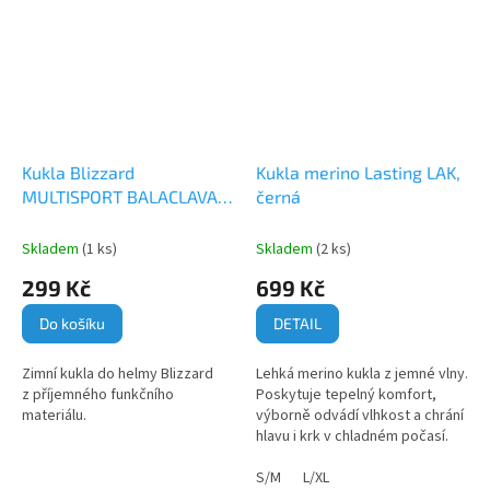
Kukla Blizzard
Kukla merino Lasting LAK,
MULTISPORT BALACLAVA,
černá
uni
Skladem
(1 ks)
Skladem
(2 ks)
299 Kč
699 Kč
Do košíku
DETAIL
Zimní kukla do helmy Blizzard
Lehká merino kukla z jemné vlny.
z příjemného funkčního
Poskytuje tepelný komfort,
materiálu.
výborně odvádí vlhkost a chrání
hlavu i krk v chladném počasí.
S/M
L/XL