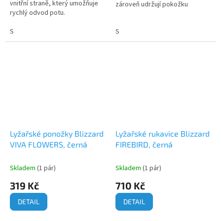
vnitřní straně, který umožňuje
zároveň udržují pokožku
rychlý odvod potu.
v suchu.
S
S
Lyžařské ponožky Blizzard
Lyžařské rukavice Blizzard
VIVA FLOWERS, černá
FIREBIRD, černá
Skladem
(1 pár)
Skladem
(1 pár)
319 Kč
710 Kč
DETAIL
DETAIL