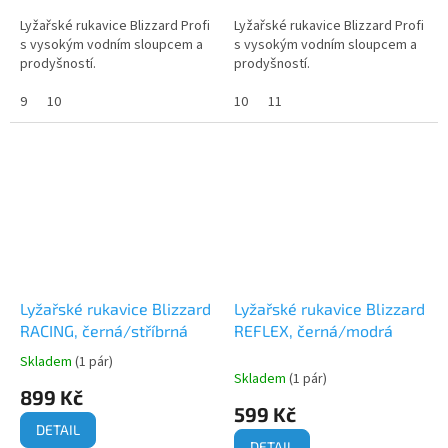
Lyžařské rukavice Blizzard Profi
Lyžařské rukavice Blizzard Profi
s vysokým vodním sloupcem a
s vysokým vodním sloupcem a
prodyšností.
prodyšností.
9
10
10
11
Lyžařské rukavice Blizzard
Lyžařské rukavice Blizzard
RACING, černá/stříbrná
REFLEX, černá/modrá
Skladem
(1 pár)
Průměrné
Skladem
(1 pár)
hodnocení
899 Kč
produktu
599 Kč
je
DETAIL
5,0
DETAIL