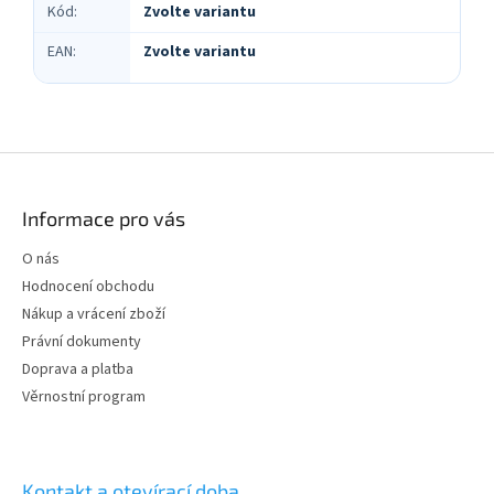
Kód
:
Zvolte variantu
EAN
:
Zvolte variantu
Z
á
p
Informace pro vás
a
t
O nás
í
Hodnocení obchodu
Nákup a vrácení zboží
Právní dokumenty
Doprava a platba
Věrnostní program
Kontakt a otevírací doba