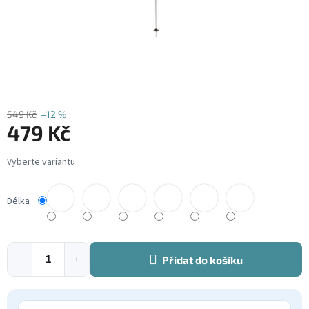
549 Kč
–12 %
479 Kč
Měrná
cena:
Délka
Přidat do košíku
−
+