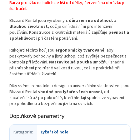
Barva proužku na holích se liší od délky, červená na obrázku je
ilustrační.
Blizzard Rental jsou vyrobeny
s důrazem na odolnost a
dlouhou životnost
, což je činí ideálními pro intenzivní
používání. Konstrukce z kvalitních materiálů zajišťuje
pevnost a
spolehlivost
i při častém používání.
Rukojeti těchto holí jsou
ergonomicky tvarované
, aby
poskytovaly pohodlný a jistý úchop, což zvyšuje bezpečnost a
kontrolu při lyžování.
Nastavitelná poutka
umožňují snadné
přizpůsobení pro různé velikosti rukou, což je praktické při
častém střídání uživatelů.
Díky svému robustnímu designu a univerzálním vlastnostem jsou
Blizzard Rental
vhodné pro lyžaře všech úrovní
, od
začátečníků až po pokročilé, kteří hledají spolehlivé vybavení
pro pohodlnou a bezpečnou jízdu na svazích.
Doplňkové parametry
Kategorie
:
Lyžařské hole