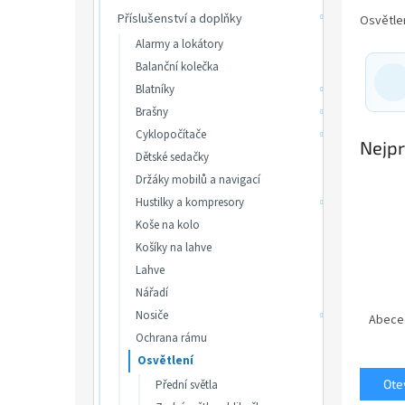
p
Příslušenství a doplňky
Osvětlen
a
n
Alarmy a lokátory
e
Balanční kolečka
l
Blatníky
Brašny
Cyklopočítače
Nejpr
Dětské sedačky
Držáky mobilů a navigací
Hustilky a kompresory
Koše na kolo
Košíky na lahve
Lahve
Nářadí
Ř
Nosiče
a
Abece
z
Ochrana rámu
e
Osvětlení
n
Otev
Přední světla
í