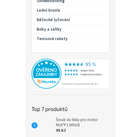
Snowboarding
silničn
Lední brusle
Běžecké lyžování
Boby a sáňky
Tenisové rakety
Předn
Vari
Top 7 produktů
3 7
Šroub do kliky pro motor
M16*P1 (M510)
Jezdít
95 Kč
západu