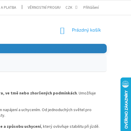
 A PLATBA
VĚRNOSTNÍ PROGRAM
CZK
Přihlášení
NÁKUPNÍ
Prázdný košík
KOŠÍK
 šera, ve tmě nebo zhoršených podmínkách
. Umožňuje
em napájení a uchycením. Od jednoduchých světel pro
ty.
rie a způsobu uchycení
, který ovlivňuje stabilitu při jízdě.