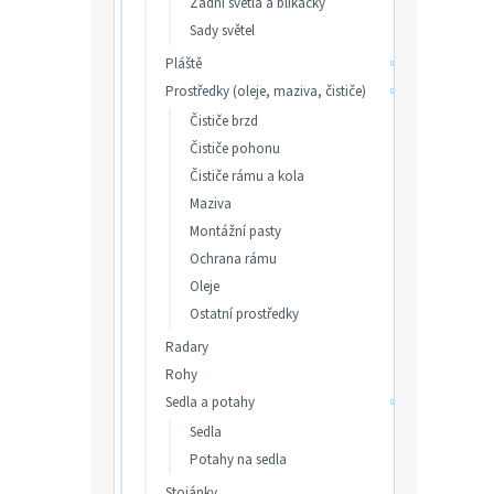
Zadní světla a blikačky
p
V
Sady světel
r
Novi
ý
o
Pláště
p
d
Prostředky (oleje, maziva, čističe)
i
u
s
Čističe brzd
k
p
Čističe pohonu
t
r
Čističe rámu a kola
ů
o
Maziva
d
Montážní pasty
u
Ochrana rámu
Cykli
k
Oleje
Cycpl
t
Ostatní prostředky
ů
Radary
Rohy
2 4
Sedla a potahy
Sedla
Cyklis
zajišť
Potahy na sedla
zvyšuj
Stojánky