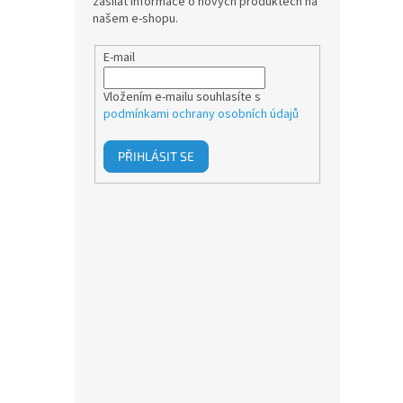
zasílat informace o nových produktech na
až 60 
našem e-shopu.
IP67 a
E-mail
Vložením e-mailu souhlasíte s
podmínkami ochrany osobních údajů
PŘIHLÁSIT SE
Před
BIG
1 4
Výkonn