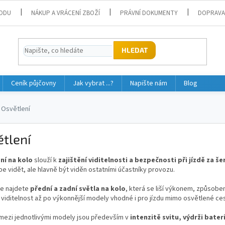
ODU
NÁKUP A VRÁCENÍ ZBOŽÍ
PRÁVNÍ DOKUMENTY
DOPRAVA
HLEDAT
Ceník půjčovny
Jak vybrat ...?
Napište nám
Blog
Osvětlení
tlení
ní na kolo
slouží k
zajištění viditelnosti a bezpečnosti při jízdě za
pe vidět, ale hlavně být viděn ostatními účastníky provozu.
ce najdete
přední a zadní světla na kolo
, která se liší výkonem, způsob
 viditelnost až po výkonnější modely vhodné i pro jízdu mimo osvětlené ces
 mezi jednotlivými modely jsou především v
intenzitě svitu, výdrži bate