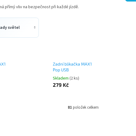
má přímý vliv na bezpečnost při každé jízdě.
ady světel
AX1
Zadní blikačka MAX1
Pop USB
Skladem
(2 ks)
279 Kč
81
položek celkem