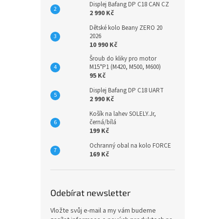
Displej Bafang DP C18 CAN CZ
2 990 Kč
Dětské kolo Beany ZERO 20
2026
10 990 Kč
Šroub do kliky pro motor
M15*P1 (M420, M500, M600)
95 Kč
Displej Bafang DP C18 UART
2 990 Kč
Košík na lahev SOLELY.Jr,
černá/bílá
199 Kč
Předn
srdc
Ochranný obal na kolo FORCE
169 Kč
599
Odebírat newsletter
Ultra
Vložte svůj e-mail a my vám budeme
50 lm,