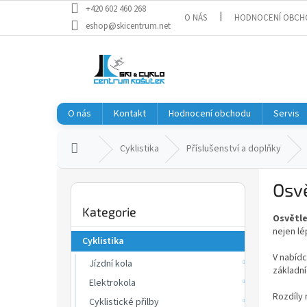
Přejít
+420 602 460 268
O NÁS
HODNOCENÍ OBCH
na
eshop@skicentrum.net
obsah
O nás
Kontakt
Hodnocení obchodu
Servis
Domů
Cyklistika
Příslušenství a doplňky
P
Osvě
o
Přeskočit
s
Kategorie
kategorie
Osvětle
t
nejen lé
r
Cyklistika
a
V nabíd
Jízdní kola
n
základní
n
Elektrokola
í
Rozdíly
Cyklistické přilby