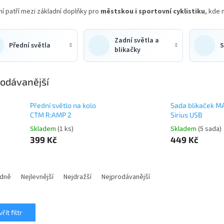
í patří mezi základní doplňky pro
městskou i sportovní cyklistiku
, kde 
Zadní světla a
Přední světla
S
blikačky
odávanější
Přední světlo na kolo
Sada blikaček M
CTM R:AMP 2
Sirius USB
Skladem
(1 ks)
Skladem
(5 sada)
399 Kč
449 Kč
dně
Nejlevnější
Nejdražší
Nejprodávanější
řít filtr