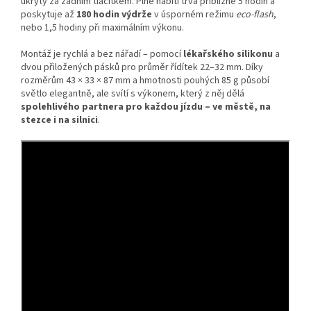
ukrytý za zadním tlačítkem. Plné nabití trvá přibližně 5 hodin a
poskytuje až
180 hodin výdrže
v úsporném režimu
eco-flash
,
nebo 1,5 hodiny při maximálním výkonu.
Montáž je rychlá a bez nářadí – pomocí
lékařského silikonu
a
dvou přiložených pásků pro průměr řídítek 22–32 mm. Díky
rozměrům 43 × 33 × 87 mm a hmotnosti pouhých 85 g působí
světlo elegantně, ale svítí s výkonem, který z něj dělá
spolehlivého partnera pro každou jízdu – ve městě, na
stezce i na silnici
.