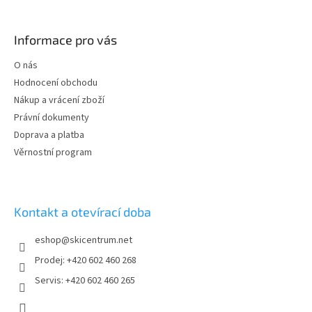
Z
á
p
Informace pro vás
a
t
O nás
í
Hodnocení obchodu
Nákup a vrácení zboží
Právní dokumenty
Doprava a platba
Věrnostní program
Kontakt a otevírací doba
eshop
@
skicentrum.net
Prodej: +420 602 460 268
Servis: +420 602 460 265