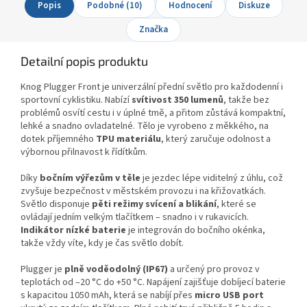
Popis
Podobné (10)
Hodnocení
Diskuze
Značka
Detailní popis produktu
Knog Plugger Front je univerzální přední světlo pro každodenní i
sportovní cyklistiku. Nabízí
svítivost 350 lumenů
, takže bez
problémů osvítí cestu i v úplné tmě, a přitom zůstává kompaktní,
lehké a snadno ovladatelné. Tělo je vyrobeno z měkkého, na
dotek příjemného
TPU materiálu
, který zaručuje odolnost a
výbornou přilnavost k řídítkům.
Díky
bočním výřezům v těle
je jezdec lépe viditelný z úhlu, což
zvyšuje bezpečnost v městském provozu i na křižovatkách.
Světlo disponuje
pěti režimy svícení a blikání
, které se
ovládají jedním velkým tlačítkem – snadno i v rukavicích.
Indikátor nízké baterie
je integrován do bočního okénka,
takže vždy víte, kdy je čas světlo dobít.
Plugger je
plně voděodolný (IP67)
a určený pro provoz v
teplotách od –20 °C do +50 °C. Napájení zajišťuje dobíjecí baterie
s kapacitou 1050 mAh, která se nabíjí přes
micro USB port