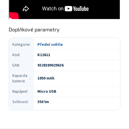
Doplňkové parametry
Kategorie
:
Přední světla
Kód
:
K12611
EAN
:
9328389029636
Kapacita
1050 mAh
:
baterie
Napájení
:
Micro USB
Svítivost
:
350 lm