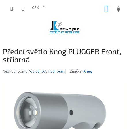
Přejít
NÁKUP
na
CZK
obsah
KOŠÍK
Přední světlo Knog PLUGGER Front,
stříbrná
Neohodnoceno
Podrobnosti hodnocení
Značka:
Knog
Průměrné
hodnocení
produktu
je
0,0
z
5
hvězdiček.