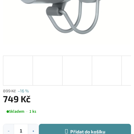
899 Kč
–16 %
749 Kč
Měrná
Skladem
1 ks
cena:
Přidat do košíku
−
+