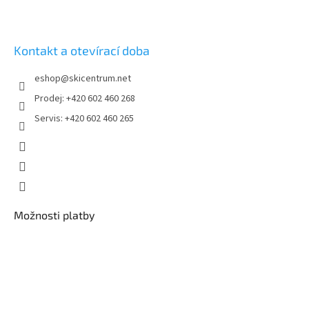
ý
p
i
s
Kontakt a otevírací doba
u
eshop
@
skicentrum.net
Prodej: +420 602 460 268
Servis: +420 602 460 265
Možnosti platby