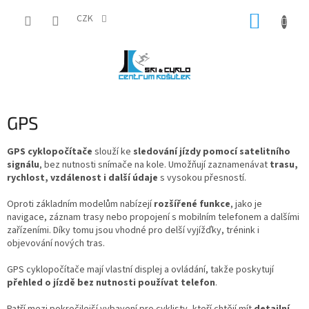
Přejít
NÁKUP
na
CZK
obsah
KOŠÍK
GPS
GPS cyklopočítače
slouží ke
sledování jízdy pomocí satelitního
signálu
, bez nutnosti snímače na kole. Umožňují zaznamenávat
trasu,
rychlost, vzdálenost i další údaje
s vysokou přesností.
Oproti základním modelům nabízejí
rozšířené funkce
, jako je
navigace, záznam trasy nebo propojení s mobilním telefonem a dalšími
zařízeními. Díky tomu jsou vhodné pro delší vyjížďky, trénink i
objevování nových tras.
GPS cyklopočítače mají vlastní displej a ovládání, takže poskytují
přehled o jízdě bez nutnosti používat telefon
.