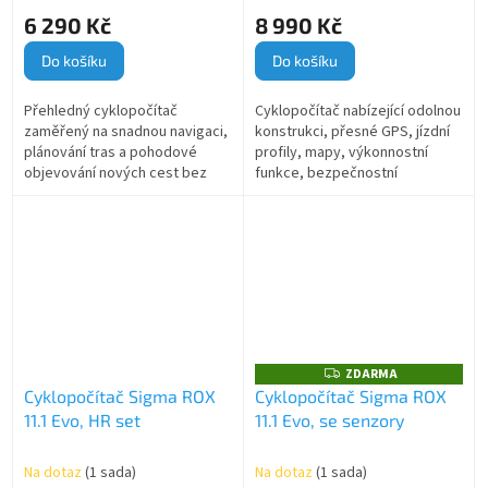
6 290 Kč
8 990 Kč
Do košíku
Do košíku
Přehledný cyklopočítač
Cyklopočítač nabízející odolnou
zaměřený na snadnou navigaci,
konstrukci, přesné GPS, jízdní
plánování tras a pohodové
profily, mapy, výkonnostní
objevování nových cest bez
funkce, bezpečnostní
složitého nastavování.
upozornění a chytrou
konektivitu pro všechny typy
tras a tréninků.
ZDARMA
Z
D
Cyklopočítač Sigma ROX
Cyklopočítač Sigma ROX
A
11.1 Evo, HR set
11.1 Evo, se senzory
R
M
A
Na dotaz
(1 sada)
Na dotaz
(1 sada)