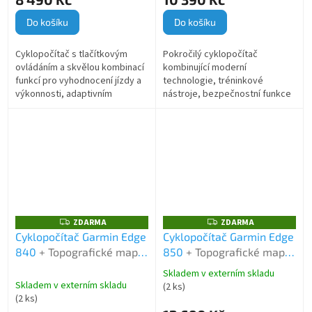
Do košíku
Do košíku
Cyklopočítač s tlačítkovým
Pokročilý cyklopočítač
ovládáním a skvělou kombinací
kombinující moderní
funkcí pro vyhodnocení jízdy a
technologie, tréninkové
výkonnosti, adaptivním
nástroje, bezpečnostní funkce
trenérem, mapou, navigačními
a spolehlivou navigaci pro
funkcemi. V balení voucher...
maximální zážitek a podporu při
každé jízdě. V...
ZDARMA
ZDARMA
Z
Z
D
D
Cyklopočítač Garmin Edge
Cyklopočítač Garmin Edge
A
A
840
+ Topografické mapy
850
+ Topografické mapy
R
R
M
M
Garmin TOPO CZECH V5
Garmin TOPO CZECH Pro
A
A
Skladem v externím skladu
Průměrné
Pro
Skladem v externím skladu
(2 ks)
hodnocení
(2 ks)
produktu