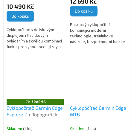
12 690 Kč
je
10 490 Kč
5,0
Do košíku
z
Do košíku
5
Pokročilý cyklopočítač
hvězdiček.
Cyklopočítač s dotykovým
kombinující moderní
displejem i tlačítkovým
technologie, tréninkové
ovládáním a skvělou kombinací
nástroje, bezpečnostní funkce
funkcí pro vyhodnocení jízdy a
a spolehlivou navigaci pro
výkonnosti, adaptivním
maximální zážitek a podporu při
trenérem, mapou, navigačními
každé jízdě. V...
funkcemi....
ZDARMA
Z
D
Cyklopočítač Garmin Edge
Cyklopočítač Garmin Edge
A
Explore 2
+ Topografické
MTB
R
M
mapy Garmin TOPO CZECH
A
V5 Pro
Skladem
(1 ks)
Skladem
(1 ks)