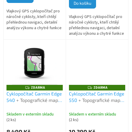
5,0
Do košíku
z
z
5
Vlajkový GPS cyklopočítač pro
5
hvězdiček.
náročné cyklisty, kteří chtějí
Vlajkový GPS cyklopočítač pro
hvězdiček.
přehlednou navigaci, detailní
náročné cyklisty, kteří chtějí
analýzu výkonu a chytré funkce
přehlednou navigaci, detailní
na každé vyjížďce.
analýzu výkonu a chytré funkce
na každé vyjížďce.
ZDARMA
ZDARMA
Z
Z
D
D
Cyklopočítač Garmin Edge
Cyklopočítač Garmin Edge
A
A
540
+ Topografické mapy
550
+ Topografické mapy
R
R
M
M
Garmin TOPO CZECH V5
Garmin TOPO CZECH Pro
A
A
Pro
Skladem v externím skladu
Skladem v externím skladu
(2 ks)
(2 ks)
8 490 Kč
10 390 Kč