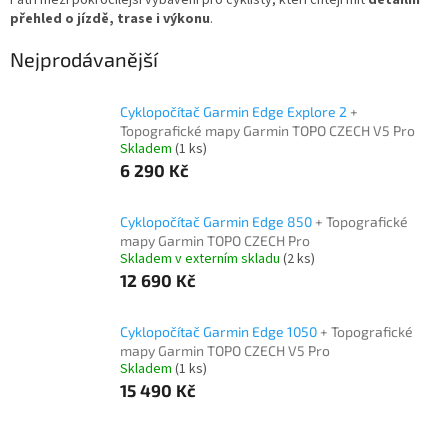
Patří mezi pokročilejší vybavení pro cyklisty, kteří chtějí mít
detailní
přehled o jízdě, trase i výkonu
.
Nejprodávanější
Cyklopočítač Garmin Edge Explore 2
+
Topografické mapy Garmin TOPO CZECH V5 Pro
Skladem
(1 ks)
6 290 Kč
Cyklopočítač Garmin Edge 850
+ Topografické
mapy Garmin TOPO CZECH Pro
Skladem v externím skladu
(2 ks)
12 690 Kč
Cyklopočítač Garmin Edge 1050
+ Topografické
mapy Garmin TOPO CZECH V5 Pro
Skladem
(1 ks)
15 490 Kč
Ř