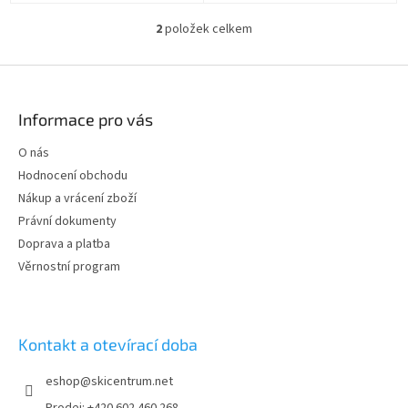
nezanechává zbytky.
kovových částí.
2
položek celkem
O
v
l
Z
á
á
d
p
Informace pro vás
a
a
c
t
O nás
í
í
p
Hodnocení obchodu
r
Nákup a vrácení zboží
v
Právní dokumenty
k
y
Doprava a platba
v
Věrnostní program
ý
p
i
s
Kontakt a otevírací doba
u
eshop
@
skicentrum.net
Prodej: +420 602 460 268