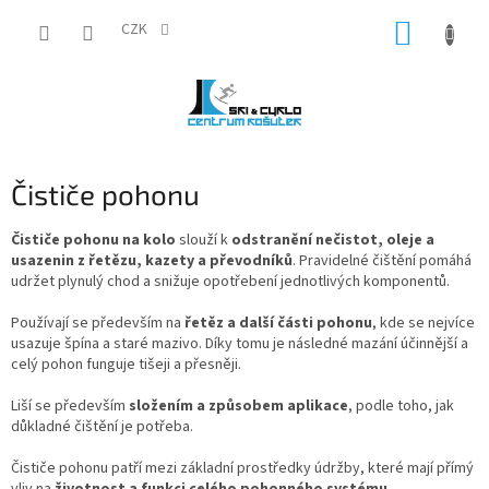
Přejít
NÁKUP
na
CZK
obsah
KOŠÍK
Čističe pohonu
Čističe pohonu na kolo
slouží k
odstranění nečistot, oleje a
usazenin z řetězu, kazety a převodníků
. Pravidelné čištění pomáhá
udržet plynulý chod a snižuje opotřebení jednotlivých komponentů.
Používají se především na
řetěz a další části pohonu
, kde se nejvíce
usazuje špína a staré mazivo. Díky tomu je následné mazání účinnější a
celý pohon funguje tišeji a přesněji.
Liší se především
složením a způsobem aplikace
, podle toho, jak
důkladné čištění je potřeba.
Čističe pohonu patří mezi základní prostředky údržby, které mají přímý