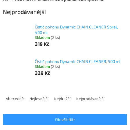
vliv na
životnost a funkci celého pohonného systému
.
Nejprodávanější
Čistič pohonu Dynamic CHAIN CLEANER Sprej,
400 ml
Skladem
(2 ks)
319 Kč
Čistič pohonu Dynamic CHAIN CLEANER, 500 ml
Skladem
(2 ks)
329 Kč
Ř
a
Abecedně
Nejlevnější
Nejdražší
Nejprodávanější
z
e
n
Otevřít filtr
í