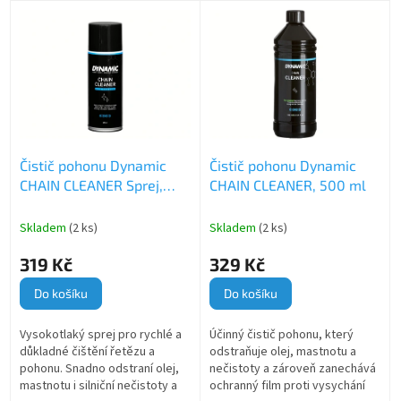
p
V
r
ý
o
p
d
i
u
s
k
p
t
r
ů
o
Čistič pohonu Dynamic
Čistič pohonu Dynamic
d
CHAIN CLEANER Sprej,
CHAIN CLEANER, 500 ml
u
400 ml
k
t
Skladem
(2 ks)
Skladem
(2 ks)
ů
319 Kč
329 Kč
Do košíku
Do košíku
Vysokotlaký sprej pro rychlé a
Účinný čistič pohonu, který
důkladné čištění řetězu a
odstraňuje olej, mastnotu a
pohonu. Snadno odstraní olej,
nečistoty a zároveň zanechává
mastnotu i silniční nečistoty a
ochranný film proti vysychání