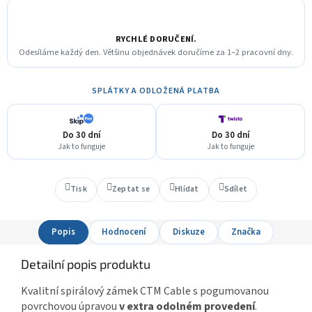
RYCHLÉ DORUČENÍ.
Odesíláme každý den. Většinu objednávek doručíme za 1–2 pracovní dny.
SPLÁTKY A ODLOŽENÁ PLATBA
Do 30 dní
Do 30 dní
Jak to funguje
Jak to funguje
Tisk
Zeptat se
Hlídat
Sdílet
Popis
Hodnocení
Diskuze
Značka
Detailní popis produktu
Kvalitní spirálový zámek CTM Cable s pogumovanou
povrchovou úpravou
v extra odolném provedení
.