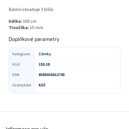
Balení obsahuje 3 klíče.
Délka:
100 cm
Tloušťka:
15 mm
Doplňkové parametry
Kategorie
:
Zámky
Kód
:
155.38
EAN
:
8585036012743
Uzamykání
:
Klíč
Z
á
p
Informace pro vás