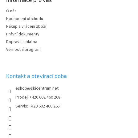
a
t
O nás
í
Hodnocení obchodu
Nákup a vrácení zboží
Právní dokumenty
Doprava a platba
Věrnostní program
Kontakt a otevírací doba
eshop
@
skicentrum.net
Prodej: +420 602 460 268
Servis: +420 602 460 265