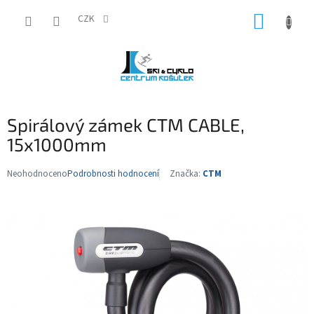
Přejít
NÁKUP
na
CZK
obsah
KOŠÍK
Spirálový zámek CTM CABLE,
15x1000mm
Neohodnoceno
Podrobnosti hodnocení
Značka:
CTM
Průměrné
hodnocení
produktu
je
0,0
z
5
hvězdiček.