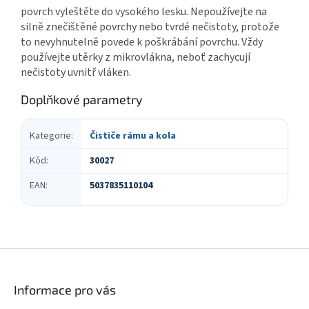
povrch vyleštěte do vysokého lesku. Nepoužívejte na
silně znečištěné povrchy nebo tvrdé nečistoty, protože
to nevyhnutelně povede k poškrábání povrchu. Vždy
používejte utěrky z mikrovlákna, neboť zachycují
nečistoty uvnitř vláken.
Doplňkové parametry
Kategorie
:
Čističe rámu a kola
Kód
:
30027
EAN
:
5037835110104
Z
á
p
Informace pro vás
a