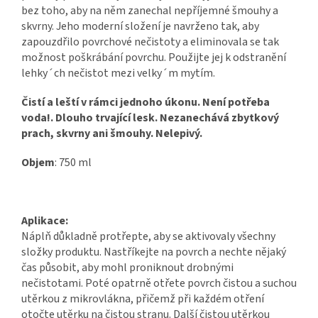
bez toho, aby na něm zanechal nepříjemné šmouhy a
skvrny. Jeho moderní složení je navrženo tak, aby
zapouzdřilo povrchové nečistoty a eliminovala se tak
možnost poškrábání povrchu. Použijte jej k odstranění
lehky´ch nečistot mezi velky´m mytím.
Čistí a leští v rámci jednoho úkonu. Není potřeba
voda!. Dlouho trvající lesk. Nezanechává zbytkový
prach, skvrny ani šmouhy. Nelepivý.
Objem
: 750 ml
Aplikace:
Náplň důkladně protřepte, aby se aktivovaly všechny
složky produktu. Nastříkejte na povrch a nechte nějaký
čas působit, aby mohl proniknout drobnými
nečistotami. Poté opatrně otřete povrch čistou a suchou
utěrkou z mikrovlákna, přičemž při každém otření
otočte utěrku na čistou stranu. Další čistou utěrkou