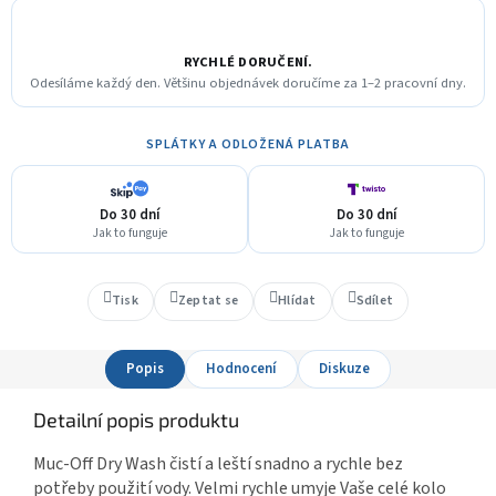
RYCHLÉ DORUČENÍ.
Odesíláme každý den. Většinu objednávek doručíme za 1–2 pracovní dny.
SPLÁTKY A ODLOŽENÁ PLATBA
Do 30 dní
Do 30 dní
Jak to funguje
Jak to funguje
Tisk
Zeptat se
Hlídat
Sdílet
Popis
Hodnocení
Diskuze
Detailní popis produktu
Muc-Off Dry Wash čistí a leští snadno a rychle bez
potřeby použití vody. Velmi rychle umyje Vaše celé kolo