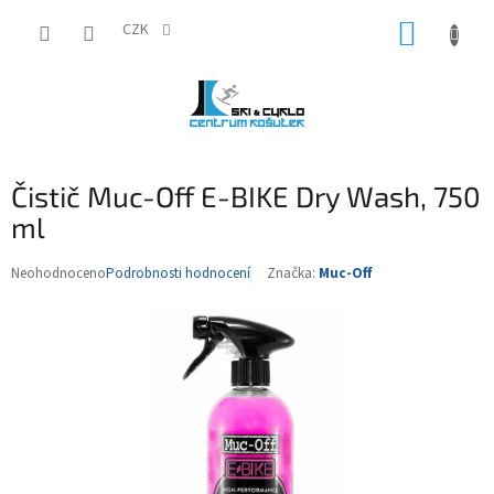
Přejít
NÁKUP
na
CZK
obsah
KOŠÍK
Čistič Muc-Off E-BIKE Dry Wash, 750
ml
Neohodnoceno
Podrobnosti hodnocení
Značka:
Muc-Off
Průměrné
hodnocení
produktu
je
0,0
z
5
hvězdiček.