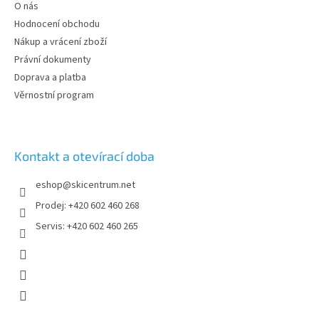
t
O nás
í
Hodnocení obchodu
Nákup a vrácení zboží
Právní dokumenty
Doprava a platba
Věrnostní program
Kontakt a otevírací doba
eshop
@
skicentrum.net
Prodej: +420 602 460 268
Servis: +420 602 460 265