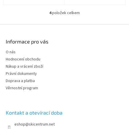
4
položek celkem
O
v
l
Z
á
á
d
p
Informace pro vás
a
a
c
t
O nás
í
í
p
Hodnocení obchodu
r
Nákup a vrácení zboží
v
Právní dokumenty
k
y
Doprava a platba
v
Věrnostní program
ý
p
i
s
Kontakt a otevírací doba
u
eshop
@
skicentrum.net