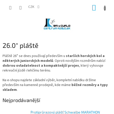
Přejít
NÁKUP
na
CZK
obsah
KOŠÍK
26.0" pláště
Pláště 26” se dnes používají především u
starších horských kol a
některých juniorských modelů
. Oproti novějším rozměrům nabízí
dobrou ovladatelnost a kompaktnější projev
, který vyhovuje
rekreační jízdě i lehčímu terénu.
Na e-shopu najdete základní výběr, kompletní nabídku držíme
především na kamenné prodejně, kde máme
běžné rozměry a typy
skladem
.
Nejprodávanější
Protiprůrazový plášť Schwalbe MARATHON