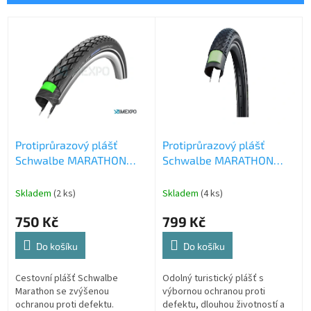
í
p
V
r
ý
o
p
d
i
u
s
k
p
t
r
ů
o
Protiprůrazový plášť
Protiprůrazový plášť
d
Schwalbe MARATHON
Schwalbe MARATHON
u
26.0 x 2.00 (50-559)
GREEN 27.5 x 2.15 (55-
k
584) Addix Eco
t
Skladem
(2 ks)
Skladem
(4 ks)
GreenGuard
ů
750 Kč
799 Kč
Do košíku
Do košíku
Cestovní plášť Schwalbe
Odolný turistický plášť s
Marathon se zvýšenou
výbornou ochranou proti
ochranou proti defektu.
defektu, dlouhou životností a