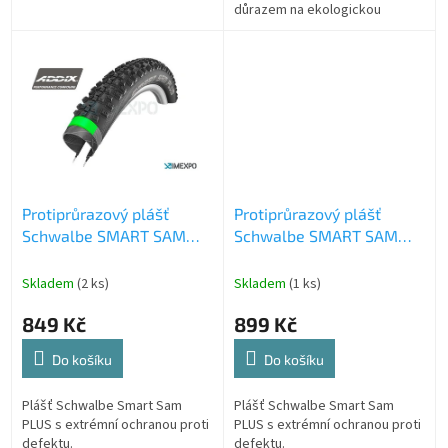
důrazem na ekologickou
výrobu je ideální pro
každodenní i dálkové ježdění.
Protiprůrazový plášť
Protiprůrazový plášť
Schwalbe SMART SAM
Schwalbe SMART SAM
PLUS 26.0 x 2.10 (54-559)
PLUS 26.0 x 2.25 (57-559)
Skladem
(2 ks)
Skladem
(1 ks)
849 Kč
899 Kč
Do košíku
Do košíku
Plášť Schwalbe Smart Sam
Plášť Schwalbe Smart Sam
PLUS s extrémní ochranou proti
PLUS s extrémní ochranou proti
defektu.
defektu.