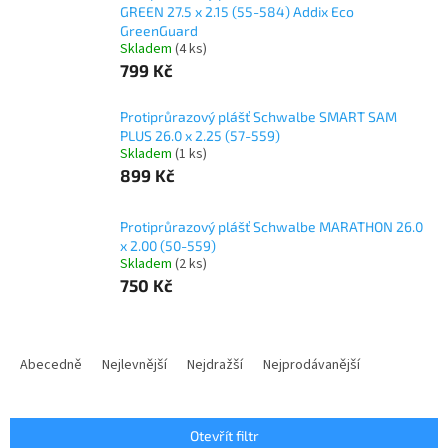
GREEN 27.5 x 2.15 (55-584) Addix Eco
GreenGuard
Skladem
(4 ks)
799 Kč
Protiprůrazový plášť Schwalbe SMART SAM
PLUS 26.0 x 2.25 (57-559)
Skladem
(1 ks)
899 Kč
Protiprůrazový plášť Schwalbe MARATHON 26.0
x 2.00 (50-559)
Skladem
(2 ks)
750 Kč
Ř
a
Abecedně
Nejlevnější
Nejdražší
Nejprodávanější
z
e
n
Otevřít filtr