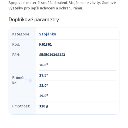
Spojovací materiál součástí balení. Stojánek se závity. Gumové
výstelky pro lepší uchycení a ochranu rámu.
Doplňkové parametry
Kategorie
:
Stojánky
Kód
:
K61361
EAN
:
8585019398123
26.0"
27.5"
Průměr
:
?
kol
28.0"
29.0"
Hmotnost
:
310 g