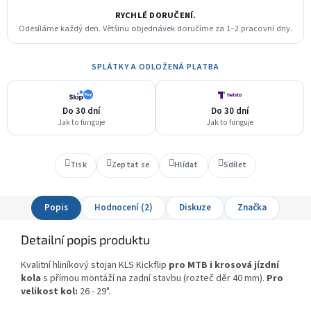
RYCHLÉ DORUČENÍ.
Odesíláme každý den. Většinu objednávek doručíme za 1–2 pracovní dny.
SPLÁTKY A ODLOŽENÁ PLATBA
Do 30 dní
Do 30 dní
Jak to funguje
Jak to funguje
Tisk
Zeptat se
Hlídat
Sdílet
Popis
Hodnocení (2)
Diskuze
Značka
Detailní popis produktu
Kvalitní hliníkový stojan KLS Kickflip
pro MTB i krosová jízdní
kola
s přímou montáží na zadní stavbu (rozteč děr 40 mm).
Pro
velikost kol:
26 - 29".