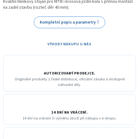
Kvalitní hliníkový stojan pro MTB i krosová jízdní kola s přímou montáží
na zadní stavbu (rozteč děr 40 mm).
Kompletní popis a parametry
VÝHODY NÁKUPU U NÁS
AUTORIZOVANÝ PRODEJCE.
Originální produkty z české distribuce, oficiální záruka a dostupné
náhradní díly.
14 DNÍ NA VRÁCENÍ.
14 dní na vrácení či výměnu zboží při nákupu v e-shopu.