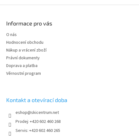
Z
á
p
Informace pro vás
a
t
O nás
í
Hodnocení obchodu
Nákup a vrácení zboží
Právní dokumenty
Doprava a platba
Věrnostní program
Kontakt a otevírací doba
eshop
@
skicentrum.net
Prodej: +420 602 460 268
Servis: +420 602 460 265