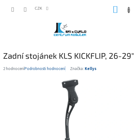
Přejít
NÁKUP
na
CZK
obsah
KOŠÍK
Zadní stojánek KLS KICKFLIP, 26-29"
2 hodnocení
Podrobnosti hodnocení
Značka:
Kellys
Průměrné
hodnocení
produktu
je
5,0
z
5
hvězdiček.