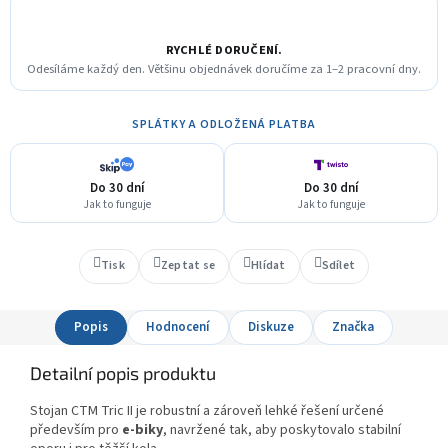
RYCHLÉ DORUČENÍ.
Odesíláme každý den. Většinu objednávek doručíme za 1–2 pracovní dny.
SPLÁTKY A ODLOŽENÁ PLATBA
Do 30 dní
Do 30 dní
Jak to funguje
Jak to funguje
Tisk
Zeptat se
Hlídat
Sdílet
Popis
Hodnocení
Diskuze
Značka
Detailní popis produktu
Stojan CTM Tric II je robustní a zároveň lehké řešení určené
především pro
e‑biky
, navržené tak, aby poskytovalo stabilní