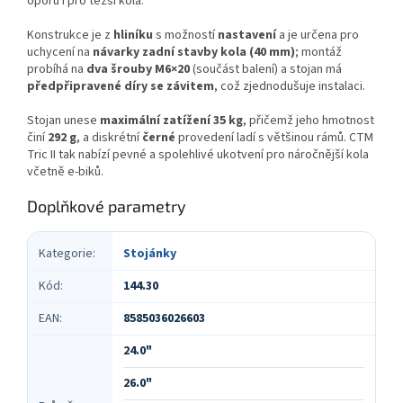
oporu i pro těžší kola.
Konstrukce je z
hliníku
s možností
nastavení
a je určena pro
uchycení na
návarky zadní stavby kola (40 mm)
; montáž
probíhá na
dva šrouby M6×20
(součást balení) a stojan má
předpřipravené díry se závitem
, což zjednodušuje instalaci.
Stojan unese
maximální zatížení 35 kg
, přičemž jeho hmotnost
činí
292 g
, a diskrétní
černé
provedení ladí s většinou rámů. CTM
Tric II tak nabízí pevné a spolehlivé ukotvení pro náročnější kola
včetně e‑biků.
Doplňkové parametry
Kategorie
:
Stojánky
Kód
:
144.30
EAN
:
8585036026603
24.0"
26.0"