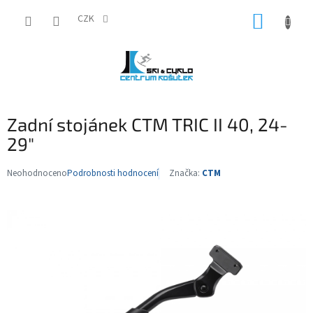
Přejít
NÁKUP
na
CZK
obsah
KOŠÍK
Zadní stojánek CTM TRIC II 40, 24-
29"
Neohodnoceno
Podrobnosti hodnocení
Značka:
CTM
Průměrné
hodnocení
produktu
je
0,0
z
5
hvězdiček.