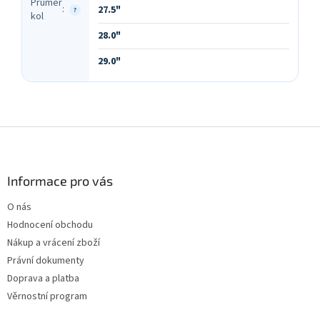
Průměr
:
27.5"
?
kol
28.0"
29.0"
Z
á
p
a
Informace pro vás
t
O nás
í
Hodnocení obchodu
Nákup a vrácení zboží
Právní dokumenty
Doprava a platba
Věrnostní program