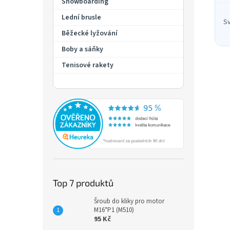
Snowboarding
Lední brusle
Sv
Běžecké lyžování
Boby a sáňky
Tenisové rakety
Top 7 produktů
Šroub do kliky pro motor
M16*P1 (M510)
95 Kč