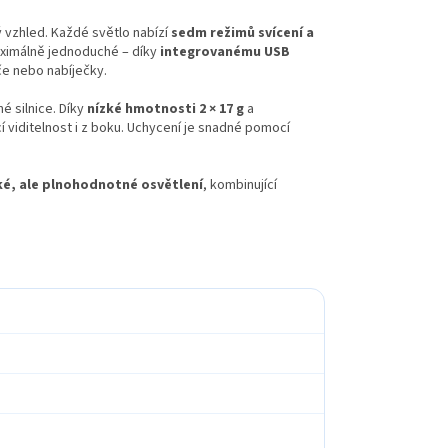
ý vzhled. Každé světlo nabízí
sedm režimů svícení a
maximálně jednoduché – díky
integrovanému USB
če nebo nabíječky.
é silnice. Díky
nízké hmotnosti 2 × 17 g
a
 viditelnost i z boku. Uchycení je snadné pomocí
ké, ale plnohodnotné osvětlení
, kombinující