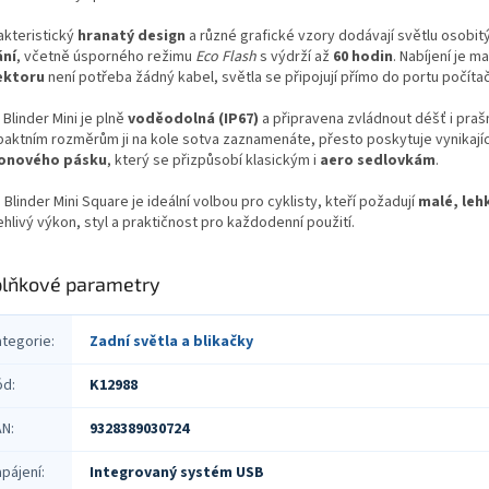
akteristický
hranatý design
a různé grafické vzory dodávají světlu osobit
ání
, včetně úsporného režimu
Eco Flash
s výdrží až
60 hodin
. Nabíjení je 
ektoru
není potřeba žádný kabel, světla se připojují přímo do portu počíta
Blinder Mini je plně
voděodolná (IP67)
a připravena zvládnout déšť i prašn
aktním rozměrům ji na kole sotva zaznamenáte, přesto poskytuje vynikající
konového pásku
, který se přizpůsobí klasickým i
aero sedlovkám
.
Blinder Mini Square je ideální volbou pro cyklisty, kteří požadují
malé, leh
hlivý výkon, styl a praktičnost pro každodenní použití.
lňkové parametry
ategorie
:
Zadní světla a blikačky
ód
:
K12988
AN
:
9328389030724
pájení
:
Integrovaný systém USB