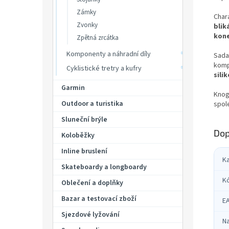
Zámky
Char
Zvonky
blik
kon
Zpětná zrcátka
Komponenty a náhradní díly
Sada 
komp
Cyklistické tretry a kufry
sili
Garmin
Knog 
Outdoor a turistika
spole
Sluneční brýle
Dop
Koloběžky
Inline bruslení
K
Skateboardy a longboardy
K
Oblečení a doplňky
Bazar a testovací zboží
E
Sjezdové lyžování
Na