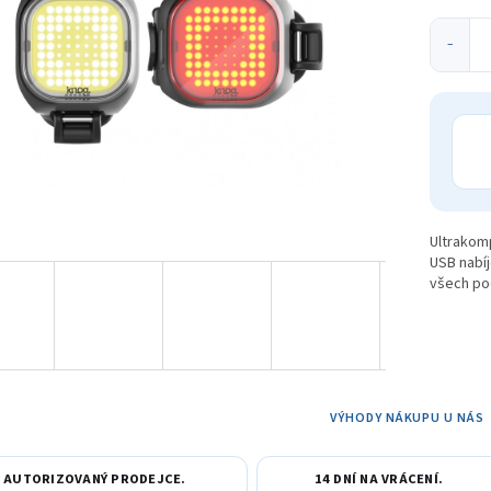
ek.
−
Ultrakomp
USB nabíj
všech po
VÝHODY NÁKUPU U NÁS
AUTORIZOVANÝ PRODEJCE.
14 DNÍ NA VRÁCENÍ.