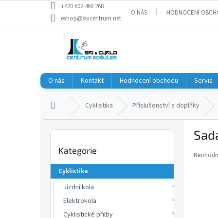
Přejít
+420 602 460 268
O NÁS
HODNOCENÍ OBCH
na
eshop@skicentrum.net
obsah
O nás
Kontakt
Hodnocení obchodu
Servis
Domů
Cyklistika
Příslušenství a doplňky
P
Sada
o
Přeskočit
s
Kategorie
kategorie
t
Neohod
Průměr
r
hodnoce
Cyklistika
a
produkt
je
Jízdní kola
n
0,0
n
Elektrokola
z
í
Cyklistické přilby
5