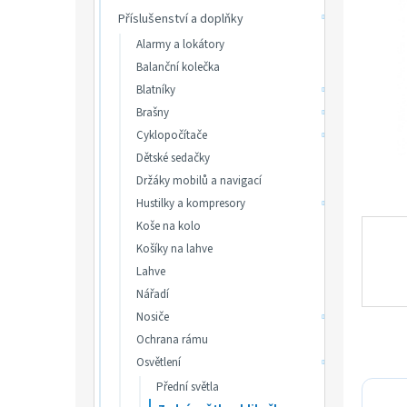
p
hvězdič
Příslušenství a doplňky
a
n
Alarmy a lokátory
e
Balanční kolečka
l
Blatníky
Brašny
Cyklopočítače
Dětské sedačky
Držáky mobilů a navigací
Hustilky a kompresory
Koše na kolo
Košíky na lahve
Lahve
Nářadí
Nosiče
Ochrana rámu
Osvětlení
Přední světla