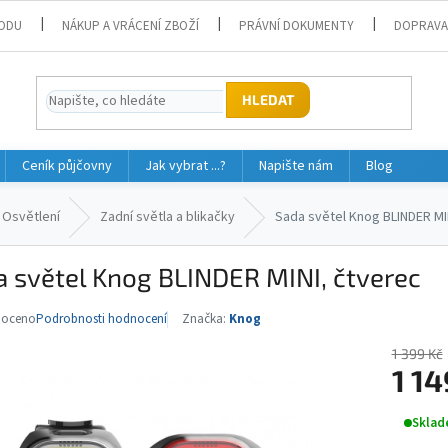
ODU
NÁKUP A VRÁCENÍ ZBOŽÍ
PRÁVNÍ DOKUMENTY
DOPRAVA
HLEDAT
Ceník půjčovny
Jak vybrat ...?
Napište nám
Blog
Osvětlení
Zadní světla a blikačky
Sada světel Knog BLINDER MI
 světel Knog BLINDER MINI, čtverec
noceno
Podrobnosti hodnocení
Značka:
Knog
né
ní
1 399 Kč
u
1 14
Měrná
Sklad
cena: