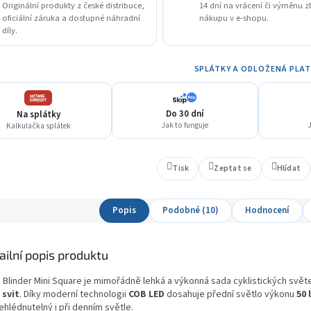
Originální produkty z české distribuce,
14 dní na vrácení či výměnu z
oficiální záruka a dostupné náhradní
nákupu v e-shopu.
díly.
SPLÁTKY A ODLOŽENÁ PLA
Do 30 dní
Na splátky
Jak to funguje
J
Kalkulačka splátek
Tisk
Zeptat se
Hlídat
Popis
Podobné (10)
Hodnocení
ailní popis produktu
 Blinder Mini Square je mimořádně lehká a výkonná sada cyklistických světe
 svit
. Díky moderní technologii
COB LED
dosahuje přední světlo výkonu
50
hlédnutelný i při denním světle.