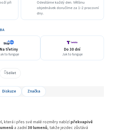
boží při
Odesíláme každý den. Většinu
objednávek doručíme za 1–2 pracovní
dny.
TBA
Na třetiny
Do 30 dní
ak to funguje
Jak to funguje
Sdílet
Diskuze
Značka
l, která i přes své malé rozměry nabízí
překvapivě
 lumenů
a zadní
30 lumenů
, takže jezdec zůstává