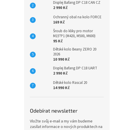
Displej Bafang DP C18 CAN CZ
2 990 Kč
Ochranný obal na kolo FORCE
169 Kč
Šroub do kliky pro motor
M15*P1 (M420, M500, M600)
95 Kč
Dětské kolo Beany ZERO 20
2026
10 990 Kč
Displej Bafang DP C18 UART
2 990 Kč
Dětské kolo Rascal 20
14 990 Kč
Odebírat newsletter
Vložte svůj e-mail a my vám budeme
zasílat informace o nových produktech na