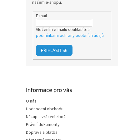
našem e-shopu.
E-mail
Vložením e-mailu souhlasíte s
podmínkami ochrany osobních údajů
PŘIHLÁSIT SE
Z
á
p
a
Informace pro vás
t
O nás
í
Hodnocení obchodu
Nákup a vrácení zboží
Právní dokumenty
Doprava a platba