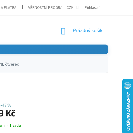
 A PLATBA
VĚRNOSTNÍ PROGRAM
CZK
Přihlášení
NÁKUPNÍ
Prázdný košík
KOŠÍK
NI, čtverec
–17 %
9 Kč
em
1 sada