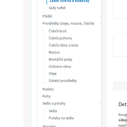
Zadní světla a blikačky
Sady světel
Pláště
Prostředky (oleje, maziva, čističe)
Čističe brzd
Čističe pohonu
Čističe rámu a kola
Maziva
Montážní pasty
Ochrana rámu
Oleje
Ostatní prostředky
Radary
Rohy
Sedla a potahy
Det
Sedla
Knog
Potahy na sedla
silný
nepře
Stojánky