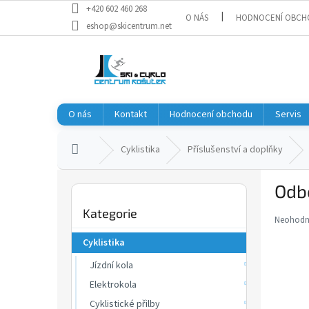
Přejít
+420 602 460 268
O NÁS
HODNOCENÍ OBCH
na
eshop@skicentrum.net
obsah
O nás
Kontakt
Hodnocení obchodu
Servis
Domů
Cyklistika
Příslušenství a doplňky
P
Odbo
o
Přeskočit
s
Kategorie
kategorie
t
Neohod
Průměr
r
hodnoce
Cyklistika
a
produkt
je
Jízdní kola
n
0,0
n
Elektrokola
z
í
Cyklistické přilby
5