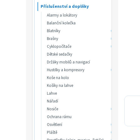
p
hvězdič
Příslušenství a doplňky
a
n
Alarmy a lokátory
e
Balanční kolečka
l
Blatníky
Brašny
Cyklopočítače
Dětské sedačky
Držáky mobilů a navigací
Hustilky a kompresory
Koše na kolo
Košíky na lahve
Lahve
Nářadí
Nosiče
Ochrana rámu
Osvětlení
Pláště