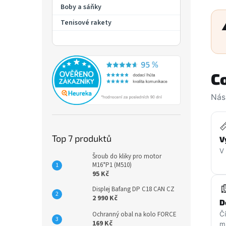
Boby a sáňky
Tenisové rakety
C
Nás

Top 7 produktů
V
V
Šroub do kliky pro motor
M16*P1 (M510)
95 Kč

Displej Bafang DP C18 CAN CZ
2 990 Kč
D
Ochranný obal na kolo FORCE
Č
169 Kč
m