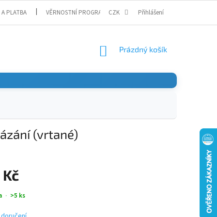
 A PLATBA
VĚRNOSTNÍ PROGRAM
CZK
Přihlášení
NÁKUPNÍ
Prázdný košík
KOŠÍK
zání (vrtané)
 Kč
a
>5 ks
 doručení