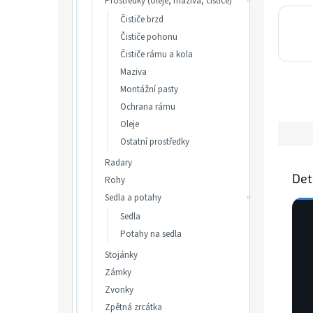
Prostředky (oleje, maziva, čističe)
Čističe brzd
Čističe pohonu
Čističe rámu a kola
Maziva
Montážní pasty
Ochrana rámu
Oleje
Ostatní prostředky
Radary
Det
Rohy
Sedla a potahy
Sedla
Potahy na sedla
Stojánky
Zámky
Zvonky
Zpětná zrcátka