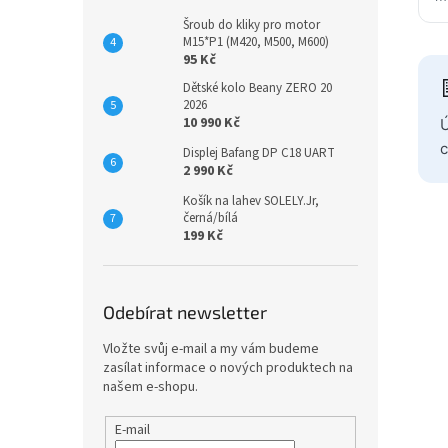
Šroub do kliky pro motor
M15*P1 (M420, M500, M600)
95 Kč
Dětské kolo Beany ZERO 20
2026
10 990 Kč
Ú
c
Displej Bafang DP C18 UART
2 990 Kč
Košík na lahev SOLELY.Jr,
černá/bílá
199 Kč
Odebírat newsletter
Vložte svůj e-mail a my vám budeme
zasílat informace o nových produktech na
našem e-shopu.
E-mail