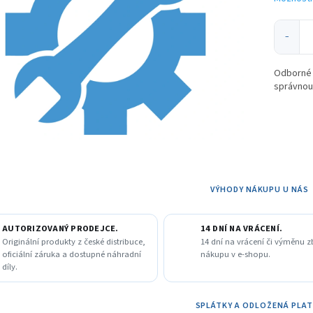
ek.
−
Odborné n
správnou 
VÝHODY NÁKUPU U NÁS
AUTORIZOVANÝ PRODEJCE.
14 DNÍ NA VRÁCENÍ.
Originální produkty z české distribuce,
14 dní na vrácení či výměnu z
oficiální záruka a dostupné náhradní
nákupu v e-shopu.
díly.
SPLÁTKY A ODLOŽENÁ PLA