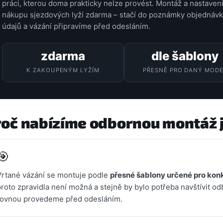
práci, kterou doma prakticky nelze provést. Montáž a nastavení
nákupu sjezdových lyží zdarma – stačí do poznámky objednávk
údajů a vázání připravíme před odesláním.
zdarma
dle šablony
K ZAKOUPENÝM LYŽÍM
PŘESNĚ PRO DANÝ MODE
roč nabízíme odbornou montáž 
🎯
Vrtané vázání se montuje podle
přesné šablony určené pro konk
proto zpravidla není možná a stejně by bylo potřeba navštívit od
rovnou provedeme před odesláním.