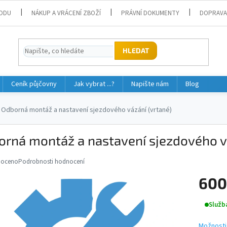
ODU
NÁKUP A VRÁCENÍ ZBOŽÍ
PRÁVNÍ DOKUMENTY
DOPRAVA
HLEDAT
Ceník půjčovny
Jak vybrat ...?
Napište nám
Blog
Odborná montáž a nastavení sjezdového vázání (vrtané)
rná montáž a nastavení sjezdového vá
noceno
Podrobnosti hodnocení
né
ní
600
u
Měrná
Služb
cena:
Možnosti