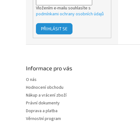
Vložením e-mailu souhlasíte s
podmínkami ochrany osobních údajů
PŘIHLÁSIT SE
Z
á
p
a
Informace pro vás
t
O nás
í
Hodnocení obchodu
Nákup a vrácení zboží
Právní dokumenty
Doprava a platba
Věrnostní program