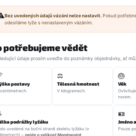
⚠️
Bez uvedených údajů vázání nelze nastavit.
Pokud potřebné
odesíláme lyže s nenastaveným vázáním.
o potřebujeme vědět
ledující údaje prosím uveďte do poznámky objednávky, ať můž

⚖️
🎂
ýška postavy
Tělesná hmotnost
Věk
 centimetrech.
V kilogramech.
Ovlivňuje
norem.

🪪
élka podrážky lyžáku
Jméno a
íslo uvedené na boční straně skeletu lyžáku (v
Pouze pok
ilimetrech) –
nejde o velikost Mondopoint
.