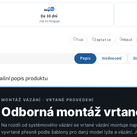
Do 30 dní
Jak to funguje
Tisk
Zeptat se
Hlídat
Popis
Hodnocení
D
ailní popis produktu
MONTÁŽ VÁZÁNÍ · VRTANÉ PROVEDENÍ
Odborná montáž vrtan
Na rozdíl od systémového vázání se vrtané vázání montuje nap
vyvrtané přesně podle šablony pro daný model lyže a vázání. 