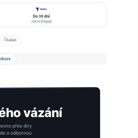
Do 30 dní
Jak to funguje
Sdílet
iskuze
ého vázání
evno přes díry
Jde o odbornou