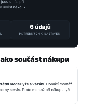
 jsou u nás při
y uvést několik
6 údajů
L
POTŘEBNÝCH K NASTAVENÍ
jako součást nákupu
rétní model lyže a vázání
. Domácí montáž
borný servis. Proto montáž při nákupu lyží