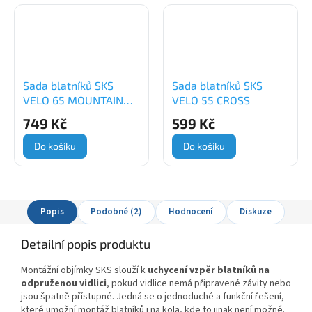
Sada blatníků SKS
Sada blatníků SKS
VELO 65 MOUNTAIN
VELO 55 CROSS
SET 29"
749 Kč
599 Kč
Do košíku
Do košíku
Popis
Podobné (2)
Hodnocení
Diskuze
Detailní popis produktu
Montážní objímky SKS slouží k
uchycení vzpěr blatníků na
odpruženou vidlici
, pokud vidlice nemá připravené závity nebo
jsou špatně přístupné. Jedná se o jednoduché a funkční řešení,
které umožní montáž blatníků i na kola, kde to jinak není možné.