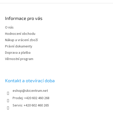
Z
á
p
Informace pro vás
a
t
O nás
í
Hodnocení obchodu
Nákup a vrácení zboží
Právní dokumenty
Doprava a platba
Věrnostní program
Kontakt a otevírací doba
eshop
@
skicentrum.net
Prodej: +420 602 460 268
Servis: +420 602 460 265