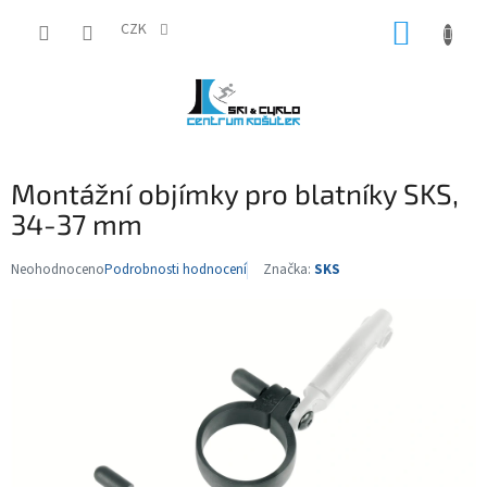
Přejít
NÁKUP
na
CZK
obsah
KOŠÍK
Montážní objímky pro blatníky SKS,
34-37 mm
Neohodnoceno
Podrobnosti hodnocení
Značka:
SKS
Průměrné
hodnocení
produktu
je
0,0
z
5
hvězdiček.