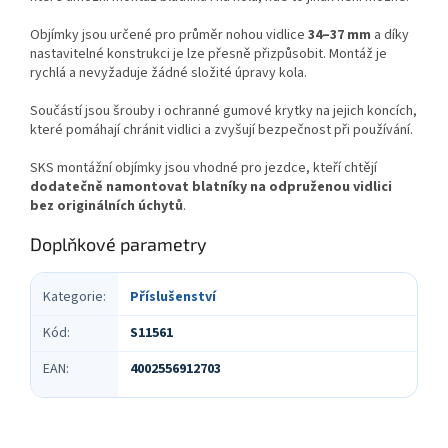
Objímky jsou určené pro průměr nohou vidlice
34–37 mm
a díky
nastavitelné konstrukci je lze přesně přizpůsobit. Montáž je
rychlá a nevyžaduje žádné složité úpravy kola.
Součástí jsou šrouby i ochranné gumové krytky na jejich koncích,
které pomáhají chránit vidlici a zvyšují bezpečnost při používání.
SKS montážní objímky jsou vhodné pro jezdce, kteří chtějí
dodatečně namontovat blatníky na odpruženou vidlici
bez originálních úchytů
.
Doplňkové parametry
Kategorie
:
Příslušenství
Kód
:
S11561
EAN
:
4002556912703