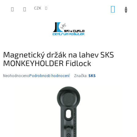
Přejít
NÁKUP
na
CZK
obsah
KOŠÍK
Magnetický držák na lahev SKS
MONKEYHOLDER Fidlock
Neohodnoceno
Podrobnosti hodnocení
Značka:
SKS
Průměrné
hodnocení
produktu
je
0,0
z
5
hvězdiček.