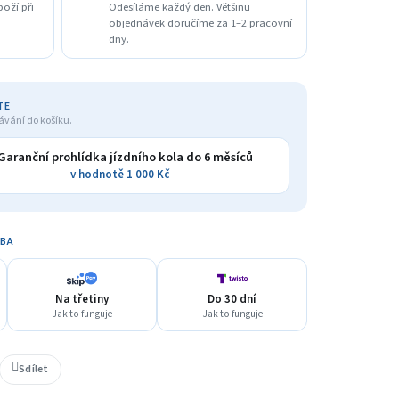
boží při
Odesíláme každý den. Většinu
objednávek doručíme za 1–2 pracovní
dny.
TE
ávání do košíku.
Garanční prohlídka jízdního kola do 6 měsíců
v hodnotě 1 000 Kč
TBA
Na třetiny
Do 30 dní
Jak to funguje
Jak to funguje
Sdílet