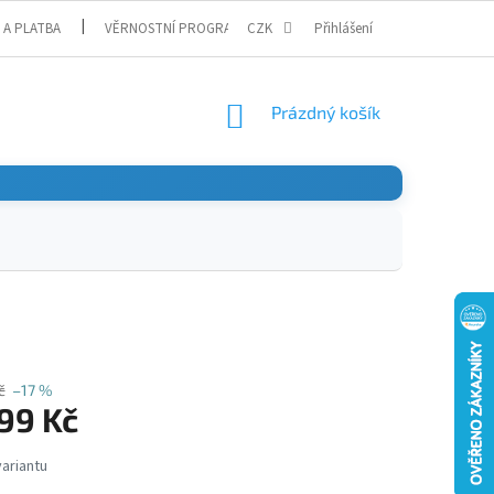
 A PLATBA
VĚRNOSTNÍ PROGRAM
CZK
Přihlášení
NÁKUPNÍ
Prázdný košík
KOŠÍK
č
–17 %
99 Kč