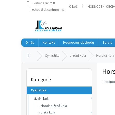
Přejít
+420 602 460 268
O NÁS
HODNOCENÍ OBCH
na
eshop@skicentrum.net
obsah
O nás
Kontakt
Hodnocení obchodu
Servis
Domů
Cyklistika
Jízdní kola
Horská kola
P
Hor
o
Přeskočit
s
Kategorie
kategorie
t
1 hodnoc
Průměr
r
hodnoce
Cyklistika
a
produkt
je
Jízdní kola
n
5,0
n
Celoodpružená kola
z
í
Horská kola
5