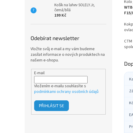
Kolo
Košík na lahev SOLELY.Jr,
WTB 
černá/bílá
F15/
199 Kč
Kokp
ovla
Odebírat newsletter
CTM 
spole
Vložte svůj e-mail a my vám budeme
zasílat informace o nových produktech na
našem e-shopu.
Dop
E-mail
K
Vložením e-mailu souhlasíte s
Z
podmínkami ochrany osobních údajů
K
PŘIHLÁSIT SE
E
Pr