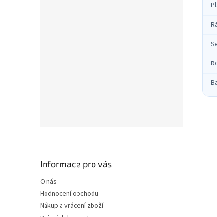
Pl
R
S
R
B
Z
á
p
a
Informace pro vás
t
O nás
í
Hodnocení obchodu
Nákup a vrácení zboží