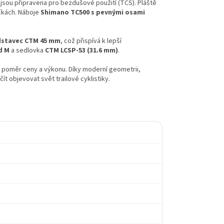
á jsou připravena pro bezdušové použití (TCS). Pláště
áčkách. Náboje
Shimano TC500 s pevnými osami
dstavec CTM 45 mm
, což přispívá k lepší
d M
a sedlovka
CTM LCSP-53 (31.6 mm)
.
rý poměr ceny a výkonu. Díky moderní geometrii,
ít objevovat svět trailové cyklistiky.