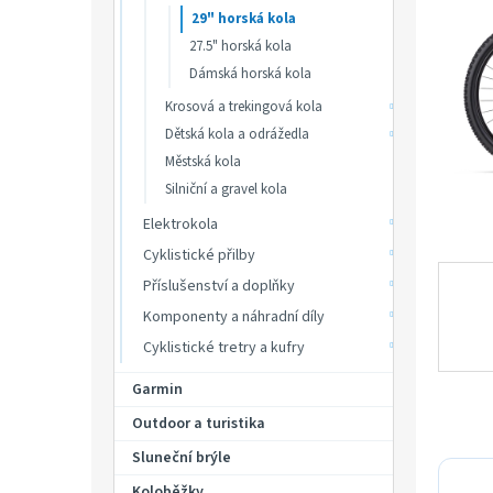
p
hvězdič
29" horská kola
a
27.5" horská kola
n
Dámská horská kola
e
l
Krosová a trekingová kola
Dětská kola a odrážedla
Městská kola
Silniční a gravel kola
Elektrokola
Cyklistické přilby
Příslušenství a doplňky
Komponenty a náhradní díly
Cyklistické tretry a kufry
Garmin
Outdoor a turistika
Sluneční brýle
Koloběžky