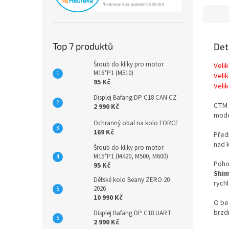
Top 7 produktů
Det
Šroub do kliky pro motor
Veli
M16*P1 (M510)
Veli
95 Kč
Veli
Displej Bafang DP C18 CAN CZ
CTM 
2 990 Kč
moder
Ochranný obal na kolo FORCE
169 Kč
Před
nad 
Šroub do kliky pro motor
M15*P1 (M420, M500, M600)
Poho
95 Kč
Shim
Dětské kolo Beany ZERO 20
rychl
2026
10 990 Kč
O be
brzdn
Displej Bafang DP C18 UART
2 990 Kč