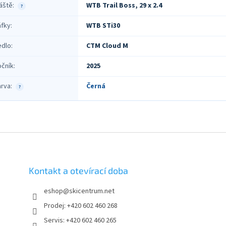
áště
:
WTB Trail Boss, 29 x 2.4
?
áfky
:
WTB STi30
edlo
:
CTM Cloud M
očník
:
2025
arva
:
Černá
?
Kontakt a otevírací doba
eshop
@
skicentrum.net
Prodej: +420 602 460 268
Servis: +420 602 460 265