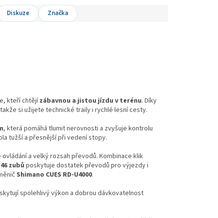
Diskuze
Značka
 kteří chtějí
zábavnou a jistou jízdu v terénu
. Díky
e si užijete technické traily i rychlé lesní cesty.
m
, která pomáhá tlumit nerovnosti a zvyšuje kontrolu
ola tužší a přesnější při vedení stopy.
é ovládání a velký rozsah převodů. Kombinace klik
46 zubů
poskytuje dostatek převodů pro výjezdy i
 měnič
Shimano CUES RD-U4000
.
oskytují spolehlivý výkon a dobrou dávkovatelnost