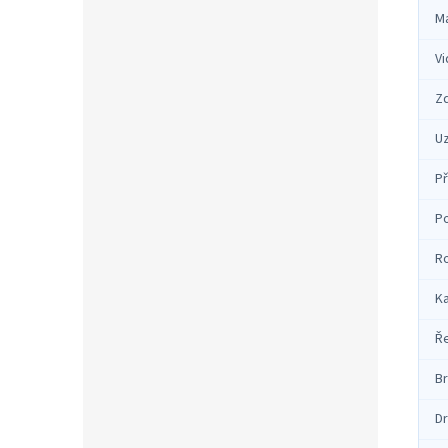
Ma
Vi
Zd
Uz
P
Po
R
K
Ř
B
Dr