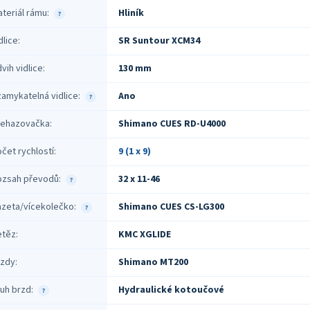
teriál rámu
:
Hliník
?
dlice
:
SR Suntour XCM34
vih vidlice
:
130 mm
amykatelná vidlice
:
Ano
?
řehazovačka
:
Shimano CUES RD-U4000
čet rychlostí
:
9 (1 x 9)
ozsah převodů
:
32 x 11-46
?
azeta/vícekolečko
:
Shimano CUES CS-LG300
?
etěz
:
KMC XGLIDE
rzdy
:
Shimano MT200
uh brzd
:
Hydraulické kotoučové
?