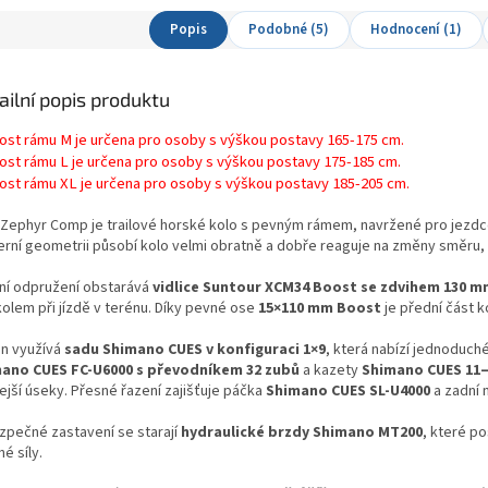
Popis
Podobné (5)
Hodnocení (1)
ailní popis produktu
kost rámu M je určena pro osoby s výškou postavy 165-175 cm.
kost rámu L je určena pro osoby s výškou postavy 175-185 cm.
kost rámu XL je určena pro osoby s výškou postavy 185-205 cm.
Zephyr Comp je trailové horské kolo s pevným rámem, navržené pro jezdce,
ní geometrii působí kolo velmi obratně a dobře reaguje na změny směru, takž
ní odpružení obstarává
vidlice Suntour XCM34 Boost se zdvihem 130 m
kolem při jízdě v terénu. Díky pevné ose
15×110 mm Boost
je přední část k
n využívá
sadu Shimano CUES v konfiguraci 1×9
, která nabízí jednoduch
ano CUES FC-U6000 s převodníkem 32 zubů
a kazety
Shimano CUES 11–
ejší úseky. Přesné řazení zajišťuje páčka
Shimano CUES SL-U4000
a zadní
zpečné zastavení se starají
hydraulické brzdy Shimano MT200
, které p
é síly.