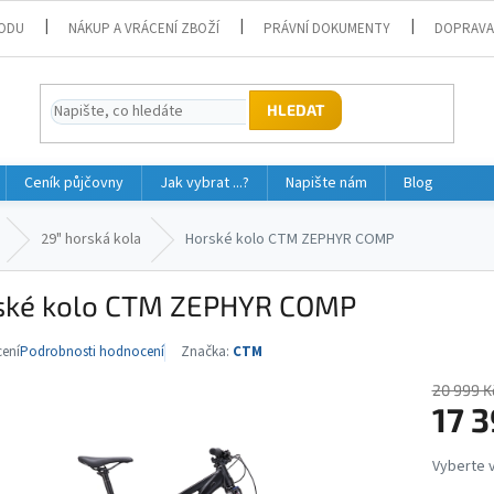
ODU
NÁKUP A VRÁCENÍ ZBOŽÍ
PRÁVNÍ DOKUMENTY
DOPRAVA
HLEDAT
Ceník půjčovny
Jak vybrat ...?
Napište nám
Blog
29" horská kola
Horské kolo CTM ZEPHYR COMP
ské kolo CTM ZEPHYR COMP
ení
Podrobnosti hodnocení
Značka:
CTM
né
ní
20 999 K
u
17 3
Měrná
cena: