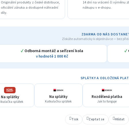
Originální produkty z české distribuce,
14 dní na vrácení či výměnu z
A
oficiální záruka a dostupné náhradní
nákupu v e-shopu.
díly.
ZDARMA OD NÁS DOSTANE
Získáte automaticky k objednávce — bez přid
✓
Odborná montáž a seřízení kola
✓
v hodnotě 1 000 Kč
SPLÁTKY A ODLOŽENÁ PLA
Na splátky
Rozdělená platba
Na splátky
Kalkulačka splátek
Jak to funguje
lkulačka splátek
Tisk
Zeptat se
Hlídat