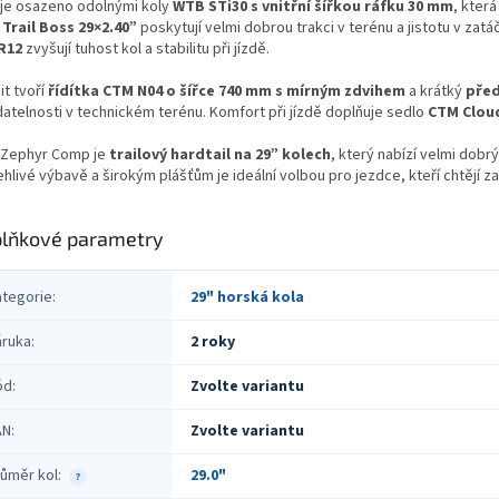
 je osazeno odolnými koly
WTB STi30 s vnitřní šířkou ráfku 30 mm
, kter
Trail Boss 29×2.40”
poskytují velmi dobrou trakci v terénu a jistotu v zat
R12
zvyšují tuhost kol a stabilitu při jízdě.
it tvoří
řídítka CTM N04 o šířce 740 mm s mírným zdvihem
a krátký
pře
datelnosti v technickém terénu. Komfort při jízdě doplňuje sedlo
CTM Clou
Zephyr Comp je
trailový hardtail na 29” kolech
, který nabízí velmi dob
hlivé výbavě a širokým plášťům je ideální volbou pro jezdce, kteří chtějí zač
lňkové parametry
ategorie
:
29" horská kola
áruka
:
2 roky
ód
:
Zvolte variantu
AN
:
Zvolte variantu
ůměr kol
:
29.0"
?