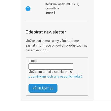
Košík na lahev SOLELY.Jr,
černá/bílá
199 Kč
Odebírat newsletter
Vložte svůj e-mail a my vám budeme
zasílat informace o nových produktech na
našem e-shopu.
E-mail
Vložením e-mailu souhlasíte s
podmínkami ochrany osobních údajů
PŘIHLÁSIT SE
Z
á