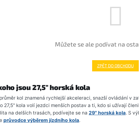
Můžete se ale podívat na osta
ZPĚT DO OBCHODU
koho jsou 27,5" horská kola
průměr kol znamená rychlejší akceleraci, snazší ovládání v za
 27,5" kola volí jezdci menších postav a ti, kdo si užívají člen
ilita na delších trasách, podívejte se na
29" horská kola
. S v
že
průvodce výběrem jízdního kola
.