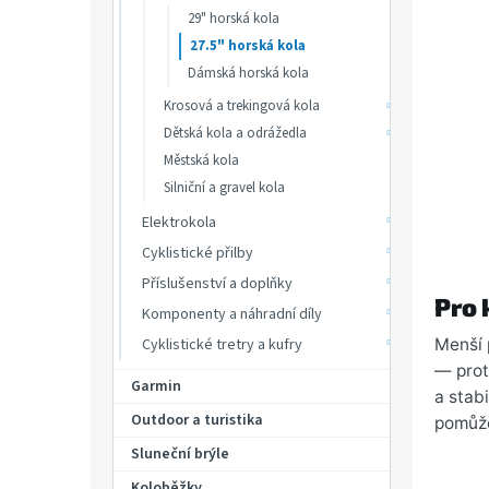
p
29" horská kola
a
27.5" horská kola
n
Dámská horská kola
e
l
Krosová a trekingová kola
Dětská kola a odrážedla
Městská kola
Silniční a gravel kola
Elektrokola
Cyklistické přilby
Příslušenství a doplňky
Pro 
Komponenty a náhradní díly
Menší 
Cyklistické tretry a kufry
— proto
Garmin
a stab
Outdoor a turistika
pomů
Sluneční brýle
Koloběžky