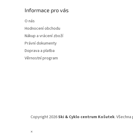
p
a
Informace pro vás
t
O nás
í
Hodnocení obchodu
Nákup a vrácení zboží
Právní dokumenty
Doprava a platba
Věrnostní program
Copyright 2026
Ski & Cyklo centrum Košutek
. Všechna 
×