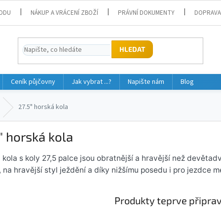
ODU
NÁKUP A VRÁCENÍ ZBOŽÍ
PRÁVNÍ DOKUMENTY
DOPRAVA
HLEDAT
Ceník půjčovny
Jak vybrat ...?
Napište nám
Blog
27.5" horská kola
" horská kola
 kola s koly 27,5 palce jsou obratnější a hravější než devětad
, na hravější styl ježdění a díky nižšímu posedu i pro jezdce 
Produkty teprve připra