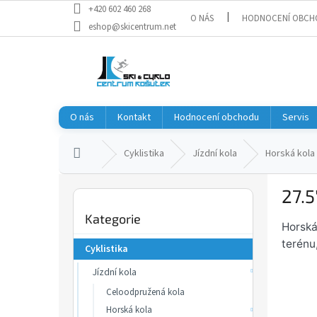
Přejít
+420 602 460 268
O NÁS
HODNOCENÍ OBCH
na
eshop@skicentrum.net
obsah
O nás
Kontakt
Hodnocení obchodu
Servis
Domů
Cyklistika
Jízdní kola
Horská kola
P
27.5
o
Přeskočit
s
Kategorie
kategorie
t
Horská
r
terénu
Cyklistika
a
Jízdní kola
n
n
Celoodpružená kola
í
Horská kola