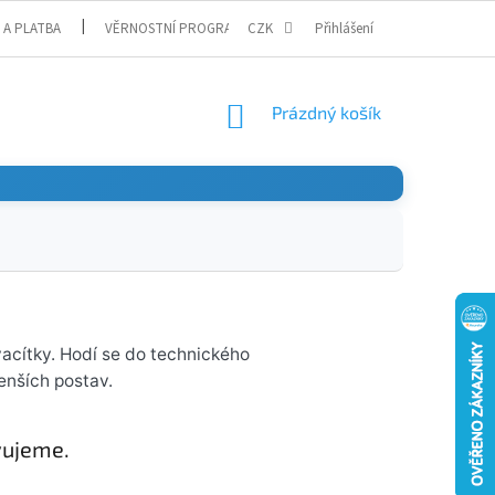
 A PLATBA
VĚRNOSTNÍ PROGRAM
CZK
Přihlášení
NÁKUPNÍ
Prázdný košík
KOŠÍK
vacítky. Hodí se do technického
menších postav.
vujeme.