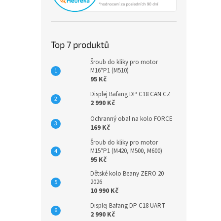
Top 7 produktů
Šroub do kliky pro motor
M16*P1 (M510)
95 Kč
Displej Bafang DP C18 CAN CZ
2 990 Kč
Ochranný obal na kolo FORCE
169 Kč
Šroub do kliky pro motor
M15*P1 (M420, M500, M600)
95 Kč
Dětské kolo Beany ZERO 20
2026
10 990 Kč
Displej Bafang DP C18 UART
2 990 Kč