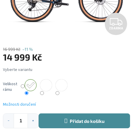
Z
ZDARMA
D
A
16 999 Kč
–11 %
14 999 Kč
R
Měrná
M
cena:
A
Velikost
rámu
Možnosti doručení
Přidat do košíku
−
+