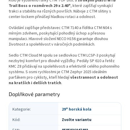
Kolo je vybaveno ráfky CTM TOP Disc a
širokými plášti WTB
Trail Boss o rozměrech 29 x 2.40"
, které zajišťují vynikající
trakci a stabilitu na různých površích. Náboje z CTM slitiny s
center-lockem přinášejí hladkou rotaci a odolnost.
Ovládání zajišťuje představec CTM 7140 a řídítka CTM N04 s
mírným zdvihem, poskytující pohodlný úchop a přesnou
manipulaci. Hlavové složení NECO H156 garantuje dlouhou
životnost a spolehlivost v náročných podmínkách.
Sedlo CTM Cloud M spolu se sedlovkou CTM LCSP-3 poskytují
nezbytný komfort pro dlouhé vyjížďky. Pedály SP 610 a řetěz
KMC Z8 přidávají na spolehlivosti a efektivitě celého pohonného
systému. S osmi rychlostmi je CTM Zephyr 2025 ideálním
parťákem pro cyklisty, kteří hledají
všestrannost a odolnost
na kratších i delších tratích
.
Doplňkové parametry
Kategorie
:
29" horská kola
Kód
:
Zvolte variantu