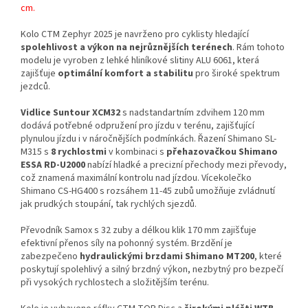
cm.
Kolo CTM Zephyr 2025 je navrženo pro cyklisty hledající
spolehlivost a výkon na nejrůznějších terénech
. Rám tohoto
modelu je vyroben z lehké hliníkové slitiny ALU 6061, která
zajišťuje
optimální komfort a stabilitu
pro široké spektrum
jezdců.
Vidlice Suntour XCM32
s nadstandartním zdvihem 120 mm
dodává potřebné odpružení pro jízdu v terénu, zajišťující
plynulou jízdu i v náročnějších podmínkách. Řazení Shimano SL-
M315 s
8 rychlostmi
v kombinaci s
přehazovačkou Shimano
ESSA RD-U2000
nabízí hladké a precizní přechody mezi převody,
což znamená maximální kontrolu nad jízdou. Vícekolečko
Shimano CS-HG400 s rozsáhem 11-45 zubů umožňuje zvládnutí
jak prudkých stoupání, tak rychlých sjezdů.
Převodník Samox s 32 zuby a délkou klik 170 mm zajišťuje
efektivní přenos síly na pohonný systém. Brzdění je
zabezpečeno
hydraulickými brzdami Shimano MT200
, které
poskytují spolehlivý a silný brzdný výkon, nezbytný pro bezpečí
při vysokých rychlostech a složitějším terénu.