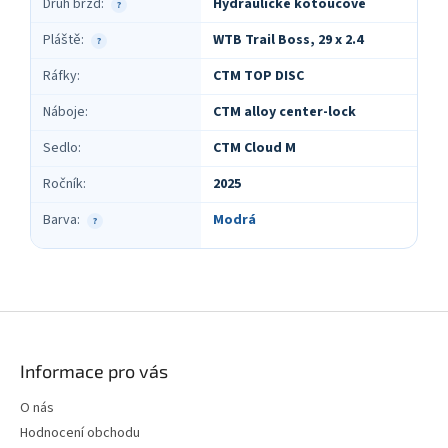
Druh brzd
:
Hydraulické kotoučové
?
Pláště
:
WTB Trail Boss, 29 x 2.4
?
Ráfky
:
CTM TOP DISC
Náboje
:
CTM alloy center-lock
Sedlo
:
CTM Cloud M
Ročník
:
2025
Barva
:
Modrá
?
Z
á
p
Informace pro vás
a
t
O nás
í
Hodnocení obchodu