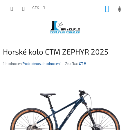
Přejít
NÁKUP
na
CZK
obsah
KOŠÍK
Horské kolo CTM ZEPHYR 2025
1 hodnocení
Podrobnosti hodnocení
Značka:
CTM
Průměrné
hodnocení
produktu
je
5,0
z
5
hvězdiček.