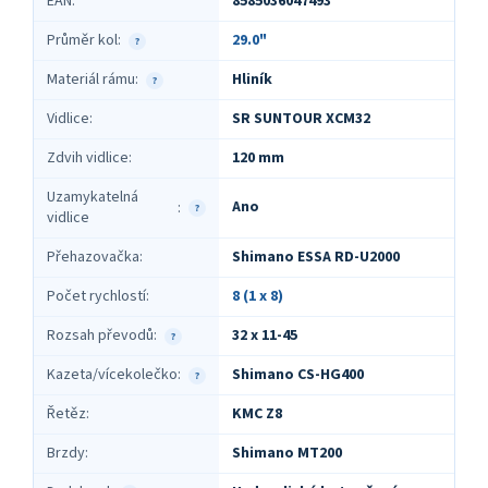
EAN
:
8585036047493
Průměr kol
:
29.0"
?
Materiál rámu
:
Hliník
?
Vidlice
:
SR SUNTOUR XCM32
Zdvih vidlice
:
120 mm
Uzamykatelná
Ano
:
?
vidlice
Přehazovačka
:
Shimano ESSA RD-U2000
Počet rychlostí
:
8 (1 x 8)
Rozsah převodů
:
32 x 11-45
?
Kazeta/vícekolečko
:
Shimano CS-HG400
?
Řetěz
:
KMC Z8
Brzdy
:
Shimano MT200