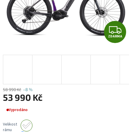
Z
ZDARMA
D
A
R
M
A
58 990 Kč
–8 %
53 990 Kč
Měrná
Vyprodáno
cena:
Velikost
rámu