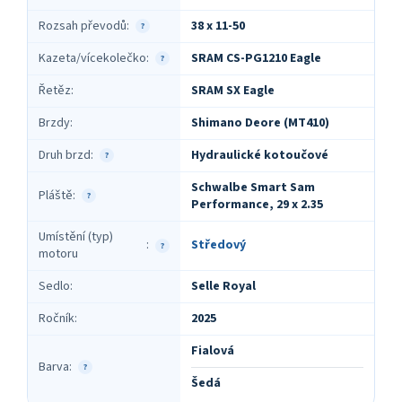
Rozsah převodů
:
38 x 11-50
?
Kazeta/vícekolečko
:
SRAM CS-PG1210 Eagle
?
Řetěz
:
SRAM SX Eagle
Brzdy
:
Shimano Deore (MT410)
Druh brzd
:
Hydraulické kotoučové
?
Schwalbe Smart Sam
Pláště
:
?
Performance, 29 x 2.35
Umístění (typ)
Středový
:
?
motoru
Sedlo
:
Selle Royal
Ročník
:
2025
Fialová
Barva
:
?
Šedá