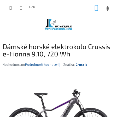
Přejít
NÁKUP
na
CZK
obsah
KOŠÍK
Dámské horské elektrokolo Crussis
e-Fionna 9.10, 720 Wh
Neohodnoceno
Podrobnosti hodnocení
Značka:
Crussis
Průměrné
hodnocení
produktu
je
0,0
z
5
hvězdiček.