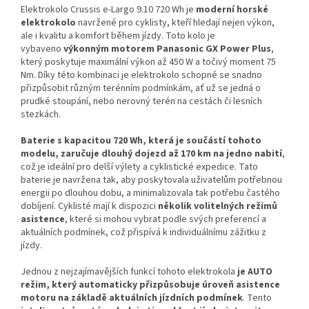
Elektrokolo Crussis e-Largo 9.10 720 Wh je
moderní horské
elektrokolo
navržené pro cyklisty, kteří hledají nejen výkon,
ale i kvalitu a komfort během jízdy. Toto kolo je
vybaveno
výkonným motorem Panasonic GX Power Plus
,
který poskytuje maximální výkon až 450 W a točivý moment 75
Nm. Díky této kombinaci je elektrokolo schopné se snadno
přizpůsobit různým terénním podmínkám, ať už se jedná o
prudké stoupání, nebo nerovný terén na cestách či lesních
stezkách.
Baterie s kapacitou 720 Wh, která je součástí tohoto
modelu, zaručuje dlouhý dojezd až 170 km na jedno nabití
,
což je ideální pro delší výlety a cyklistické expedice. Tato
baterie je navržena tak, aby poskytovala uživatelům potřebnou
energii po dlouhou dobu, a minimalizovala tak potřebu častého
dobíjení. Cyklisté mají k dispozici
několik volitelných režimů
asistence
, které si mohou vybrat podle svých preferencí a
aktuálních podmínek, což přispívá k individuálnímu zážitku z
jízdy.
Jednou z nejzajímavějších funkcí tohoto elektrokola
je AUTO
režim, který automaticky přizpůsobuje úroveň asistence
motoru na základě aktuálních jízdních podmínek
. Tento