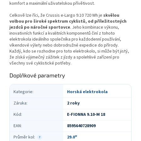
komfort a maximální uživatelskou přívětivost.
Celkově lze říci, že Crussis e-Largo 9.10 720 Wh je
skvělou
volbou pro široké spektrum cyklistů, od příležitostných
jezdců po náročné sportovce
. Jeho kombinace výkonu,
inovativních funkcí a kvalitních komponentů činí z tohoto
elektrokola ideálního společníka pro každodenní používání,
víkendové výlety nebo dobrodružné expedice do přírody.
Každý, kdo se rozhodne pro toto elektrokolo, si může být jistý,
že získá výjimečný zážitek z jízdy a spolehlivé zařízení pro
všechny své cyklistické potřeby.
Doplňkové parametry
Kategorie
:
Horská elektrokola
Záruka
:
2 roky
Kód
:
E-FIONNA 9.10-M 18
EAN
:
8595640728909
Průměr kol
:
29.0"
?