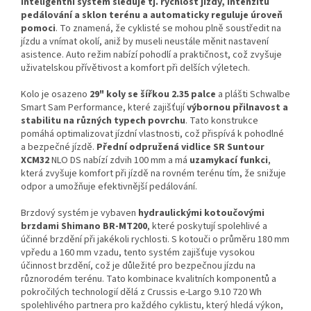
inteligentní systém sleduje tj. rychlost jízdy, intenzitu
pedálování a sklon terénu a automaticky reguluje úroveň
pomoci
. To znamená, že cyklisté se mohou plně soustředit na
jízdu a vnímat okolí, aniž by museli neustále měnit nastavení
asistence. Auto režim nabízí pohodlí a praktičnost, což zvyšuje
uživatelskou přívětivost a komfort při delších výletech.
Kolo je osazeno
29" koly se šířkou 2.35 palce
a plášti Schwalbe
Smart Sam Performance, které zajišťují
výbornou přilnavost a
stabilitu na různých typech povrchu
. Tato konstrukce
pomáhá optimalizovat jízdní vlastnosti, což přispívá k pohodlné
a bezpečné jízdě.
Přední odpružená vidlice SR Suntour
XCM32
NLO DS nabízí zdvih 100 mm a má
uzamykací funkci
,
která zvyšuje komfort při jízdě na rovném terénu tím, že snižuje
odpor a umožňuje efektivnější pedálování.
Brzdový systém je vybaven
hydraulickými kotoučovými
brzdami Shimano BR-MT200
, které poskytují spolehlivé a
účinné brzdění při jakékoli rychlosti. S kotouči o průměru 180 mm
vpředu a 160 mm vzadu, tento systém zajišťuje vysokou
účinnost brzdění, což je důležité pro bezpečnou jízdu na
různorodém terénu. Tato kombinace kvalitních komponentů a
pokročilých technologií dělá z Crussis e-Largo 9.10 720 Wh
spolehlivého partnera pro každého cyklistu, který hledá výkon,