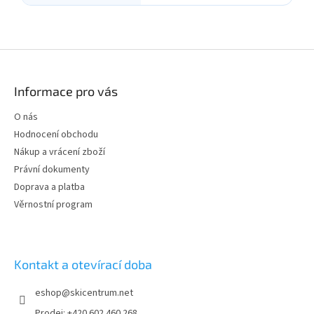
Z
á
p
Informace pro vás
a
t
O nás
í
Hodnocení obchodu
Nákup a vrácení zboží
Právní dokumenty
Doprava a platba
Věrnostní program
Kontakt a otevírací doba
eshop
@
skicentrum.net
Prodej: +420 602 460 268