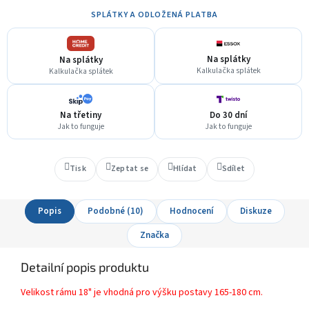
SPLÁTKY A ODLOŽENÁ PLATBA
Na splátky
Na splátky
Kalkulačka splátek
Kalkulačka splátek
Na třetiny
Do 30 dní
Jak to funguje
Jak to funguje
Tisk
Zeptat se
Hlídat
Sdílet
Popis
Podobné (10)
Hodnocení
Diskuze
Značka
Detailní popis produktu
Velikost rámu 18" je vhodná pro výšku postavy 165-180 cm.