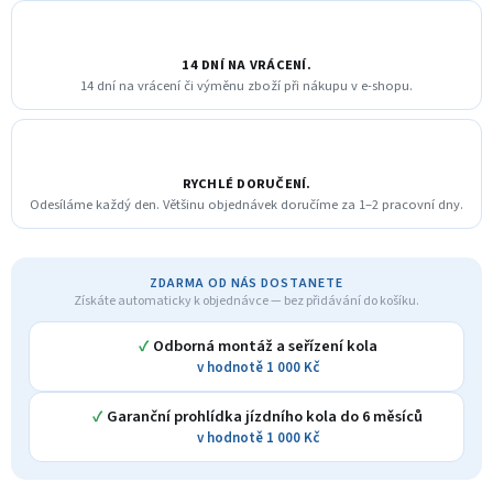
14 DNÍ NA VRÁCENÍ.
14 dní na vrácení či výměnu zboží při nákupu v e-shopu.
RYCHLÉ DORUČENÍ.
Odesíláme každý den. Většinu objednávek doručíme za 1–2 pracovní dny.
ZDARMA OD NÁS DOSTANETE
Získáte automaticky k objednávce — bez přidávání do košíku.
✓
Odborná montáž a seřízení kola
v hodnotě 1 000 Kč
✓
Garanční prohlídka jízdního kola do 6 měsíců
v hodnotě 1 000 Kč