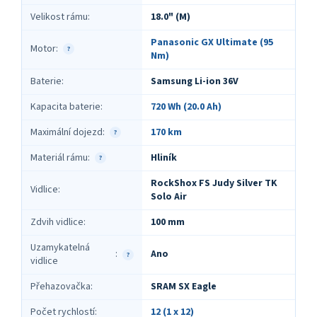
Velikost rámu
:
18.0" (M)
Panasonic GX Ultimate (95
Motor
:
?
Nm)
Baterie
:
Samsung Li-ion 36V
Kapacita baterie
:
720 Wh (20.0 Ah)
Maximální dojezd
:
170 km
?
Materiál rámu
:
Hliník
?
RockShox FS Judy Silver TK
Vidlice
:
Solo Air
Zdvih vidlice
:
100 mm
Uzamykatelná
Ano
:
?
vidlice
Přehazovačka
:
SRAM SX Eagle
Počet rychlostí
:
12 (1 x 12)