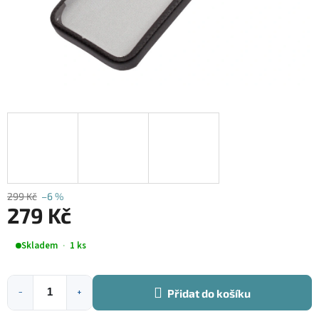
299 Kč
–6 %
279 Kč
Měrná
Skladem
1 ks
cena:
Přidat do košíku
−
+