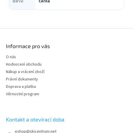
Barva
:
Černá
Z
á
p
Informace pro vás
a
t
O nás
í
Hodnocení obchodu
Nákup a vrácení zboží
Právní dokumenty
Doprava a platba
Věrnostní program
Kontakt a otevírací doba
eshop
@
skicentrum.net