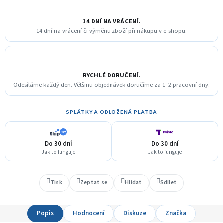
14 DNÍ NA VRÁCENÍ.
14 dní na vrácení či výměnu zboží při nákupu v e-shopu.
RYCHLÉ DORUČENÍ.
Odesíláme každý den. Většinu objednávek doručíme za 1–2 pracovní dny.
SPLÁTKY A ODLOŽENÁ PLATBA
Do 30 dní
Do 30 dní
Jak to funguje
Jak to funguje
Tisk
Zeptat se
Hlídat
Sdílet
Popis
Hodnocení
Diskuze
Značka