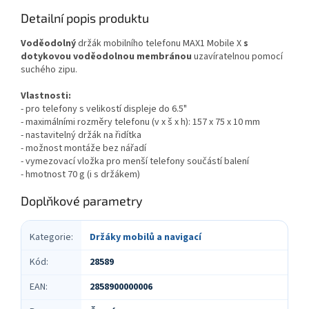
Detailní popis produktu
Voděodolný
držák mobilního telefonu MAX1 Mobile X
s
dotykovou voděodolnou membránou
uzavíratelnou pomocí
suchého zipu.
Vlastnosti:
- pro telefony s velikostí displeje do 6.5"
- maximálními rozměry telefonu (v x š x h): 157 x 75 x 10 mm
- nastavitelný držák na řidítka
- možnost montáže bez nářadí
- vymezovací vložka pro menší telefony součástí balení
- hmotnost 70 g (i s držákem)
Doplňkové parametry
Kategorie
:
Držáky mobilů a navigací
Kód
:
28589
EAN
:
2858900000006