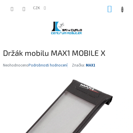
Přejít
NÁKUP
na
CZK
obsah
KOŠÍK
Držák mobilu MAX1 MOBILE X
Neohodnoceno
Podrobnosti hodnocení
Značka:
MAX1
Průměrné
hodnocení
produktu
je
0,0
z
5
hvězdiček.