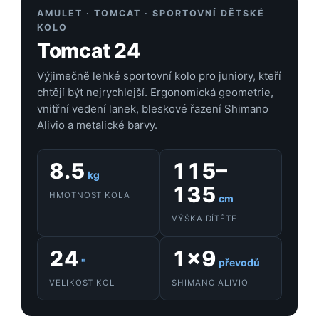
AMULET · TOMCAT · SPORTOVNÍ DĚTSKÉ
KOLO
Tomcat 24
Výjimečně lehké sportovní kolo pro juniory, kteří
chtějí být nejrychlejší. Ergonomická geometrie,
vnitřní vedení lanek, bleskové řazení Shimano
Alivio a metalické barvy.
8.5
115–
kg
135
HMOTNOST KOLA
cm
VÝŠKA DÍTĚTE
24
1×9
"
převodů
VELIKOST KOL
SHIMANO ALIVIO