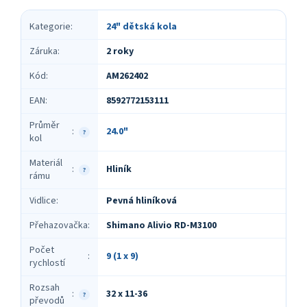
Kategorie
:
24" dětská kola
Záruka
:
2 roky
Kód
:
AM262402
EAN
:
8592772153111
Průměr
24.0"
:
?
kol
Materiál
Hliník
:
?
rámu
Vidlice
:
Pevná hliníková
Přehazovačka
:
Shimano Alivio RD-M3100
Počet
9 (1 x 9)
:
rychlostí
Rozsah
32 x 11-36
:
?
převodů