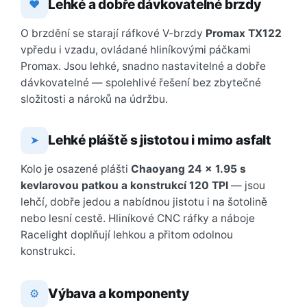
Lehké a dobře dávkovatelné brzdy
❤
O brzdění se starají ráfkové V-brzdy
Promax TX122
vpředu i vzadu, ovládané hliníkovými páčkami
Promax. Jsou lehké, snadno nastavitelné a dobře
dávkovatelné — spolehlivé řešení bez zbytečné
složitosti a nároků na údržbu.
Lehké pláště s jistotou i mimo asfalt
➤
Kolo je osazené plášti
Chaoyang 24 × 1.95 s
kevlarovou patkou a konstrukcí 120 TPI
— jsou
lehčí, dobře jedou a nabídnou jistotu i na šotolině
nebo lesní cestě. Hliníkové CNC ráfky a náboje
Racelight doplňují lehkou a přitom odolnou
konstrukci.
Výbava a komponenty
⚙