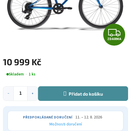
Z
ZDARMA
D
A
10 999 Kč
R
Měrná
Skladem
1 ks
cena:
M
A
Přidat do košíku
−
+
11. – 12. 8. 2026
Možnosti doručení