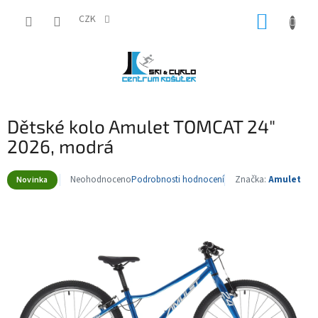
Přejít
NÁKUP
na
CZK
obsah
KOŠÍK
Dětské kolo Amulet TOMCAT 24"
2026, modrá
Neohodnoceno
Podrobnosti hodnocení
Značka:
Amulet
Novinka
Průměrné
hodnocení
produktu
je
0,0
z
5
hvězdiček.