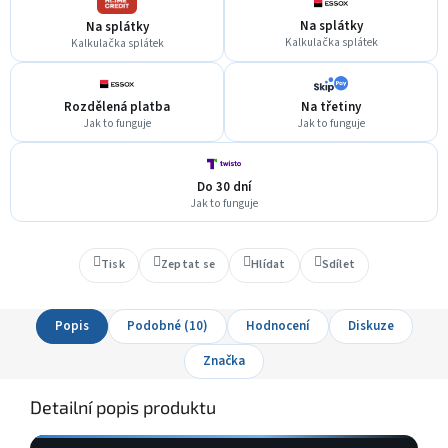
Na splátky
Na splátky
Kalkulačka splátek
Kalkulačka splátek
Rozdělená platba
Na třetiny
Jak to funguje
Jak to funguje
Do 30 dní
Jak to funguje
Tisk
Zeptat se
Hlídat
Sdílet
Popis
Podobné (10)
Hodnocení
Diskuze
Značka
Detailní popis produktu