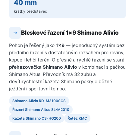
40 mm
krátký představec
Bleskové řazení 1×9 Shimano Alivio
➜
Pohon je řešený jako
1×9
— jednoduchý systém bez
předního řazení s dostatečným rozsahem pro roviny,
kopce i lehčí terén. O přesné a rychlé řazení se stará
přehazovačka Shimano Alivio
v kombinaci s páčkou
Shimano Altus. Převodník má 32 zubů a
devítirychlostní kazeta Shimano pokryje běžné
ježdění i sportovní tempo.
Shimano Alivio RD-M3100SGS
Řazení Shimano Altus SL-M2010
Kazeta Shimano CS-HG200
Řetěz KMC