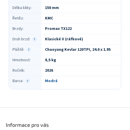
Délka kliky
:
150 mm
Řetěz
:
KMC
Brzdy
:
Promax TX122
Druh brzd
:
Klasické V (ráfkové)
?
Pláště
:
Chaoyang Kevlar 120TPI, 24.0 x 1.95
?
Hmotnost
:
8,5 kg
Ročník
:
2026
Barva
:
Modrá
?
Z
á
p
Informace pro vás
a