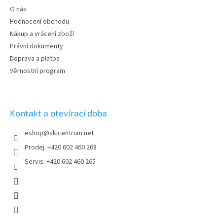
t
O nás
í
Hodnocení obchodu
Nákup a vrácení zboží
Právní dokumenty
Doprava a platba
Věrnostní program
Kontakt a otevírací doba
eshop
@
skicentrum.net
Prodej: +420 602 460 268
Servis: +420 602 460 265