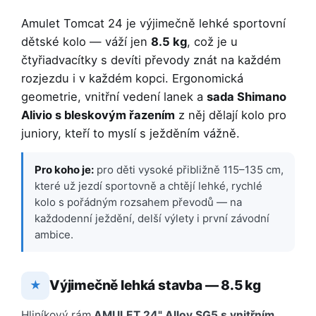
Amulet Tomcat 24 je výjimečně lehké sportovní
dětské kolo — váží jen
8.5 kg
, což je u
čtyřiadvacítky s devíti převody znát na každém
rozjezdu i v každém kopci. Ergonomická
geometrie, vnitřní vedení lanek a
sada Shimano
Alivio s bleskovým řazením
z něj dělají kolo pro
juniory, kteří to myslí s ježděním vážně.
Pro koho je:
pro děti vysoké přibližně 115–135 cm,
které už jezdí sportovně a chtějí lehké, rychlé
kolo s pořádným rozsahem převodů — na
každodenní ježdění, delší výlety i první závodní
ambice.
Výjimečně lehká stavba — 8.5 kg
★
Hliníkový rám
AMULET 24" Alloy SG5 s vnitřním