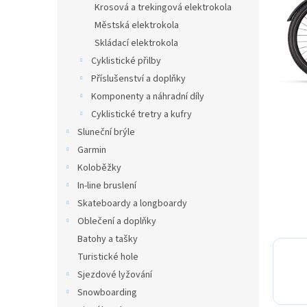
a
Krosová a trekingová elektrokola
n
Městská elektrokola
e
Skládací elektrokola
l
Cyklistické přilby
Příslušenství a doplňky
Komponenty a náhradní díly
Cyklistické tretry a kufry
Sluneční brýle
Garmin
Koloběžky
In-line bruslení
Skateboardy a longboardy
Oblečení a doplňky
Batohy a tašky
Turistické hole
Sjezdové lyžování
Snowboarding