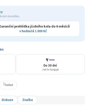
TE
ávání do košíku.
Garanční prohlídka jízdního kola do 6 měsíců
v hodnotě 1 000 Kč
TBA
Do 30 dní
Jak to funguje
Sdílet
Diskuze
Značka