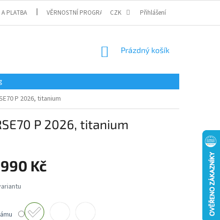
 A PLATBA
VĚRNOSTNÍ PROGRAM
CZK
Přihlášení
NÁKUPNÍ
Prázdný košík
KOŠÍK
g
E70 P 2026, titanium
RSE70 P 2026, titanium
 990 Kč
rámu