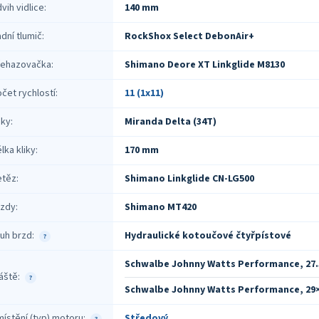
vih vidlice
:
140 mm
dní tlumič
:
RockShox Select DebonAir+
řehazovačka
:
Shimano Deore XT Linkglide M8130
čet rychlostí
:
11 (1x11)
iky
:
Miranda Delta (34T)
lka kliky
:
170 mm
etěz
:
Shimano Linkglide CN-LG500
rzdy
:
Shimano MT420
uh brzd
:
Hydraulické kotoučové čtyřpístové
?
Schwalbe Johnny Watts Performance, 27.5
áště
:
?
Schwalbe Johnny Watts Performance, 29×2
ístění (typ) motoru
:
Středový
?