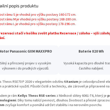
ailní popis produktu
kost rámu S je vhodná pro výšku postavy 160-172 cm.
kost rámu M je vhodná pro výšku postavy 168-180 cm.
kost rámu L je vhodná pro výšku postavy 178-196 cm.
rezervaci stačí v košíku zvolit platbu Rezervace / záloha – výši zálo
ní.
Motor Panasonic GXM MAXXPRO
Baterie 820 Wh
Silný a přirozený projev s vysokým
Vysoká kapacita pro dlouhé tra
výkonem i do prudkých výjezdů.
častého nabíjení.
ys Theos RSE70 P 2026 v elegantním odstínu
titanium
je celoodpružené ele
 a praktické využití. Působí čistě a technicky, ale zároveň je připravené na 
adem je rám
Kellys Theos RSE-series
z hliníkové slitiny 6061-T6, který je
p
nologiemi
. Díky tomu nabízí pevnost, dlouhou životnost a přesné zpracová
 mm
zvyšuje komfort a pomáhá udržet stabilitu i na nerovném povrchu.