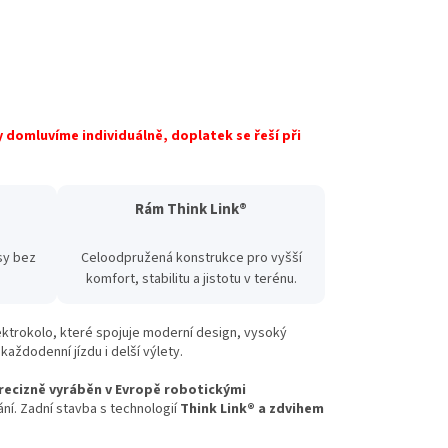
hy domluvíme individuálně, doplatek se řeší při
Rám Think Link®
sy bez
Celoodpružená konstrukce pro vyšší
komfort, stabilitu a jistotu v terénu.
ktrokolo, které spojuje moderní design, vysoký
každodenní jízdu i delší výlety.
recizně vyráběn v Evropě robotickými
ní. Zadní stavba s technologií
Think Link® a zdvihem