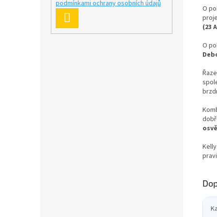
podmínkami ochrany osobních údajů
O po
PŘIHLÁSIT
proje
(23 
SE
O po
Deb
Řaze
spole
brzd
Komb
dobře
osvě
Kell
pravi
Dop
K