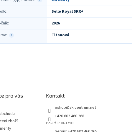
edlo
:
Selle Royal SRX+
očník
:
2026
arva
:
Titanová
?
e pro vás
Kontakt
eshop
@
skicentrum.net
 obchodu
+420 602 460 268
cení zboží
Po–Pá 8:30–17:00
umenty
Servis: +420 602 460 265