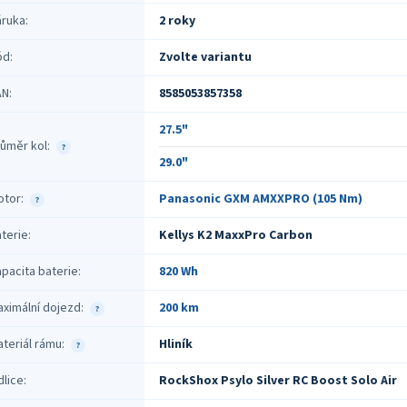
áruka
:
2 roky
ód
:
Zvolte variantu
AN
:
8585053857358
27.5"
ůměr kol
:
?
29.0"
otor
:
Panasonic GXM AMXXPRO (105 Nm)
?
terie
:
Kellys K2 MaxxPro Carbon
pacita baterie
:
820 Wh
ximální dojezd
:
200 km
?
teriál rámu
:
Hliník
?
dlice
:
RockShox Psylo Silver RC Boost Solo Air