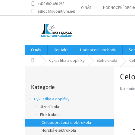
Přejít
+420 602 460 268
O NÁS
HODNOCENÍ OBCH
na
eshop@skicentrum.net
obsah
O nás
Kontakt
Hodnocení obchodu
Ser
Domů
Cyklistika a doplňky
Elektrokola
Ce
P
Celo
o
Přeskočit
s
Kategorie
kategorie
t
Neohod
Průměr
r
hodnoce
Cyklistika a doplňky
a
produkt
Jízdní kola
je
n
0,0
Elektrokola
n
z
í
Celoodpružená elektrokola
5
p
Horská elektrokola
hvězdič