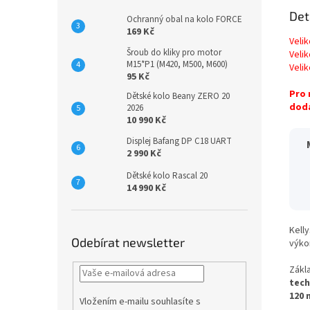
Det
Ochranný obal na kolo FORCE
169 Kč
Veli
Šroub do kliky pro motor
Veli
M15*P1 (M420, M500, M600)
Veli
95 Kč
Pro 
Dětské kolo Beany ZERO 20
dodá
2026
10 990 Kč
Displej Bafang DP C18 UART
2 990 Kč
Dětské kolo Rascal 20
14 990 Kč
Kell
Odebírat newsletter
výkon
Zákl
tech
120
Vložením e-mailu souhlasíte s