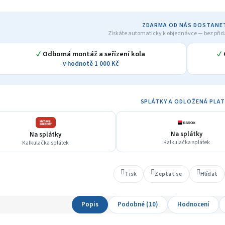
A
ZDARMA OD NÁS DOSTANE
Získáte automaticky k objednávce — bez přid
✓
Odborná montáž a seřízení kola
✓
v hodnotě 1 000 Kč
SPLÁTKY A ODLOŽENÁ PLA
Na splátky
Na splátky
Kalkulačka splátek
Kalkulačka splátek
Tisk
Zeptat se
Hlídat
Popis
Podobné (10)
Hodnocení