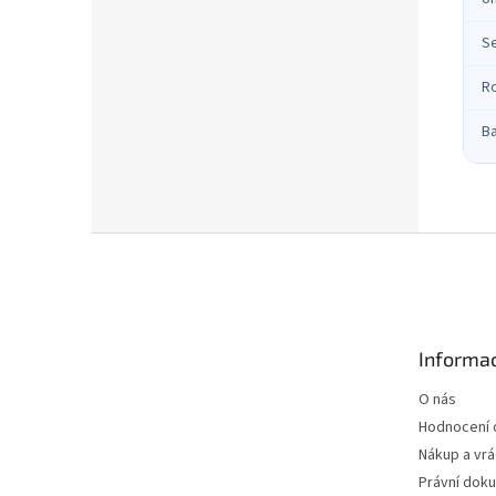
S
R
B
Z
á
p
a
t
Informac
í
O nás
Hodnocení
Nákup a vrá
Právní dok