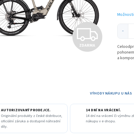
Možnosti
Z
−
ZDARMA
Celoodpr
D
pohonem 
a kompon
A
R
VÝHODY NÁKUPU U NÁS
M
AUTORIZOVANÝ PRODEJCE.
14 DNÍ NA VRÁCENÍ.
Originální produkty z české distribuce,
14 dní na vrácení či výměnu z
oficiální záruka a dostupné náhradní
nákupu v e-shopu.
díly.