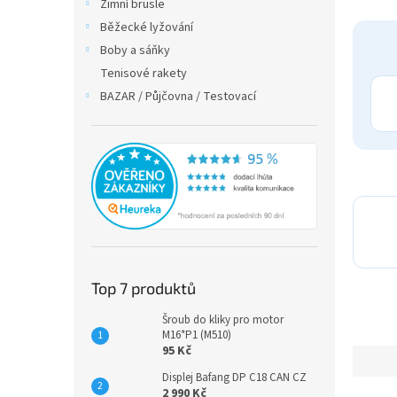
Zimní brusle
Běžecké lyžování
Boby a sáňky
Tenisové rakety
BAZAR / Půjčovna / Testovací
Top 7 produktů
Šroub do kliky pro motor
M16*P1 (M510)
95 Kč
Displej Bafang DP C18 CAN CZ
2 990 Kč