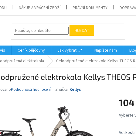
ODU
NÁKUP A VRÁCENÍ ZBOŽÍ
PRÁVNÍ DOKUMENTY
DOPRAVA
HLEDAT
vis
Ceník půjčovny
Jak vybrat ...?
Napište nám
Blo
loodpružená elektrokola
Celoodpružené elektrokolo Kellys THEOS RS
odpružené elektrokolo Kellys THEOS 
noceno
Podrobnosti hodnocení
Značka:
Kellys
né
ní
104
u
Měrná
cena:
ek.
Velikost 