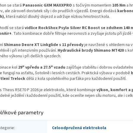
hon se stará
Panasonic GXM MAXXPRO
s točivým momentem
105 Nm
a h
v, ale zároveň dostatek síly i do prudších výjezdů. Energii dodává
karbono
Ah)
, která nabízí dlouhý dojezd a udržuje nízkou hmotnost kola.
hodlí se stará
vidlice RockShox Psylo Silver RC Boost se zdvihem 140
onAir+
. Tato kombinace dobře filtruje nerovnosti a zvyšuje jistotu při jízdě 
ní
Shimano Deore XT Linkglide s 11 převody
je navržené s ohledem na vy
hlivě i při intenzivním používání.
Hydraulické brzdy Shimano MT420
s ko
ného výkonu i při delších sjezdech.
inace kol
29" vpředu a 27.5" vzadu
zajišťuje stabilitu i dobrou ovladateln
 fungují na asfaltu, šotolině i lesních cestách. Praktická výbava v podobě
b
tlení Trelock
dělá z kola spolehlivého parťáka pro každodenní použití.
ys Theos RSE70 P 2026 je elektrokolo, které kombinuje
výkon, komfort a 
delné ježdění i každodenní použití, kde oceníte nejen sílu motoru, ale i cel
lňkové parametry
ategorie
:
Celoodpružená elektrokola