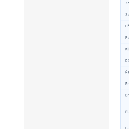
Zd
Za
P
Po
Kl
Dé
Ř
B
Dr
Pl
Um