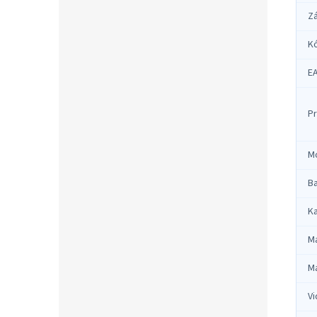
Z
K
E
Pr
M
Ba
Ka
Ma
Ma
Vi