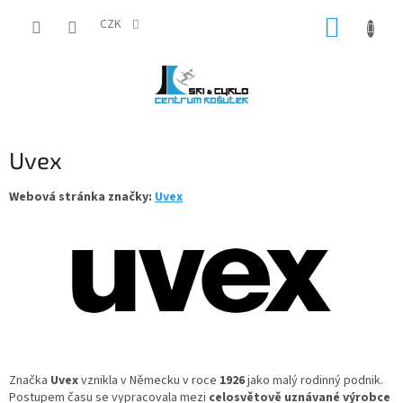
Přejít
NÁKUP
na
CZK
obsah
KOŠÍK
Uvex
Webová stránka značky:
Uvex
Značka
Uvex
vznikla v Německu v roce
1926
jako malý rodinný podnik.
Postupem času se vypracovala mezi
celosvětově uznávané výrobce