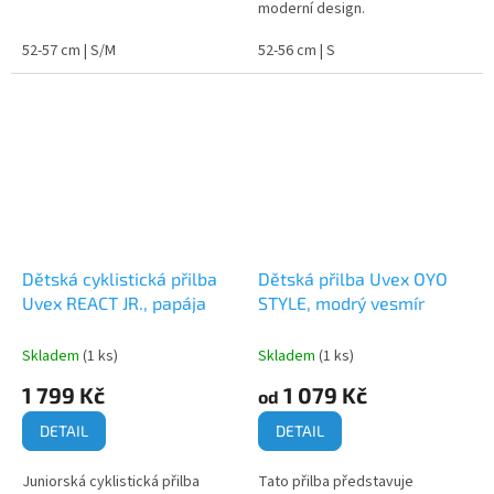
moderní design.
52-57 cm | S/M
52-56 cm | S
Dětská cyklistická přilba
Dětská přilba Uvex OYO
Uvex REACT JR., papája
STYLE, modrý vesmír
Skladem
(1 ks)
Skladem
(1 ks)
1 799 Kč
1 079 Kč
od
DETAIL
DETAIL
Juniorská cyklistická přilba
Tato přilba představuje