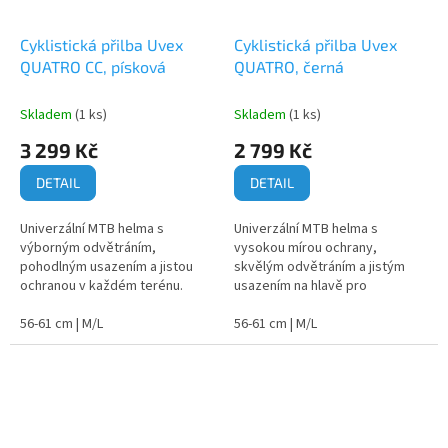
Cyklistická přilba Uvex
Cyklistická přilba Uvex
QUATRO CC, písková
QUATRO, černá
Skladem
(1 ks)
Skladem
(1 ks)
3 299 Kč
2 799 Kč
DETAIL
DETAIL
Univerzální MTB helma s
Univerzální MTB helma s
výborným odvětráním,
vysokou mírou ochrany,
pohodlným usazením a jistou
skvělým odvětráním a jistým
ochranou v každém terénu.
usazením na hlavě pro
pohodlnou jízdu v každém
56-61 cm | M/L
terénu.
56-61 cm | M/L