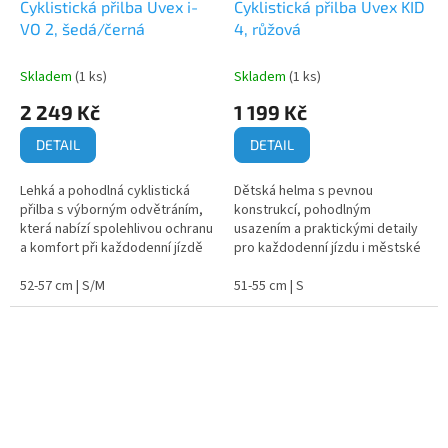
Cyklistická přilba Uvex i-
Cyklistická přilba Uvex KID
VO 2, šedá/černá
4, růžová
Skladem
(1 ks)
Skladem
(1 ks)
2 249 Kč
1 199 Kč
DETAIL
DETAIL
Lehká a pohodlná cyklistická
Dětská helma s pevnou
přilba s výborným odvětráním,
konstrukcí, pohodlným
která nabízí spolehlivou ochranu
usazením a praktickými detaily
a komfort při každodenní jízdě
pro každodenní jízdu i městské
na kole.
dobrodružství.
52-57 cm | S/M
51-55 cm | S