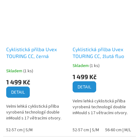
Cyklistická přilba Uvex
Cyklistická přilba Uvex
TOURING CC, černá
TOURING CC, žlutá fluo
Skladem
(1 ks)
Průměrné
Skladem
(1 ks)
hodnocení
1 499 Kč
produktu
1 499 Kč
je
DETAIL
5,0
DETAIL
z
Velmi lehká cyklistická přilba
5
Velmi lehká cyklistická přilba
vyrobená technologií double
hvězdiček.
vyrobená technologií double
inMould s 17 větracími otvory.
inMould s 17 větracími otvory.
52-57 cm | S/M
52-57 cm | S/M
56-60 cm | M/L