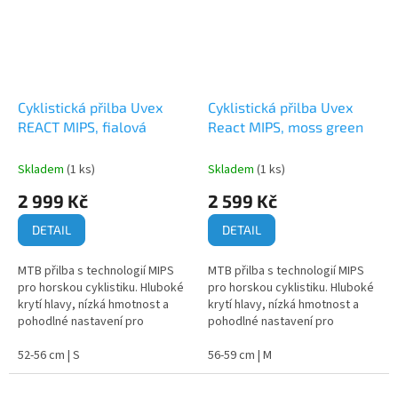
Cyklistická přilba Uvex
Cyklistická přilba Uvex
REACT MIPS, fialová
React MIPS, moss green
Skladem
(1 ks)
Skladem
(1 ks)
2 999 Kč
2 599 Kč
DETAIL
DETAIL
MTB přilba s technologií MIPS
MTB přilba s technologií MIPS
pro horskou cyklistiku. Hluboké
pro horskou cyklistiku. Hluboké
krytí hlavy, nízká hmotnost a
krytí hlavy, nízká hmotnost a
pohodlné nastavení pro
pohodlné nastavení pro
bezpečnou jízdu v terénu.
bezpečnou jízdu v terénu.
52-56 cm | S
56-59 cm | M