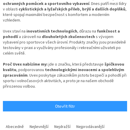
ochranných pomůcek a sportovního vybavení
. Dnes patří mezi lídry
v oblasti
cyklistických a lyžařských přileb, brýlí a dalších doplňků
,
které spojují maximální bezpečnost s komfortem a moderním
vzhledem.
Uvex staví na
inovativních technologiích
, důrazu na
funkčnost a
pohodlí
a zároveň na
dlouholetých zkušenostech
s vývojem
vybavení pro sportovce všech úrovní. Produkty značky jsou pravidelně
testovány v praxi a využívány profesionály i rekreačními uživateli po
celém světě.
Proč Uvex nabízíme my:
jde o značku, která představuje
špičkovou
kvalitu
, podporovanou
technologickými inovacemi a spolehlivým
zpracováním
. Uvex poskytuje zákazníkům jistotu bezpečí a pohodlí při
sportu i volnočasových aktivitách, a proto je na našem obchodě
přirozenou volbou.
Otevřít filtr
Ř
a
Abecedně
Nejlevnější
Nejdražší
Nejprodávanější