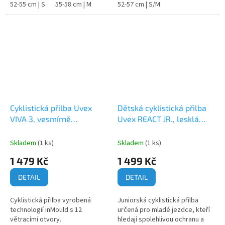
52-55 cm | S
55-58 cm | M
52-57 cm | S/M
Cyklistická přilba Uvex
Dětská cyklistická přilba
VIVA 3, vesmírně
Uvex REACT JR., lesklá
modrá/písková
černá
Skladem
(1 ks)
Skladem
(1 ks)
1 479 Kč
1 499 Kč
DETAIL
DETAIL
Cyklistická přilba vyrobená
Juniorská cyklistická přilba
technologií inMould s 12
určená pro mladé jezdce, kteří
větracími otvory.
hledají spolehlivou ochranu a