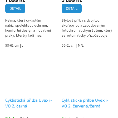
DETAIL
DETAIL
Helma, která cyklistům
Stylová přilba s dvojitou
nabízí spolehlivou ochranu,
skořepinou a zabudovaným
komfortní design a inovativní
fotochromatickým štítem, který
prvky, které ji řadí mezi
se automaticky přizpůsobuje
špičkové produkty v kategorii
okolním světelným podmínkám.
městských cyklistických helem.
59-61 cm | L
56-61 cm | M/L
Cyklistická přilba Uvex i-
Cyklistická přilba Uvex i-
VO 2, černá
VO 2, červená/černá