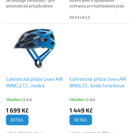
technologií Variomatic® pro
odvětráním a spolehlivou
automatické přizpůsobení
ochranou pro každodenní jízdu.
světelným podmínkám.
50-54 cm | S
Cyklistická přilba Uvex AIR
Cyklistická přilba Uvex AIR
WING 2 CC, modrá
WING CC, šedá/limetková
Skladem
(1 ks)
Skladem
(1 ks)
1 699 Kč
1 449 Kč
DETAIL
DETAIL