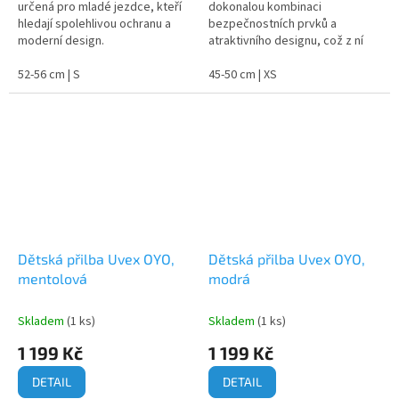
určená pro mladé jezdce, kteří
dokonalou kombinaci
hledají spolehlivou ochranu a
bezpečnostních prvků a
moderní design.
atraktivního designu, což z ní
činí ideální volbu pro malé
52-56 cm | S
cyklisty.
45-50 cm | XS
Dětská přilba Uvex OYO,
Dětská přilba Uvex OYO,
mentolová
modrá
Skladem
(1 ks)
Skladem
(1 ks)
1 199 Kč
1 199 Kč
DETAIL
DETAIL