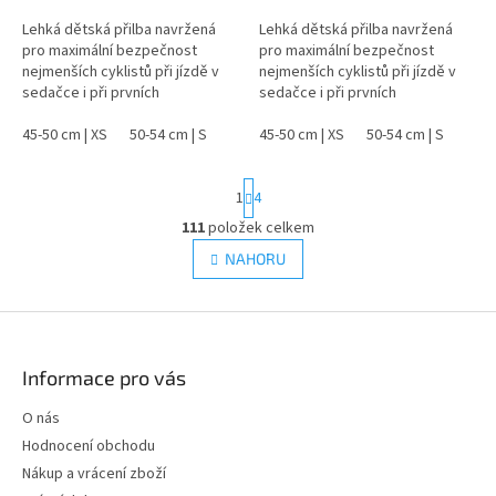
Lehká dětská přilba navržená
Lehká dětská přilba navržená
pro maximální bezpečnost
pro maximální bezpečnost
nejmenších cyklistů při jízdě v
nejmenších cyklistů při jízdě v
sedačce i při prvních
sedačce i při prvních
samostatných pokusech na
samostatných pokusech na
kole.
45-50 cm | XS
50-54 cm | S
kole.
45-50 cm | XS
50-54 cm | S
S
1
4
t
r
111
položek celkem
O
á
v
NAHORU
n
l
k
á
o
v
Z
d
á
a
á
n
c
p
í
Informace pro vás
í
a
p
t
O nás
r
í
Hodnocení obchodu
v
k
Nákup a vrácení zboží
y