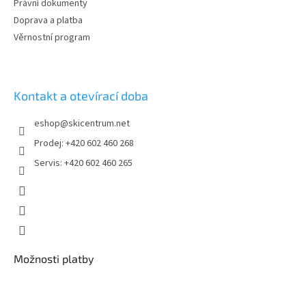
Právní dokumenty
v
Doprava a platba
ý
p
Věrnostní program
i
s
u
Kontakt a otevírací doba
eshop
@
skicentrum.net
Prodej: +420 602 460 268
Servis: +420 602 460 265
Možnosti platby