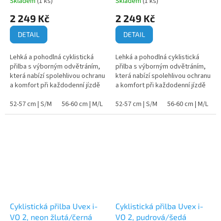
Skladem
(1 ks)
Skladem
(1 ks)
2 249 Kč
2 249 Kč
DETAIL
DETAIL
Lehká a pohodlná cyklistická
Lehká a pohodlná cyklistická
přilba s výborným odvětráním,
přilba s výborným odvětráním,
která nabízí spolehlivou ochranu
která nabízí spolehlivou ochranu
a komfort při každodenní jízdě
a komfort při každodenní jízdě
na kole.
na kole.
52-57 cm | S/M
56-60 cm | M/L
60-64 cm | XL
52-57 cm | S/M
56-60 cm | M/L
Cyklistická přilba Uvex i-
Cyklistická přilba Uvex i-
VO 2, neon žlutá/černá
VO 2, pudrová/šedá