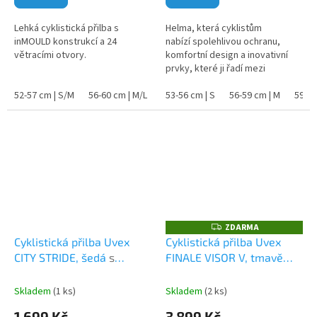
Lehká cyklistická přilba s
Helma, která cyklistům
inMOULD konstrukcí a 24
nabízí spolehlivou ochranu,
větracími otvory.
komfortní design a inovativní
prvky, které ji řadí mezi
špičkové produkty v kategorii
52-57 cm | S/M
56-60 cm | M/L
městských cyklistických helem.
53-56 cm | S
56-59 cm | M
59-61
ZDARMA
Z
D
Cyklistická přilba Uvex
Cyklistická přilba Uvex
A
CITY STRIDE, šedá
s
FINALE VISOR V, tmavě
R
M
integrovanou blikačkou a
modrá
A
reflexními prvky
Skladem
(1 ks)
Skladem
(2 ks)
1 699 Kč
3 899 Kč