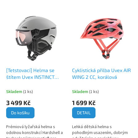
z
e
V
n
ý
í
p
p
i
r
s
o
p
d
r
u
o
k
d
t
[Tetstovací] Helma se
Cyklistická přilba Uvex AIR
u
ů
štítem Uvex INSTINCT
WING 2 CC, korálová
k
VISOR PRO V, M
t
Skladem
(1 ks)
Skladem
(1 ks)
ů
3 499 Kč
1 699 Kč
Do košíku
DETAIL
Prémiová lyžařská helma s
Lehká dětská helma s
odolnou konstrukcí Hardshell a
pohodlným usazením, dobrým