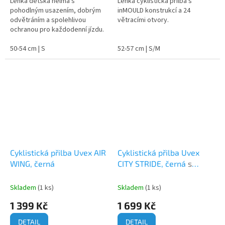
Lehká dětská helma s
Lehká cyklistická přilba s
pohodlným usazením, dobrým
inMOULD konstrukcí a 24
odvětráním a spolehlivou
větracími otvory.
ochranou pro každodenní jízdu.
50-54 cm | S
52-57 cm | S/M
Cyklistická přilba Uvex AIR
Cyklistická přilba Uvex
WING, černá
CITY STRIDE, černá
s
integrovanou blikačkou a
reflexními prvky
Skladem
(1 ks)
Skladem
(1 ks)
1 399 Kč
1 699 Kč
DETAIL
DETAIL