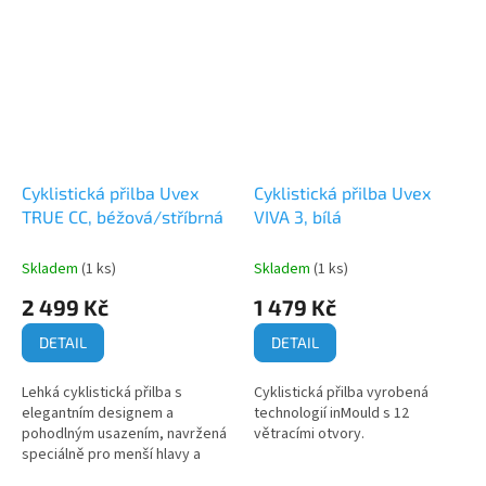
Cyklistická přilba Uvex
Cyklistická přilba Uvex
TRUE CC, béžová/stříbrná
VIVA 3, bílá
Skladem
(1 ks)
Skladem
(1 ks)
2 499 Kč
1 479 Kč
DETAIL
DETAIL
Lehká cyklistická přilba s
Cyklistická přilba vyrobená
elegantním designem a
technologií inMould s 12
pohodlným usazením, navržená
větracími otvory.
speciálně pro menší hlavy a
komfortní nošení i s culíkem.