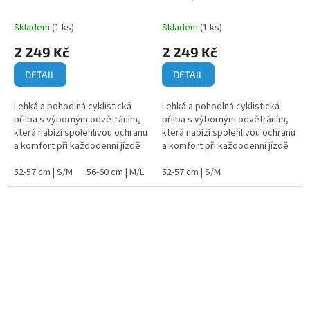
Skladem
(1 ks)
Skladem
(1 ks)
2 249 Kč
2 249 Kč
DETAIL
DETAIL
Lehká a pohodlná cyklistická
Lehká a pohodlná cyklistická
přilba s výborným odvětráním,
přilba s výborným odvětráním,
která nabízí spolehlivou ochranu
která nabízí spolehlivou ochranu
a komfort při každodenní jízdě
a komfort při každodenní jízdě
na kole.
na kole.
52-57 cm | S/M
56-60 cm | M/L
52-57 cm | S/M