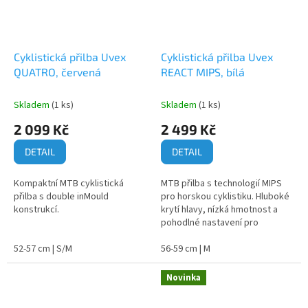
Cyklistická přilba Uvex
Cyklistická přilba Uvex
QUATRO, červená
REACT MIPS, bílá
Skladem
(1 ks)
Skladem
(1 ks)
2 099 Kč
2 499 Kč
DETAIL
DETAIL
Kompaktní MTB cyklistická
MTB přilba s technologií MIPS
přilba s double inMould
pro horskou cyklistiku. Hluboké
konstrukcí.
krytí hlavy, nízká hmotnost a
pohodlné nastavení pro
bezpečnou jízdu v terénu.
52-57 cm | S/M
56-59 cm | M
Novinka