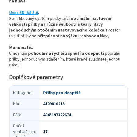
na hlavě
.
Uvex 3D IAS 3.0
.
Sofistikovaný systém poskytující
optimální nastavení
velikosti přilby na různé velikosti a tvary hlavy
jednoduchým otočením nastavovacího kolečka
. Prostor
uvnitř přilby
se přizpůsobí na výšku i v obvodu
hlavy.
Monomatic.
Umožňuje
pohodlné a rychlé zapnutí a odepnutí
popruhu
přilby jednoduchým stlačením, které hravě zvládnete jednou
rukou.
Doplňkové parametry
Kategorie
:
Přilby pro dospělé
Kód
:
4109810215
EAN
:
4043197322674
Počet
ventilačních
:
17