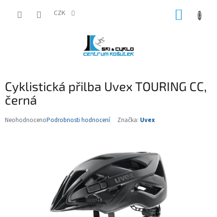
Přejít
NÁKUP
na
CZK
obsah
KOŠÍK
Cyklistická přilba Uvex TOURING CC,
černá
Neohodnoceno
Podrobnosti hodnocení
Značka:
Uvex
Průměrné
hodnocení
produktu
je
0,0
z
5
hvězdiček.