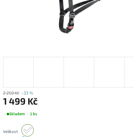
2 250 Kč
–33 %
1 499 Kč
Měrná
Skladem
1 ks
cena:
Velikost