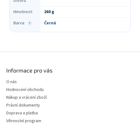
otvorů
Hmotnost
:
260 g
Barva
:
Černá
?
Z
á
p
Informace pro vás
a
t
O nás
í
Hodnocení obchodu
Nákup a vrácení zboží
Právní dokumenty
Doprava a platba
Věrnostní program