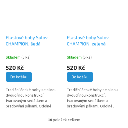
Plastové boby Sulov
Plastové boby Sulov
CHAMPION, šedá
CHAMPION, zelená
Skladem
(5 ks)
Skladem
(5 ks)
520 Kč
520 Kč
Do košíku
Do košíku
Tradiční české boby se silnou
Tradiční české boby se silnou
dvoudílnou konstrukcí,
dvoudílnou konstrukcí,
tvarovaným sedátkem a
tvarovaným sedátkem a
brzdovými pákami. Odolné,
brzdovými pákami. Odolné,
stabilní a oblíbené po celé
stabilní a oblíbené po celé
generace.
generace.
10
položek celkem
O
v