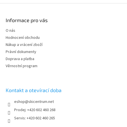
l
Z
á
á
d
p
Informace pro vás
a
a
c
t
O nás
í
í
p
Hodnocení obchodu
r
Nákup a vrácení zboží
v
Právní dokumenty
k
y
Doprava a platba
v
Věrnostní program
ý
p
i
s
Kontakt a otevírací doba
u
eshop
@
skicentrum.net
Prodej: +420 602 460 268
Servis: +420 602 460 265