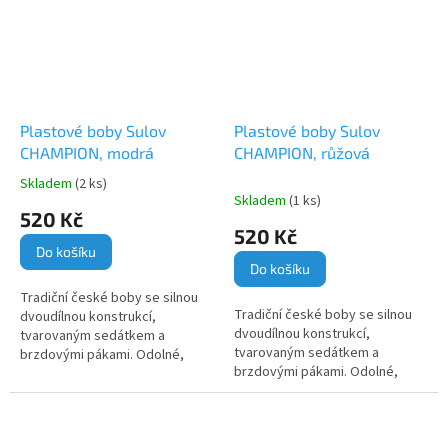
Plastové boby Sulov
Plastové boby Sulov
CHAMPION, modrá
CHAMPION, růžová
Skladem
(2 ks)
Průměrné
Skladem
(1 ks)
hodnocení
520 Kč
produktu
520 Kč
je
Do košíku
5,0
Do košíku
z
Tradiční české boby se silnou
5
Tradiční české boby se silnou
dvoudílnou konstrukcí,
hvězdiček.
dvoudílnou konstrukcí,
tvarovaným sedátkem a
tvarovaným sedátkem a
brzdovými pákami. Odolné,
brzdovými pákami. Odolné,
stabilní a oblíbené po celé
stabilní a oblíbené po celé
generace.
generace.