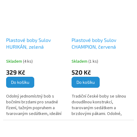
Plastové boby Sulov
Plastové boby Sulov
HURIKÁN, zelená
CHAMPION, červená
Skladem
(4 ks)
Skladem
(1 ks)
329 Kč
520 Kč
Do košíku
Do košíku
Odolný jednomístný bob s
Tradiční české boby se silnou
bočními brzdami pro snadné
dvoudílnou konstrukcí,
řízení, tažným popruhem a
tvarovaným sedátkem a
tvarovaným sedátkem, ideální
brzdovými pákami. Odolné,
pro dětské zimní radovánky.
stabilní a oblíbené po celé
generace.