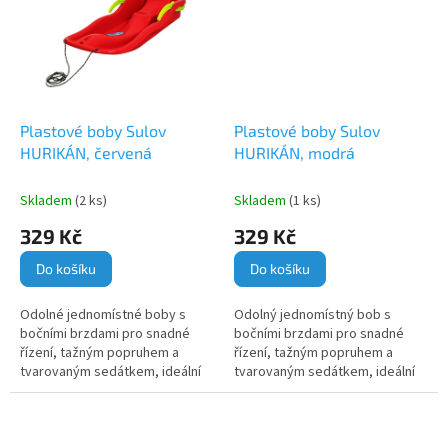
Plastové boby Sulov
Plastové boby Sulov
HURIKÁN, červená
HURIKÁN, modrá
Skladem
(2 ks)
Skladem
(1 ks)
329 Kč
329 Kč
Do košíku
Do košíku
Odolné jednomístné boby s
Odolný jednomístný bob s
bočními brzdami pro snadné
bočními brzdami pro snadné
řízení, tažným popruhem a
řízení, tažným popruhem a
tvarovaným sedátkem, ideální
tvarovaným sedátkem, ideální
pro dětské zimní radovánky.
pro dětské zimní radovánky.