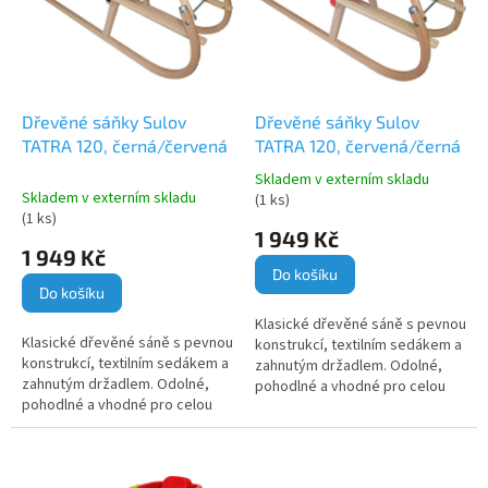
i
r
s
o
p
d
r
u
o
k
d
t
Dřevěné sáňky Sulov
Dřevěné sáňky Sulov
u
ů
TATRA 120, černá/červená
TATRA 120, červená/černá
k
Skladem v externím skladu
t
Průměrné
Skladem v externím skladu
(1 ks)
hodnocení
ů
(1 ks)
produktu
1 949 Kč
1 949 Kč
je
5,0
Do košíku
Do košíku
z
5
Klasické dřevěné sáně s pevnou
hvězdiček.
Klasické dřevěné sáně s pevnou
konstrukcí, textilním sedákem a
konstrukcí, textilním sedákem a
zahnutým držadlem. Odolné,
zahnutým držadlem. Odolné,
pohodlné a vhodné pro celou
pohodlné a vhodné pro celou
rodinu.
rodinu.