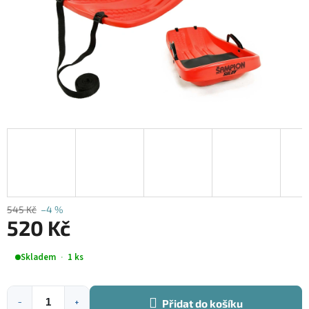
545 Kč
–4 %
520 Kč
Měrná
Skladem
1 ks
cena:
Přidat do košíku
−
+