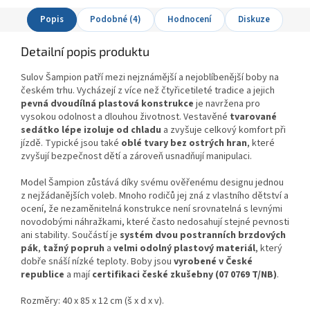
Popis
Podobné (4)
Hodnocení
Diskuze
Detailní popis produktu
Sulov Šampion patří mezi nejznámější a nejoblíbenější boby na
českém trhu. Vycházejí z více než čtyřicetileté tradice a jejich
pevná dvoudílná plastová konstrukce
je navržena pro
vysokou odolnost a dlouhou životnost. Vestavěné
tvarované
sedátko lépe izoluje od chladu
a zvyšuje celkový komfort při
jízdě. Typické jsou také
oblé tvary bez ostrých hran
, které
zvyšují bezpečnost dětí a zároveň usnadňují manipulaci.
Model Šampion zůstává díky svému ověřenému designu jednou
z nejžádanějších voleb. Mnoho rodičů jej zná z vlastního dětství a
ocení, že nezaměnitelná konstrukce není srovnatelná s levnými
novodobými náhražkami, které často nedosahují stejné pevnosti
ani stability. Součástí je
systém dvou postranních brzdových
pák
,
tažný popruh
a
velmi odolný plastový materiál
, který
dobře snáší nízké teploty. Boby jsou
vyrobené v České
republice
a mají
certifikaci české zkušebny (07 0769 T/NB)
.
Rozměry: 40 x 85 x 12 cm (š x d x v).