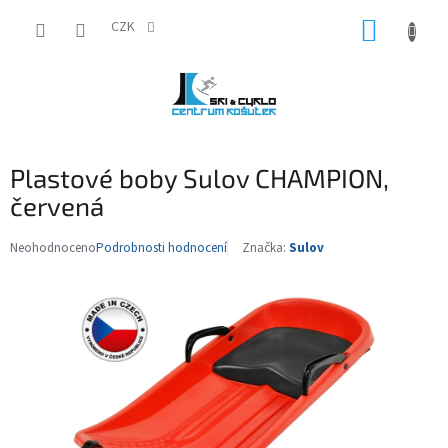
Přejít
NÁKUP
na
CZK
obsah
KOŠÍK
Plastové boby Sulov CHAMPION,
červená
Neohodnoceno
Podrobnosti hodnocení
Značka:
Sulov
Průměrné
hodnocení
produktu
je
0,0
z
5
hvězdiček.