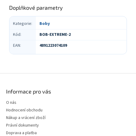
Doplňkové parametry
Kategorie
:
Boby
Kód
:
BOB-EXTREME-2
EAN
:
4891223074109
Z
á
p
Informace pro vás
a
t
O nás
í
Hodnocení obchodu
Nákup a vrácení zboží
Právní dokumenty
Doprava a platba