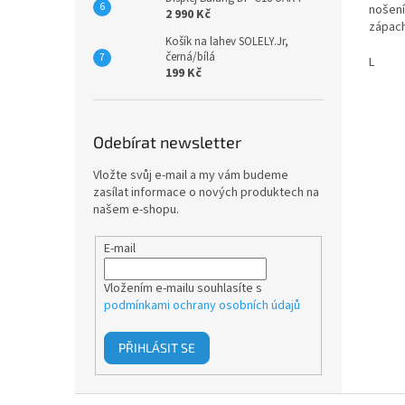
nošení
2 990 Kč
zápach
Košík na lahev SOLELY.Jr,
černá/bílá
L
199 Kč
Odebírat newsletter
Vložte svůj e-mail a my vám budeme
zasílat informace o nových produktech na
našem e-shopu.
E-mail
Vložením e-mailu souhlasíte s
podmínkami ochrany osobních údajů
PŘIHLÁSIT SE
Z