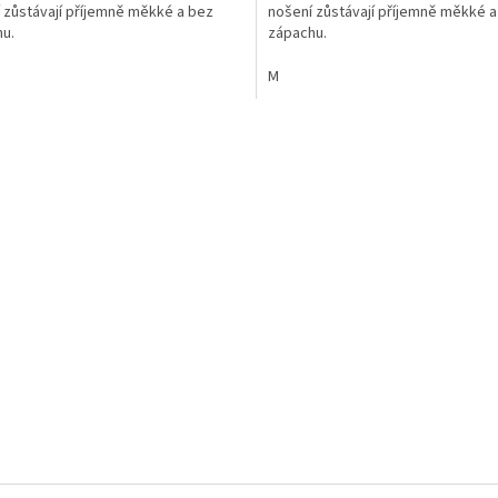
 zůstávají příjemně měkké a bez
nošení zůstávají příjemně měkké a
u.
zápachu.
M
O
v
l
á
d
a
c
í
p
r
v
k
y
v
ý
p
i
s