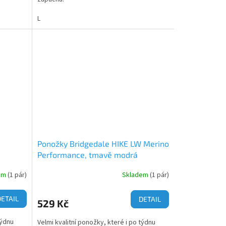
L
Ponožky Bridgedale HIKE LW Merino
Performance, tmavě modrá
em
(1 pár)
Skladem
(1 pár)
DETAIL
DETAIL
529 Kč
týdnu
Velmi kvalitní ponožky, které i po týdnu