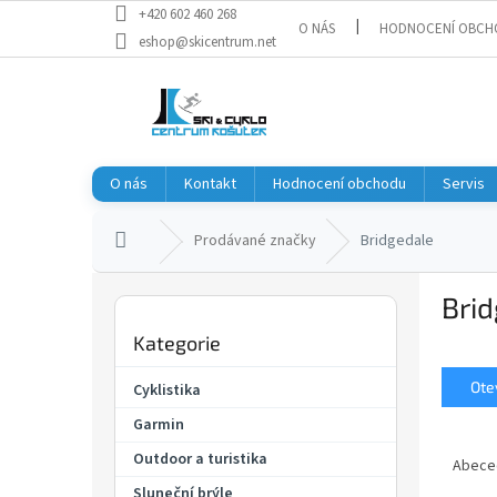
Přejít
+420 602 460 268
O NÁS
HODNOCENÍ OBCH
na
eshop@skicentrum.net
obsah
O nás
Kontakt
Hodnocení obchodu
Servis
Domů
Prodávané značky
Bridgedale
P
Bri
o
Přeskočit
s
Kategorie
kategorie
t
r
Otev
Cyklistika
a
Garmin
n
Ř
n
Outdoor a turistika
a
Abece
í
z
Sluneční brýle