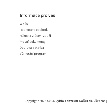
á
p
a
Informace pro vás
t
O nás
í
Hodnocení obchodu
Nákup a vrácení zboží
Právní dokumenty
Doprava a platba
Věrnostní program
Copyright 2026
Ski & Cyklo centrum Košutek
. Všechna 