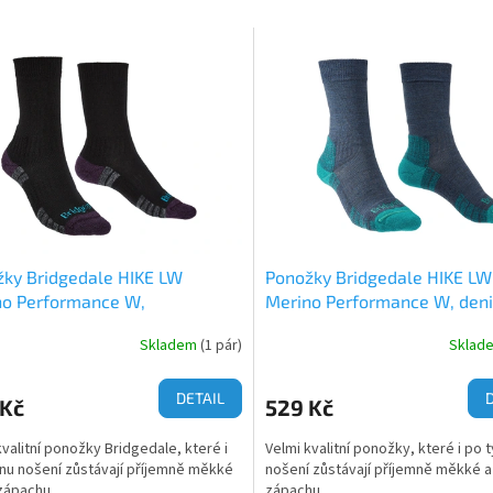
ky Bridgedale HIKE LW
Ponožky Bridgedale HIKE LW
no Performance W,
Merino Performance W, den
/fialová
Skladem
(1 pár)
Sklad
DETAIL
 Kč
529 Kč
kvalitní ponožky Bridgedale, které i
Velmi kvalitní ponožky, které i po 
nu nošení zůstávají příjemně měkké
nošení zůstávají příjemně měkké a
zápachu.
zápachu.