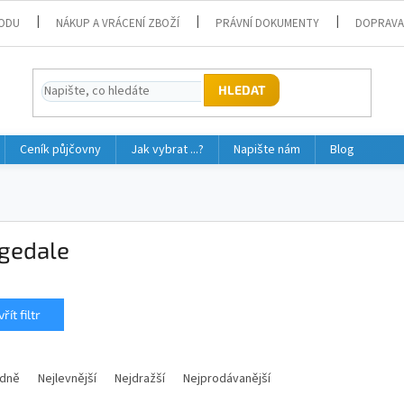
ODU
NÁKUP A VRÁCENÍ ZBOŽÍ
PRÁVNÍ DOKUMENTY
DOPRAVA
HLEDAT
Ceník půjčovny
Jak vybrat ...?
Napište nám
Blog
dgedale
řít filtr
dně
Nejlevnější
Nejdražší
Nejprodávanější