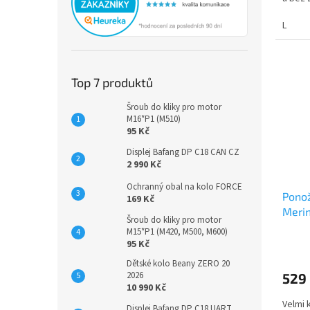
L
Top 7 produktů
Šroub do kliky pro motor
M16*P1 (M510)
95 Kč
Displej Bafang DP C18 CAN CZ
2 990 Kč
Ochranný obal na kolo FORCE
Ponož
169 Kč
Meri
Šroub do kliky pro motor
šeřík
M15*P1 (M420, M500, M600)
95 Kč
Dětské kolo Beany ZERO 20
2026
529
10 990 Kč
Velmi 
Displej Bafang DP C18 UART