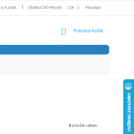
 A PLATBA
VĚRNOSTNÍ PROGRAM
CZK
Přihlášení
NÁKUPNÍ
Prázdný košík
KOŠÍK
6
položek celkem