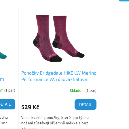
Ponožky Bridgedale HIKE LW Merino
im
Performance W, růžová/fialová
em
(1 pár)
Skladem
(1 pár)
DETAIL
DETAIL
529 Kč
týdnu
Velmi kvalitní ponožky, které i po týdnu
 bez
nošení zůstávají příjemně měkké a bez
zápachu.