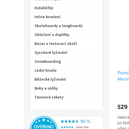
p
e
a
Koloběžky
V
n
n
ý
í
Inline bruslení
e
p
p
Skateboardy a longboardy
l
i
r
Oblečení a doplňky
s
o
p
d
Bazar a testovací zboží
r
u
Sjezdové lyžování
o
k
d
t
Snowboarding
u
ů
Lední brusle
Ponož
k
Meri
t
Běžecké lyžování
černá
ů
Boby a sáňky
Tenisové rakety
529
Velmi 
po týd
a bez 