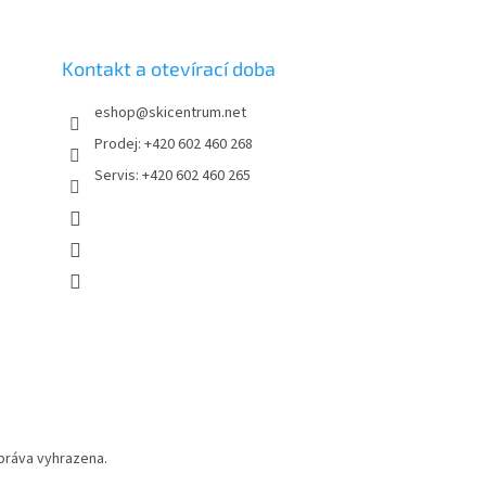
u
Kontakt a otevírací doba
eshop
@
skicentrum.net
Prodej: +420 602 460 268
Servis: +420 602 460 265
práva vyhrazena.