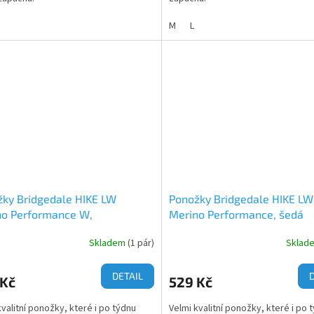
M
L
ky Bridgedale HIKE LW
Ponožky Bridgedale HIKE LW
no Performance W,
Merino Performance, šedá
ová/fialová
Skladem
(1 pár)
Sklad
DETAIL
 Kč
529 Kč
kvalitní ponožky, které i po týdnu
Velmi kvalitní ponožky, které i po 