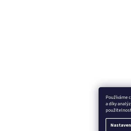
Používáme c
a díky analý
použitelnos
Nastaven