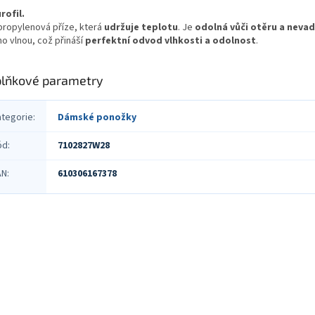
rofil.
propylenová příze, která
udržuje teplotu
. Je
odolná vůči otěru a nevadí
no vlnou, což přináší
perfektní odvod vlhkosti a odolnost
.
lňkové parametry
ategorie
:
Dámské ponožky
ód
:
7102827W28
AN
:
610306167378