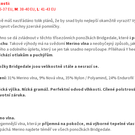
kosti:
35-37 EU,
M
: 38-40 EU,
L
: 41-43 EU
vě máš nastřádáno tolik plánů, že by snad bylo nejlepší okamžitě vyrazit? V
objevit všechny jizerské pomníčky.
hno se dá zvládnout v těchto třísezónních ponožkách Bridgedale, které
i p
achu
. Takové výhody má na svědomí
Merino vlna
a neobyčejný způsob, ja
ého a odolného úpletu, který se jen tak snadno neprošoupe. Přiléhavá Y he
chází otlakům a puchýřům
.
žky Bridgedale jsou velikostně stále a nesrazí se.
ení:
31% Merino vlna, 9% Nová vlna, 35% Nylon / Polyamind, 24% Endurofil 
ická výška. Nízká gramáž. Perfektní odvod vlhkosti. Cílené polstrov
votní záruka.
no vlna.
jjemnější vlna, která je
příjemná na pokožce, má výborné tepelné vlas
páchá. Merino najdete téměř ve všech ponožkách Bridgedale.