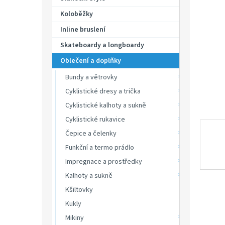
p
hvězdič
a
Koloběžky
n
Inline bruslení
e
Skateboardy a longboardy
l
Oblečení a doplňky
Bundy a větrovky
Cyklistické dresy a trička
Cyklistické kalhoty a sukně
Cyklistické rukavice
Čepice a čelenky
Funkční a termo prádlo
Impregnace a prostředky
Kalhoty a sukně
Kšiltovky
Kukly
Mikiny