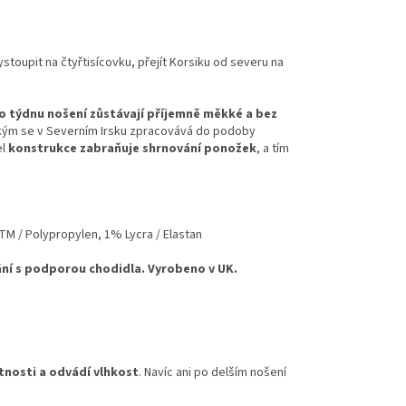
ystoupit na čtyřtisícovku, přejít Korsiku od severu na
o týdnu nošení zůstávají příjemně měkké a bez
kým se v Severním Irsku zpracovává do podoby
el
konstrukce zabraňuje shrnování ponožek
, a tím
TM / Polypropylen, 1% Lycra / Elastan
ání s podporou chodidla. Vyrobeno v UK.
tnosti a odvádí vlhkost
. Navíc ani po delším nošení