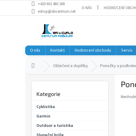
Přejít
+420 602 460 268
O NÁS
HODNOCENÍ OBCH
na
eshop@skicentrum.net
obsah
O nás
Kontakt
Hodnocení obchodu
Servis
Domů
Oblečení a doplňky
Ponožky a podkole
P
Pon
o
Přeskočit
s
Kategorie
kategorie
t
Neohod
Průměr
r
hodnoce
Cyklistika
a
produkt
Garmin
je
n
0,0
n
Outdoor a turistika
z
í
5
Sluneční brýle