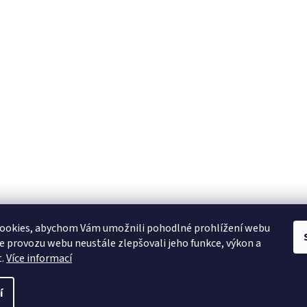
ookies, abychom Vám umožnili pohodlné prohlížení webu
ze provozu webu neustále zlepšovali jeho funkce, výkon a
t.
Více informací
í