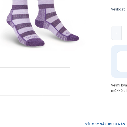
ek.
Velikost
−
Velmi kva
měkké a 
VÝHODY NÁKUPU U NÁS