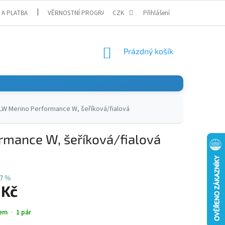
 A PLATBA
VĚRNOSTNÍ PROGRAM
CZK
Přihlášení
NÁKUPNÍ
Prázdný košík
KOŠÍK
LW Merino Performance W, šeříková/fialová
rmance W, šeříková/fialová
7 %
 Kč
em
1 pár