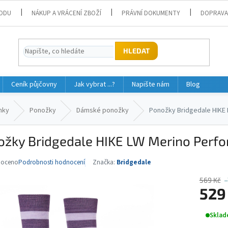
ODU
NÁKUP A VRÁCENÍ ZBOŽÍ
PRÁVNÍ DOKUMENTY
DOPRAVA
HLEDAT
Ceník půjčovny
Jak vybrat ...?
Napište nám
Blog
nky
Ponožky
Dámské ponožky
Ponožky Bridgedale HIKE 
ožky Bridgedale HIKE LW Merino Perfo
noceno
Podrobnosti hodnocení
Značka:
Bridgedale
né
ní
569 Kč
–
u
529
Měrná
Sklad
cena: