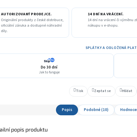
AUTORIZOVANÝ PRODEJCE.
14 DNÍ NA VRÁCENÍ.
Originální produkty z české distribuce,
14 dní na vrácení či výměnu z
oficiální záruka a dostupné náhradní
nákupu v e-shopu.
díly.
SPLÁTKY A ODLOŽENÁ PLA
Do 30 dní
Jak to funguje
Tisk
Zeptat se
Hlídat
Popis
Podobné (10)
Hodnoce
ailní popis produktu