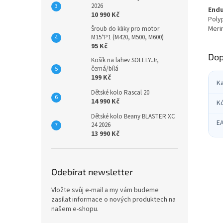
2026
Endu
10 990 Kč
Poly
Meri
Šroub do kliky pro motor
M15*P1 (M420, M500, M600)
95 Kč
Dop
Košík na lahev SOLELY.Jr,
černá/bílá
199 Kč
K
Dětské kolo Rascal 20
14 990 Kč
K
Dětské kolo Beany BLASTER XC
E
24 2026
13 990 Kč
Odebírat newsletter
Vložte svůj e-mail a my vám budeme
zasílat informace o nových produktech na
našem e-shopu.