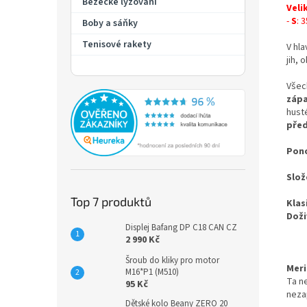
Běžecké lyžování
Veli
-
S
: 
Boby a sáňky
Tenisové rakety
V hla
jih, 
Všec
záp
hust
před
Pono
Slož
Top 7 produktů
Klas
Doži
Displej Bafang DP C18 CAN CZ
2 990 Kč
Šroub do kliky pro motor
Meri
M16*P1 (M510)
Ta ne
95 Kč
neza
Dětské kolo Beany ZERO 20