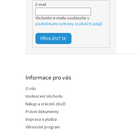
E-mail
Vložením e-mailu souhlasíte s
podmínkami ochrany osobních údajů
PŘIHLÁSIT SE
Z
á
p
a
Informace pro vás
t
O nás
í
Hodnocení obchodu
Nákup a vrácení zboží
Právní dokumenty
Doprava a platba
Věrnostní program