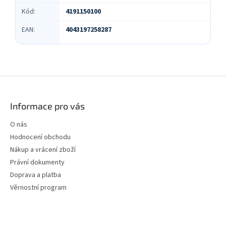
Kód
:
4191150100
EAN
:
4043197258287
Z
á
p
Informace pro vás
a
t
O nás
í
Hodnocení obchodu
Nákup a vrácení zboží
Právní dokumenty
Doprava a platba
Věrnostní program