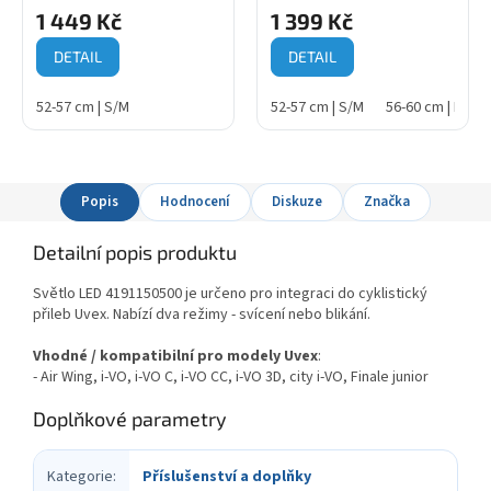
šedá/limetková
1 449 Kč
1 399 Kč
DETAIL
DETAIL
52-57 cm | S/M
52-57 cm | S/M
56-60 cm | M/L
Popis
Hodnocení
Diskuze
Značka
Detailní popis produktu
Světlo LED 4191150500 je určeno pro integraci do cyklistický
přileb Uvex. Nabízí dva režimy - svícení nebo blikání.
Vhodné / kompatibilní pro modely Uvex
:
- Air Wing, i-VO, i-VO C, i-VO CC, i-VO 3D, city i-VO, Finale junior
Doplňkové parametry
Kategorie
:
Příslušenství a doplňky