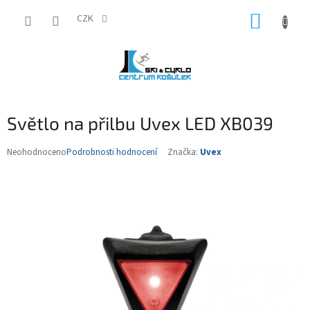
Přejít
NÁKUP
na
CZK
obsah
KOŠÍK
Světlo na přilbu Uvex LED XB039
Neohodnoceno
Podrobnosti hodnocení
Značka:
Uvex
Průměrné
hodnocení
produktu
je
0,0
z
5
hvězdiček.