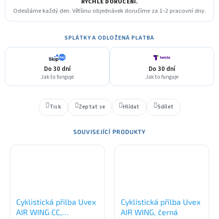
RYCHLÉ DORUČENÍ.
Odesíláme každý den. Většinu objednávek doručíme za 1–2 pracovní dny.
SPLÁTKY A ODLOŽENÁ PLATBA
Do 30 dní
Do 30 dní
Jak to funguje
Jak to funguje
Tisk
Zeptat se
Hlídat
Sdílet
SOUVISEJÍCÍ PRODUKTY
Cyklistická přilba Uvex
Cyklistická přilba Uvex
AIR WING CC,
AIR WING, černá