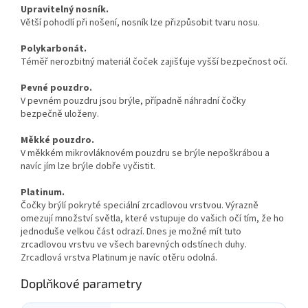
Upravitelný nosník.
Větší pohodlí při nošení, nosník lze přizpůsobit tvaru nosu.
Polykarbonát.
Téměř nerozbitný materiál čoček zajišťuje vyšší bezpečnost očí.
Pevné pouzdro.
V pevném pouzdru jsou brýle, případně náhradní čočky
bezpečně uloženy.
Měkké pouzdro.
V měkkém mikrovláknovém pouzdru se brýle nepoškrábou a
navíc jím lze brýle dobře vyčistit.
Platinum.
Čočky brýlí pokryté speciální zrcadlovou vrstvou. Výrazně
omezují množství světla, které vstupuje do vašich očí tím, že ho
jednoduše velkou část odrazí. Dnes je možné mít tuto
zrcadlovou vrstvu ve všech barevných odstínech duhy.
Zrcadlová vrstva Platinum je navíc otěru odolná.
Doplňkové parametry