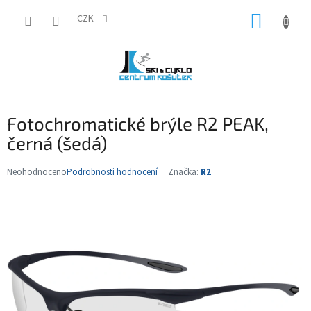
Přejít
NÁKUP
na
CZK
obsah
KOŠÍK
Fotochromatické brýle R2 PEAK,
černá (šedá)
Neohodnoceno
Podrobnosti hodnocení
Značka:
R2
Průměrné
hodnocení
produktu
je
0,0
z
5
hvězdiček.