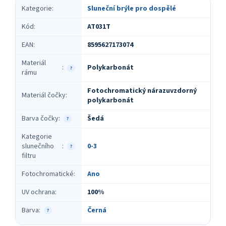
Kategorie
:
Sluneční brýle pro dospělé
Kód
:
AT031T
EAN
:
8595627173074
Materiál
Polykarbonát
:
?
rámu
Fotochromatický nárazuvzdorný
Materiál čočky
:
polykarbonát
Barva čočky
:
Šedá
?
Kategorie
slunečního
:
0-3
?
filtru
Fotochromatické
:
Ano
UV ochrana
:
100%
Barva
:
Černá
?