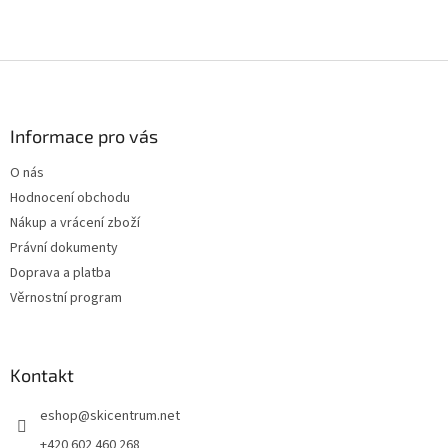
Z
á
p
a
Informace pro vás
t
O nás
í
Hodnocení obchodu
Nákup a vrácení zboží
Právní dokumenty
Doprava a platba
Věrnostní program
Kontakt
eshop
@
skicentrum.net
+420 602 460 268