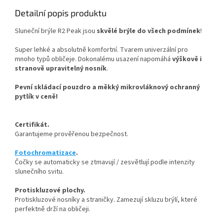
Detailní popis produktu
Sluneční brýle R2 Peak jsou
skvělé brýle do všech podmínek
!
Super lehké a absolutně komfortní. Tvarem univerzální pro
mnoho typů obličeje. Dokonalému usazení napomáhá
výškově i
stranově upravitelný nosník
.
Pevní skládací pouzdro a měkký mikrovláknový ochranný
pytlík v ceně!
Certifikát.
Garantujeme prověřenou bezpečnost.
Fotochromatizace
.
Čočky se automaticky se ztmavují / zesvětlují podle intenzity
slunečního svitu.
Protiskluzové plochy.
Protiskluzové nosníky a straničky. Zamezují skluzu brýlí, které
perfektně drží na obličeji.