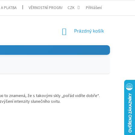
 A PLATBA
VĚRNOSTNÍ PROGRAM
CZK
Přihlášení
NÁKUPNÍ
Prázdný košík
KOŠÍK
axi to znamená, že s takovými skly „pořád vidíte dobře“.
výšení intenzity slunečního svitu.