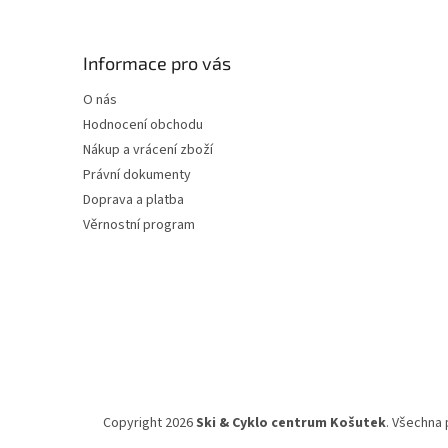
á
p
a
Informace pro vás
t
O nás
í
Hodnocení obchodu
Nákup a vrácení zboží
Právní dokumenty
Doprava a platba
Věrnostní program
Copyright 2026
Ski & Cyklo centrum Košutek
. Všechna 