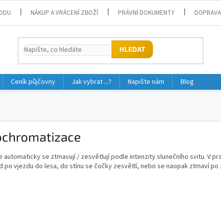
ODU
NÁKUP A VRÁCENÍ ZBOŽÍ
PRÁVNÍ DOKUMENTY
DOPRAVA
HLEDAT
Ceník půjčovny
Jak vybrat ...?
Napište nám
Blog
ochromatizace
 automaticky se ztmavují / zesvětlují podle intenzity slunečního svitu. V pr
d po vjezdu do lesa, do stínu se čočky zesvětlí, nebo se naopak ztmaví po z