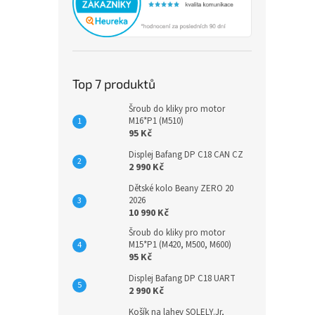
Top 7 produktů
Šroub do kliky pro motor
M16*P1 (M510)
95 Kč
Displej Bafang DP C18 CAN CZ
2 990 Kč
Dětské kolo Beany ZERO 20
2026
10 990 Kč
Šroub do kliky pro motor
M15*P1 (M420, M500, M600)
95 Kč
Displej Bafang DP C18 UART
2 990 Kč
Košík na lahev SOLELY.Jr,