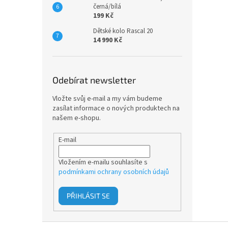
černá/bílá
199 Kč
Dětské kolo Rascal 20
14 990 Kč
Odebírat newsletter
Vložte svůj e-mail a my vám budeme
zasílat informace o nových produktech na
našem e-shopu.
E-mail
Vložením e-mailu souhlasíte s
podmínkami ochrany osobních údajů
PŘIHLÁSIT SE
Z