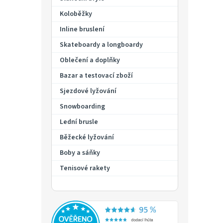
p
a
Koloběžky
n
Inline bruslení
e
Skateboardy a longboardy
l
Oblečení a doplňky
Bazar a testovací zboží
Sjezdové lyžování
Snowboarding
Lední brusle
Běžecké lyžování
Boby a sáňky
Tenisové rakety