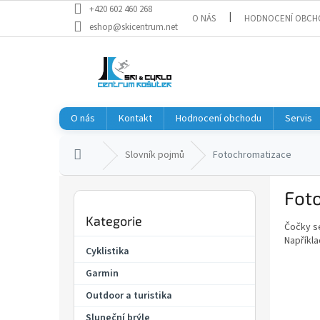
Přejít
+420 602 460 268
O NÁS
HODNOCENÍ OBCH
na
eshop@skicentrum.net
obsah
O nás
Kontakt
Hodnocení obchodu
Servis
Domů
Slovník pojmů
Fotochromatizace
P
Fot
o
Přeskočit
s
Kategorie
kategorie
Čočky se
t
Napříkla
r
Cyklistika
a
Garmin
n
n
Outdoor a turistika
í
Sluneční brýle