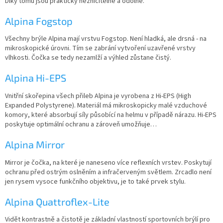
Díky tomu jsou prakticky nezničitelné a odolné.
Alpina Fogstop
Všechny brýle Alpina mají vrstvu Fogstop. Není hladká, ale drsná - na
mikroskopické úrovni. Tím se zabrání vytvoření uzavřené vrstvy
vlhkosti. Čočka se tedy nezamlží a výhled zůstane čistý.
Alpina Hi-EPS
Vnitřní skořepina všech přileb Alpina je vyrobena z Hi-EPS (High
Expanded Polystyrene). Materiál má mikroskopicky malé vzduchové
komory, které absorbují síly působící na helmu v případě nárazu. Hi-EPS
poskytuje optimální ochranu a zároveň umožňuje…
Alpina Mirror
Mirror je čočka, na které je naneseno více reflexních vrstev. Poskytují
ochranu před ostrým oslněním a infračerveným světlem. Zrcadlo není
jen rysem vysoce funkčního objektivu, je to také prvek stylu.
Alpina Quattroflex-Lite
Vidět kontrastně a čistotě je základní vlastností sportovních brýlí pro