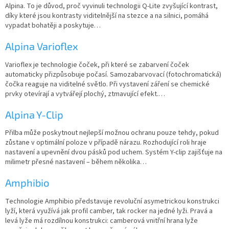
Alpina. To je důvod, proč vyvinuli technologii Q-Lite zvyšující kontrast,
díky které jsou kontrasty viditelnější na stezce a na silnici, pomáhá
vypadat bohatěji a poskytuje…
Alpina Varioflex
Varioflex je technologie čoček, při které se zabarvení čoček
automaticky přizpůsobuje počasí. Samozabarvovací (fotochromatická)
čočka reaguje na viditelné světlo. Při vystavení záření se chemické
prvky otevírají a vytvářejí plochý, ztmavující efekt.…
Alpina Y-Clip
Přilba může poskytnout nejlepší možnou ochranu pouze tehdy, pokud
zůstane v optimální poloze v případě nárazu. Rozhodující roli hraje
nastavení a upevnění dvou pásků pod uchem. Systém Y-clip zajišťuje na
milimetr přesné nastavení – během několika…
Amphibio
Technologie Amphibio představuje revoluční asymetrickou konstrukci
lyží, která využívá jak profil camber, tak rocker na jedné lyži. Pravá a
levá lyže má rozdílnou konstrukci: camberová vnitřní hrana lyže