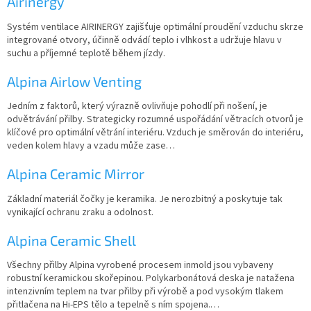
Airinergy
n
í
Systém ventilace AIRINERGY zajišťuje optimální proudění vzduchu skrze
k
integrované otvory, účinně odvádí teplo i vlhkost a udržuje hlavu v
o
suchu a příjemné teplotě během jízdy.
v
Alpina Airlow Venting
ý
c
Jedním z faktorů, který výrazně ovlivňuje pohodlí při nošení, je
h
odvětrávání přilby. Strategicky rozumné uspořádání větracích otvorů je
p
klíčové pro optimální větrání interiéru. Vzduch je směrován do interiéru,
o
veden kolem hlavy a vzadu může zase…
j
m
Alpina Ceramic Mirror
ů
Základní materiál čočky je keramika. Je nerozbitný a poskytuje tak
vynikající ochranu zraku a odolnost.
Alpina Ceramic Shell
Všechny přilby Alpina vyrobené procesem inmold jsou vybaveny
robustní keramickou skořepinou. Polykarbonátová deska je natažena
intenzivním teplem na tvar přilby při výrobě a pod vysokým tlakem
přitlačena na Hi-EPS tělo a tepelně s ním spojena.…