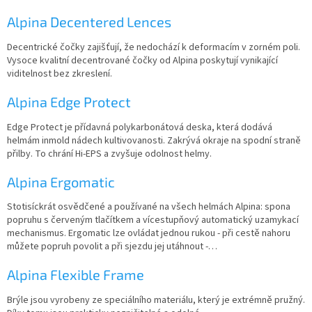
Alpina Decentered Lences
Decentrické čočky zajišťují, že nedochází k deformacím v zorném poli.
Vysoce kvalitní decentrované čočky od Alpina poskytují vynikající
viditelnost bez zkreslení.
Alpina Edge Protect
Edge Protect je přídavná polykarbonátová deska, která dodává
helmám inmold nádech kultivovanosti. Zakrývá okraje na spodní straně
přilby. To chrání Hi-EPS a zvyšuje odolnost helmy.
Alpina Ergomatic
Stotisíckrát osvědčené a používané na všech helmách Alpina: spona
popruhu s červeným tlačítkem a vícestupňový automatický uzamykací
mechanismus. Ergomatic lze ovládat jednou rukou - při cestě nahoru
můžete popruh povolit a při sjezdu jej utáhnout -…
Alpina Flexible Frame
Brýle jsou vyrobeny ze speciálního materiálu, který je extrémně pružný.