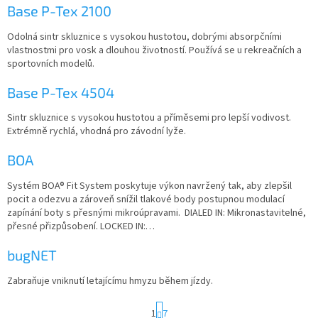
Base P-Tex 2100
Odolná sintr skluznice s vysokou hustotou, dobrými absorpčními
vlastnostmi pro vosk a dlouhou životností. Používá se u rekreačních a
sportovních modelů.
Base P-Tex 4504
Sintr skluznice s vysokou hustotou a příměsemi pro lepší vodivost.
Extrémně rychlá, vhodná pro závodní lyže.
BOA
Systém BOA® Fit System poskytuje výkon navržený tak, aby zlepšil
pocit a odezvu a zároveň snížil tlakové body postupnou modulací
zapínání boty s přesnými mikroúpravami. DIALED IN: Mikronastavitelné,
přesné přizpůsobení. LOCKED IN:…
bugNET
Zabraňuje vniknutí letajícímu hmyzu během jízdy.
S
1
7