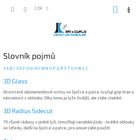
Přejít
NÁKUP
na
CZK
obsah
KOŠÍK
Slovník pojmů
3
A
B
C
D
E
F
G
H
I
K
L
M
N
O
P
Q
R
S
T
U
V
W
X
Z
V
3D Glass
ý
Vícevrstvé sklolaminátové vrstvy ve špičce a patce zvyšují grip hran a
p
návratnost v oblouku. Díky tomu je lyže živější, ale stále stabilní.
i
s
3D Radius Sidecut
s
l
Tři různé rádiusy v jedné lyži. Umožňují variabilní jízdu – krátké oblouky
o
ve středu, delší na špičce a patce, pro univerzální použití.
v