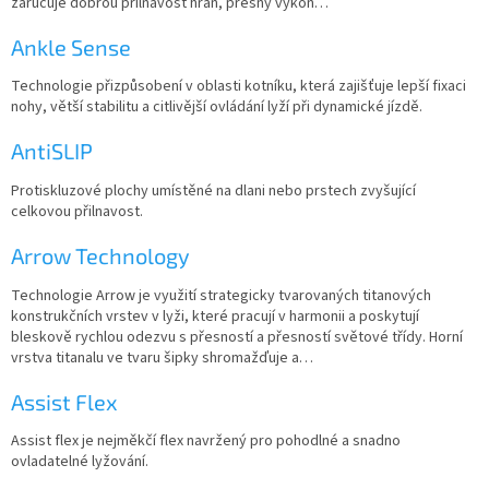
zaručuje dobrou přilnavost hran, přesný výkon…
Ankle Sense
Technologie přizpůsobení v oblasti kotníku, která zajišťuje lepší fixaci
nohy, větší stabilitu a citlivější ovládání lyží při dynamické jízdě.
AntiSLIP
Protiskluzové plochy umístěné na dlani nebo prstech zvyšující
celkovou přilnavost.
Arrow Technology
Technologie Arrow je využití strategicky tvarovaných titanových
konstrukčních vrstev v lyži, které pracují v harmonii a poskytují
bleskově rychlou odezvu s přesností a přesností světové třídy. Horní
vrstva titanalu ve tvaru šipky shromažďuje a…
Assist Flex
Assist flex je nejměkčí flex navržený pro pohodlné a snadno
ovladatelné lyžování.