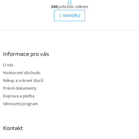
t
r
160
položek celkem
O
á
v
NAHORU
n
l
k
á
o
v
Z
d
á
a
á
n
c
p
í
í
a
Informace pro vás
p
t
r
O nás
í
v
Hodnocení obchodu
k
y
Nákup a vrácení zboží
v
Právní dokumenty
ý
Doprava a platba
p
i
Věrnostní program
s
u
Kontakt