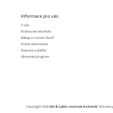
á
p
a
Informace pro vás
t
O nás
í
Hodnocení obchodu
Nákup a vrácení zboží
Právní dokumenty
Doprava a platba
Věrnostní program
Copyright 2026
Ski & Cyklo centrum Košutek
. Všechna 