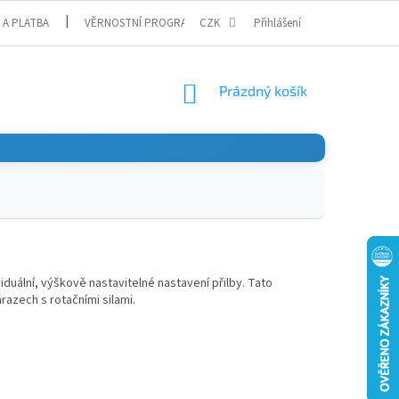
 A PLATBA
VĚRNOSTNÍ PROGRAM
CZK
Přihlášení
NÁKUPNÍ
Prázdný košík
KOŠÍK
viduální, výškově nastavitelné nastavení přilby. Tato
azech s rotačními silami.