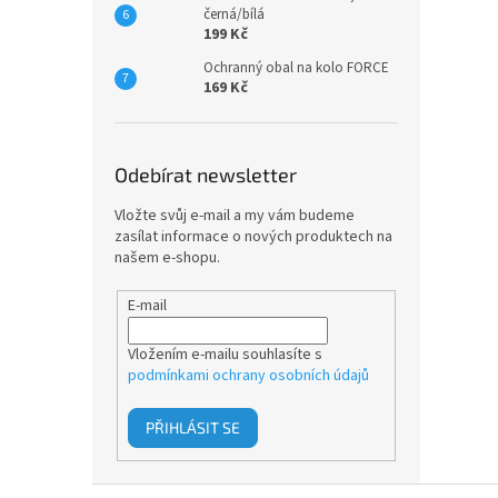
černá/bílá
199 Kč
Ochranný obal na kolo FORCE
169 Kč
Odebírat newsletter
Vložte svůj e-mail a my vám budeme
zasílat informace o nových produktech na
našem e-shopu.
E-mail
Vložením e-mailu souhlasíte s
podmínkami ochrany osobních údajů
PŘIHLÁSIT SE
Z