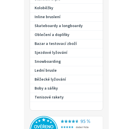
p
a
Koloběžky
n
Inline bruslení
e
Skateboardy a longboardy
l
Oblečení a doplňky
Bazar a testovací zboží
Sjezdové lyžování
Snowboarding
Lední brusle
Běžecké lyžování
Boby a sáňky
Tenisové rakety