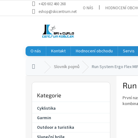
Přejít
+420 602 460 268
O NÁS
HODNOCENÍ OBCH
na
eshop@skicentrum.net
obsah
O nás
Kontakt
Hodnocení obchodu
Servis
Domů
Slovník pojmů
Run System Ergo Flex MI
P
Run
o
Přeskočit
s
Kategorie
kategorie
První n
t
kombinac
r
Cyklistika
a
Garmin
n
n
Outdoor a turistika
í
Sluneční brýle