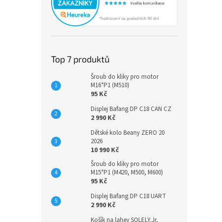
Top 7 produktů
Šroub do kliky pro motor
M16*P1 (M510)
95 Kč
Displej Bafang DP C18 CAN CZ
2 990 Kč
Dětské kolo Beany ZERO 20
2026
10 990 Kč
Šroub do kliky pro motor
M15*P1 (M420, M500, M600)
95 Kč
Displej Bafang DP C18 UART
2 990 Kč
Košík na lahev SOLELY.Jr,