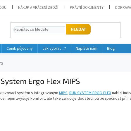
ODU
NÁKUP A VRÁCENÍ ZBOŽÍ
PRÁVNÍ DOKUMENTY
DOPRAVA
HLEDAT
Ceník půjčovny
Jak vybrat ...?
Napište nám
Blog
PS
 System Ergo Flex MIPS
astavovací systém s integrovaným
MIPS
.
RUN SYSTEM ERGO FLEX
nabízí indi
e nejen zvyšuje komfort, ale také zaručuje dodatečnou bezpečnost při nár