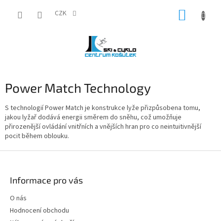
Přejít
NÁKUP
na
CZK
obsah
KOŠÍK
Power Match Technology
S technologií Power Match je konstrukce lyže přizpůsobena tomu,
jakou lyžař dodává energii směrem do sněhu, což umožňuje
přirozenější ovládání vnitřních a vnějších hran pro co neintuitivnější
pocit během oblouku.
Z
á
p
Informace pro vás
a
t
O nás
í
Hodnocení obchodu