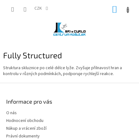
Přejít
NÁKUP
na
CZK
obsah
KOŠÍK
Fully Structured
S
truktura skluznice po celé délce lyže. Zvyšuje přilnavost hran a
kontrolu v různých podmínkách, podporuje rychlejší reakce.
Z
á
p
Informace pro vás
a
t
O nás
í
Hodnocení obchodu
Nákup a vrácení zboží
Právní dokumenty