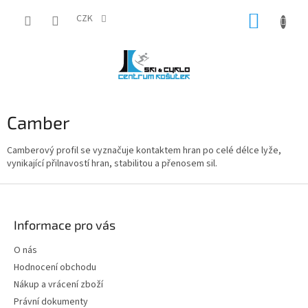
Přejít
NÁKUP
na
CZK
obsah
KOŠÍK
Camber
Camberový profil se vyznačuje kontaktem hran po celé délce lyže,
vynikající přilnavostí hran, stabilitou a přenosem sil.
Z
á
p
Informace pro vás
a
t
O nás
í
Hodnocení obchodu
Nákup a vrácení zboží
Právní dokumenty