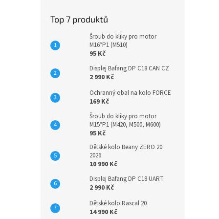
Top 7 produktů
Šroub do kliky pro motor
M16*P1 (M510)
95 Kč
Displej Bafang DP C18 CAN CZ
2 990 Kč
Ochranný obal na kolo FORCE
169 Kč
Šroub do kliky pro motor
M15*P1 (M420, M500, M600)
95 Kč
Dětské kolo Beany ZERO 20
2026
10 990 Kč
Displej Bafang DP C18 UART
2 990 Kč
Dětské kolo Rascal 20
14 990 Kč