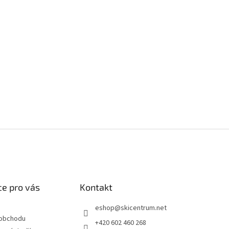
e pro vás
Kontakt
eshop
@
skicentrum.net
 obchodu
+420 602 460 268