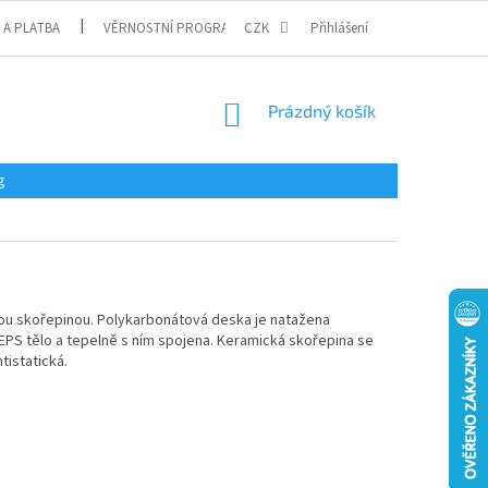
 A PLATBA
VĚRNOSTNÍ PROGRAM
CZK
Přihlášení
NÁKUPNÍ
Prázdný košík
KOŠÍK
g
ou skořepinou. Polykarbonátová deska je natažena
-EPS tělo a tepelně s ním spojena. Keramická skořepina se
tistatická.