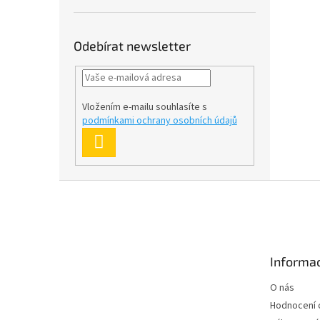
Odebírat newsletter
Vložením e-mailu souhlasíte s
podmínkami ochrany osobních údajů
PŘIHLÁSIT
SE
Z
á
p
a
t
Informac
í
O nás
Hodnocení