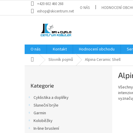
Přejít
+420 602 460 268
O NÁS
HODNOCENÍ OBCH
na
eshop@skicentrum.net
obsah
O nás
Kontakt
Hodnocení obchodu
Ser
Domů
Slovník pojmů
Alpina Ceramic Shell
P
Alpi
o
Přeskočit
s
Kategorie
kategorie
Všechny
t
intenziv
r
Cyklistika a doplňky
vyznačuj
a
Sluneční brýle
n
Garmin
n
í
Koloběžky
p
In-line bruslení