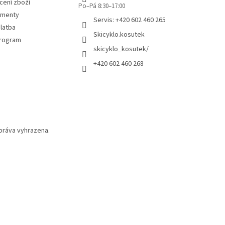
cení zboží
Po–Pá 8:30–17:00
umenty
Servis: +420 602 460 265
latba
Skicyklo.kosutek
program
skicyklo_kosutek/
+420 602 460 268
práva vyhrazena.