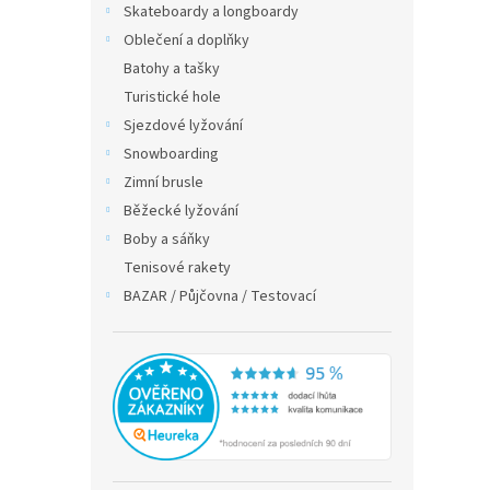
a
Skateboardy a longboardy
n
Oblečení a doplňky
e
Batohy a tašky
l
Turistické hole
Sjezdové lyžování
Snowboarding
Zimní brusle
Běžecké lyžování
Boby a sáňky
Tenisové rakety
BAZAR / Půjčovna / Testovací