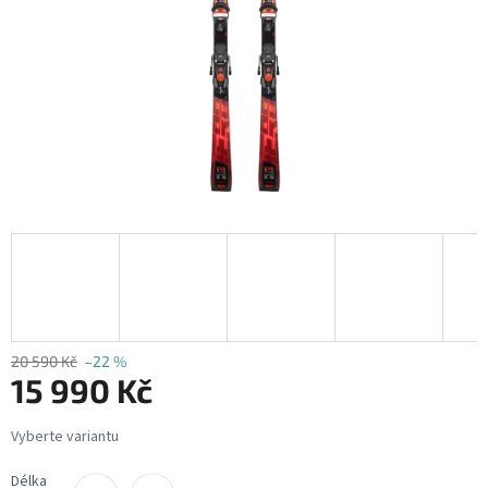
20 590 Kč
–22 %
15 990 Kč
Měrná
cena:
Délka