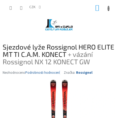
Přejít
NÁKUP
na
CZK
obsah
KOŠÍK
Sjezdové lyže Rossignol HERO ELITE
MT TI C.A.M. KONECT
+ vázání
Rossignol NX 12 KONECT GW
Neohodnoceno
Podrobnosti hodnocení
Značka:
Rossignol
Průměrné
hodnocení
produktu
je
0,0
z
5
hvězdiček.