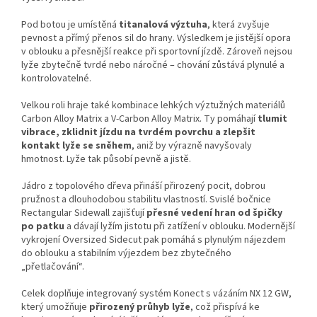
Pod botou je umístěná
titanalová výztuha
, která zvyšuje
pevnost a přímý přenos sil do hrany. Výsledkem je jistější opora
v oblouku a přesnější reakce při sportovní jízdě. Zároveň nejsou
lyže zbytečně tvrdé nebo náročné – chování zůstává plynulé a
kontrolovatelné.
Velkou roli hraje také kombinace lehkých výztužných materiálů
Carbon Alloy Matrix a V-Carbon Alloy Matrix. Ty pomáhají
tlumit
vibrace, zklidnit jízdu na tvrdém povrchu a zlepšit
kontakt lyže se sněhem
, aniž by výrazně navyšovaly
hmotnost. Lyže tak působí pevně a jistě.
Jádro z topolového dřeva přináší přirozený pocit, dobrou
pružnost a dlouhodobou stabilitu vlastností. Svislé bočnice
Rectangular Sidewall zajišťují
přesné vedení hran od špičky
po patku
a dávají lyžím jistotu při zatížení v oblouku. Modernější
vykrojení Oversized Sidecut pak pomáhá s plynulým nájezdem
do oblouku a stabilním výjezdem bez zbytečného
„přetlačování“.
Celek doplňuje integrovaný systém Konect s vázáním NX 12 GW,
který umožňuje
přirozený průhyb lyže
, což přispívá ke