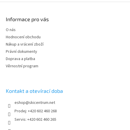
Z
á
p
Informace pro vás
a
t
O nás
í
Hodnocení obchodu
Nákup a vrácení zboží
Právní dokumenty
Doprava a platba
Věrnostní program
Kontakt a otevírací doba
eshop
@
skicentrum.net
Prodej: +420 602 460 268
Servis: +420 602 460 265