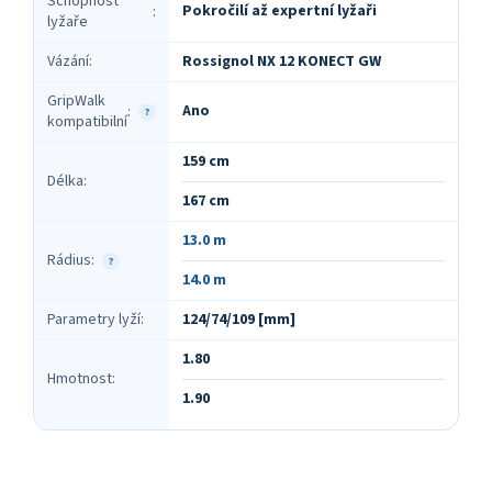
Schopnost
Pokročilí až expertní lyžaři
:
lyžaře
Vázání
:
Rossignol NX 12 KONECT GW
GripWalk
Ano
:
?
kompatibilní
159 cm
Délka
:
167 cm
13.0 m
Rádius
:
?
14.0 m
Parametry lyží
:
124/74/109 [mm]
1.80
Hmotnost
:
1.90