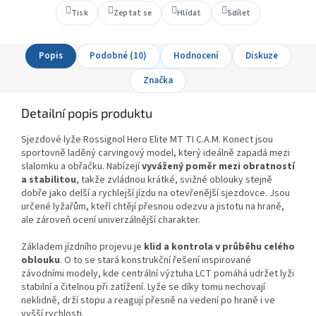
Tisk
Zeptat se
Hlídat
Sdílet
Popis
Podobné (10)
Hodnocení
Diskuze
Značka
Detailní popis produktu
Sjezdové lyže Rossignol Hero Elite MT TI C.A.M. Konect jsou
sportovně laděný carvingový model, který ideálně zapadá mezi
slalomku a obřačku. Nabízejí
vyvážený poměr mezi obratností
a stabilitou
, takže zvládnou krátké, svižné oblouky stejně
dobře jako delší a rychlejší jízdu na otevřenější sjezdovce. Jsou
určené lyžařům, kteří chtějí přesnou odezvu a jistotu na hraně,
ale zároveň ocení univerzálnější charakter.
Základem jízdního projevu je
klid a kontrola v průběhu celého
oblouku
. O to se stará konstrukční řešení inspirované
závodními modely, kde centrální výztuha LCT pomáhá udržet lyži
stabilní a čitelnou při zatížení. Lyže se díky tomu nechovají
neklidně, drží stopu a reagují přesně na vedení po hraně i ve
vyšší rychlosti.