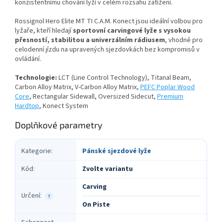
konzistentnímu chování lyží v celém rozsahu zatížení.
Rossignol Hero Elite MT TI C.A.M. Konect jsou ideální volbou pro
lyžaře, kteří hledají
sportovní carvingové lyže s vysokou
přesností, stabilitou a univerzálním rádiusem
, vhodné pro
celodenní jízdu na upravených sjezdovkách bez kompromisů v
ovládání.
Technologie:
LCT (Line Control Technology), Titanal Beam,
Carbon Alloy Matrix, V-Carbon Alloy Matrix,
PEFC Poplar Wood
Core
, Rectangular Sidewall, Oversized Sidecut,
Premium
Hardtop
, Konect System
Doplňkové parametry
Kategorie
:
Pánské sjezdové lyže
Kód
:
Zvolte variantu
Carving
Určení
:
?
On Piste