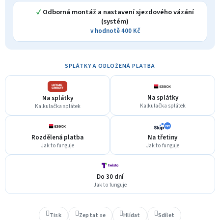
✓
Odborná montáž a nastavení sjezdového vázání
(systém)
v hodnotě 400 Kč
SPLÁTKY A ODLOŽENÁ PLATBA
Na splátky
Na splátky
Kalkulačka splátek
Kalkulačka splátek
Rozdělená platba
Na třetiny
Jak to funguje
Jak to funguje
Do 30 dní
Jak to funguje
Tisk
Zeptat se
Hlídat
Sdílet