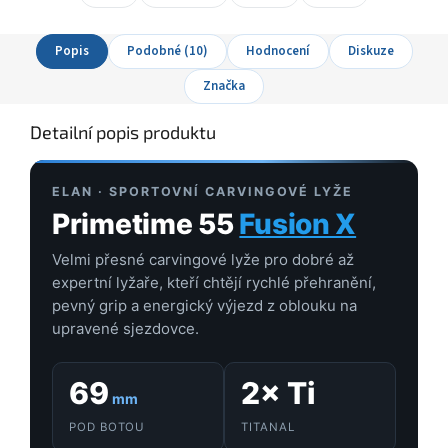
Popis
Podobné (10)
Hodnocení
Diskuze
Značka
Detailní popis produktu
ELAN · SPORTOVNÍ CARVINGOVÉ LYŽE
Primetime 55
Fusion X
Velmi přesné carvingové lyže pro dobré až
expertní lyžaře, kteří chtějí rychlé přehranění,
pevný grip a energický výjezd z oblouku na
upravené sjezdovce.
69
2× Ti
mm
POD BOTOU
TITANAL