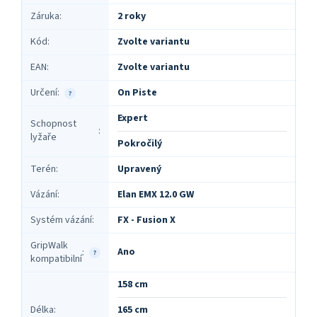
Záruka
:
2 roky
Kód
:
Zvolte variantu
EAN
:
Zvolte variantu
Určení
:
On Piste
?
Expert
Schopnost
:
lyžaře
Pokročilý
Terén
:
Upravený
Vázání
:
Elan EMX 12.0 GW
Systém vázání
:
FX - Fusion X
GripWalk
Ano
:
?
kompatibilní
158 cm
Délka
:
165 cm