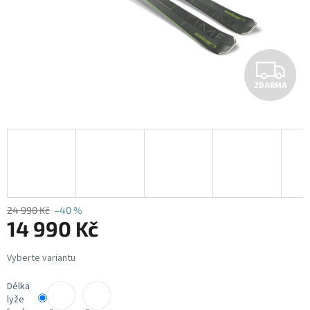
Z
ZDARMA
D
A
R
M
A
24 990 Kč
–40 %
14 990 Kč
Měrná
cena:
Délka
lyže