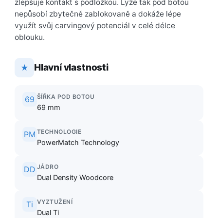
zlepšuje kontakt s podložkou. Lyže tak pod botou
nepůsobí zbytečně zablokovaně a dokáže lépe
využít svůj carvingový potenciál v celé délce
oblouku.
Hlavní vlastnosti
★
ŠÍŘKA POD BOTOU
69
69 mm
TECHNOLOGIE
PM
PowerMatch Technology
JÁDRO
DD
Dual Density Woodcore
VYZTUŽENÍ
Ti
Dual Ti