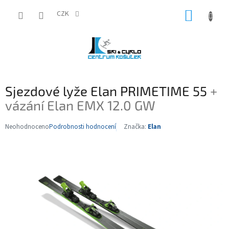
Přejít
NÁKUP
na
CZK
obsah
KOŠÍK
Sjezdové lyže Elan PRIMETIME 55
+
vázání Elan EMX 12.0 GW
Neohodnoceno
Podrobnosti hodnocení
Značka:
Elan
Průměrné
hodnocení
produktu
je
0,0
z
5
hvězdiček.