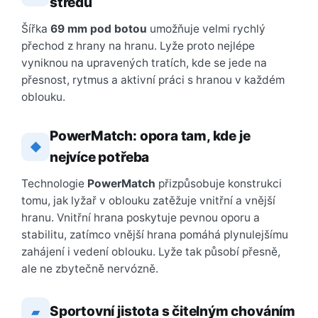
středu
Šířka
69 mm pod botou
umožňuje velmi rychlý
přechod z hrany na hranu. Lyže proto nejlépe
vyniknou na upravených tratích, kde se jede na
přesnost, rytmus a aktivní práci s hranou v každém
oblouku.
PowerMatch: opora tam, kde je
◆
nejvíce potřeba
Technologie
PowerMatch
přizpůsobuje konstrukci
tomu, jak lyžař v oblouku zatěžuje vnitřní a vnější
hranu. Vnitřní hrana poskytuje pevnou oporu a
stabilitu, zatímco vnější hrana pomáhá plynulejšímu
zahájení i vedení oblouku. Lyže tak působí přesně,
ale ne zbytečně nervózně.
Sportovní jistota s čitelným chováním
▰