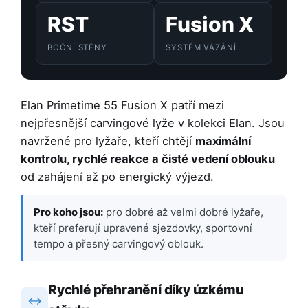
RST
Fusion X
BOČNÍ STĚNY
SYSTÉM VÁZÁNÍ
Elan Primetime 55 Fusion X patří mezi
nejpřesnější carvingové lyže v kolekci Elan. Jsou
navržené pro lyžaře, kteří chtějí
maximální
kontrolu, rychlé reakce a čisté vedení oblouku
od zahájení až po energický výjezd.
Pro koho jsou:
pro dobré až velmi dobré lyžaře,
kteří preferují upravené sjezdovky, sportovní
tempo a přesný carvingový oblouk.
Rychlé přehranění díky úzkému
↔