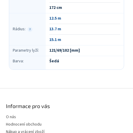
172 cm
12.5 m
Rádius
:
13.7 m
?
15.1 m
Parametry lyží
:
121/69/102 [mm]
Barva
:
Šedá
Z
á
p
Informace pro vás
a
t
O nás
í
Hodnocení obchodu
Nákup a vrácení zboží