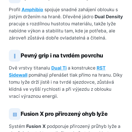
Profil
Amphibio
spojuje snadné zahájení oblouku s
jistým držením na hraně. Dřevěné jádro
Dual Density
pracuje s rozdílnou hustotou materiálu, takže lyže
nabídne výkon a stabilitu tam, kde je potřeba, ale
zároveň zůstává dobře ovladatelná a čitelná.
Pevný grip i na tvrdém povrchu
∥
Dvě vrstvy titanalu
Dual Ti
a konstrukce
RST
Sidewall
pomáhají přenášet tlak přímo na hranu. Díky
tomu lyže drží jistě i na tvrdé sjezdovce, zůstává
klidná ve vyšší rychlosti a při výjezdu z oblouku
vrací výraznou energii.
Fusion X pro přirozený ohyb lyže
▤
Systém
Fusion X
podporuje přirozený průhyb lyže a