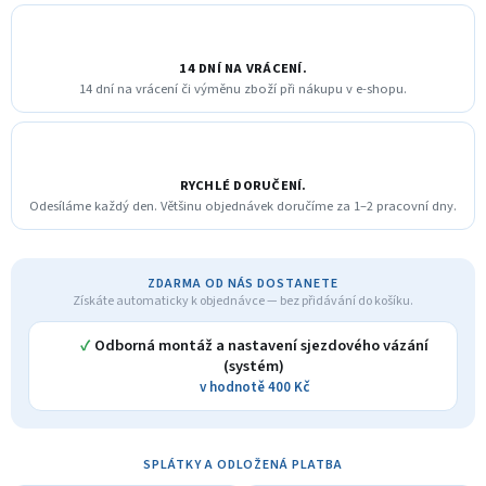
14 DNÍ NA VRÁCENÍ.
14 dní na vrácení či výměnu zboží při nákupu v e-shopu.
RYCHLÉ DORUČENÍ.
Odesíláme každý den. Většinu objednávek doručíme za 1–2 pracovní dny.
ZDARMA OD NÁS DOSTANETE
Získáte automaticky k objednávce — bez přidávání do košíku.
✓
Odborná montáž a nastavení sjezdového vázání
(systém)
v hodnotě 400 Kč
SPLÁTKY A ODLOŽENÁ PLATBA