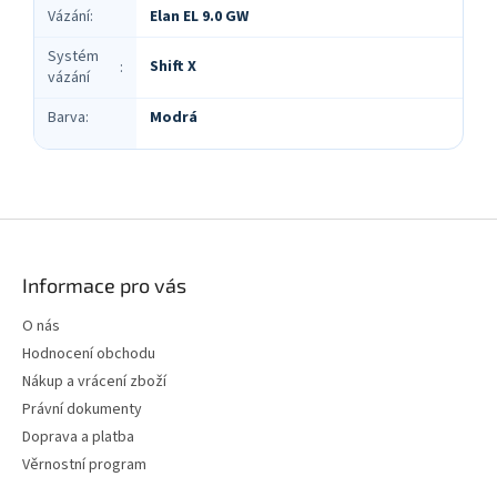
Vázání
:
Elan EL 9.0 GW
Systém
Shift X
:
vázání
Barva
:
Modrá
Z
á
p
Informace pro vás
a
t
O nás
í
Hodnocení obchodu
Nákup a vrácení zboží
Právní dokumenty
Doprava a platba
Věrnostní program