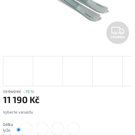
Z
ZDARMA
D
A
R
M
A
13 940 Kč
–19 %
11 190 Kč
Měrná
cena:
Délka
lyže