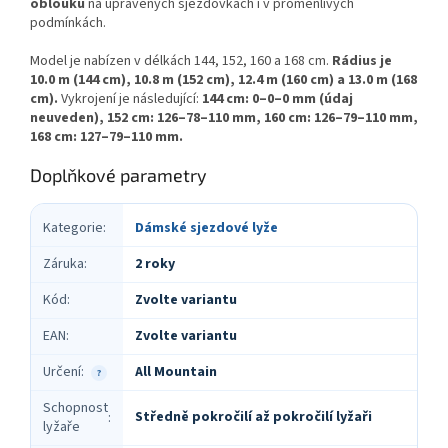
oblouků
na upravených sjezdovkách i v proměnlivých
podmínkách.
Model je nabízen v délkách 144, 152, 160 a 168 cm.
Rádius je
10.0 m (144 cm), 10.8 m (152 cm), 12.4 m (160 cm) a 13.0 m (168
cm).
Vykrojení je následující:
144 cm: 0–0–0 mm (údaj
neuveden), 152 cm: 126–78–110 mm, 160 cm: 126–79–110 mm,
168 cm: 127–79–110 mm.
Doplňkové parametry
Kategorie
:
Dámské sjezdové lyže
Záruka
:
2 roky
Kód
:
Zvolte variantu
EAN
:
Zvolte variantu
Určení
:
All Mountain
?
Schopnost
Středně pokročilí až pokročilí lyžaři
:
lyžaře