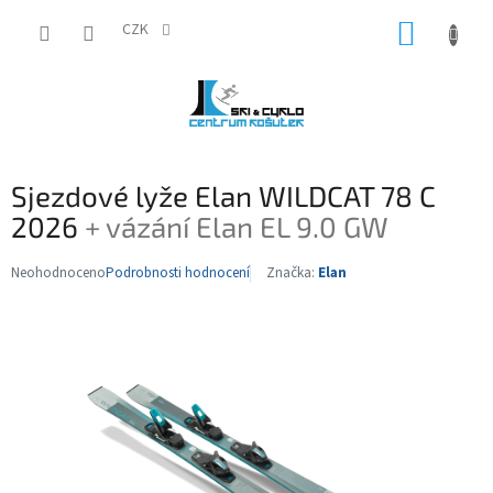
Přejít
NÁKUP
na
CZK
obsah
KOŠÍK
Sjezdové lyže Elan WILDCAT 78 C
2026
+ vázání Elan EL 9.0 GW
Neohodnoceno
Podrobnosti hodnocení
Značka:
Elan
Průměrné
hodnocení
produktu
je
0,0
z
5
hvězdiček.