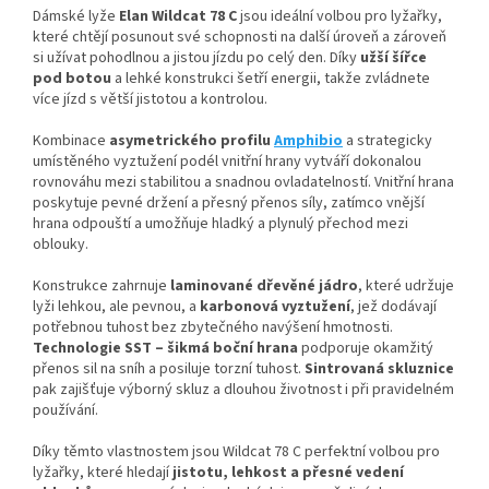
Dámské lyže
Elan Wildcat 78 C
jsou ideální volbou pro lyžařky,
které chtějí posunout své schopnosti na další úroveň a zároveň
si užívat pohodlnou a jistou jízdu po celý den. Díky
užší šířce
pod botou
a lehké konstrukci šetří energii, takže zvládnete
více jízd s větší jistotou a kontrolou.
Kombinace
asymetrického profilu
Amphibio
a strategicky
umístěného vyztužení podél vnitřní hrany vytváří dokonalou
rovnováhu mezi stabilitou a snadnou ovladatelností. Vnitřní hrana
poskytuje pevné držení a přesný přenos síly, zatímco vnější
hrana odpouští a umožňuje hladký a plynulý přechod mezi
oblouky.
Konstrukce zahrnuje
laminované dřevěné jádro
, které udržuje
lyži lehkou, ale pevnou, a
karbonová vyztužení
, jež dodávají
potřebnou tuhost bez zbytečného navýšení hmotnosti.
Technologie SST – šikmá boční hrana
podporuje okamžitý
přenos sil na sníh a posiluje torzní tuhost.
Sintrovaná skluznice
pak zajišťuje výborný skluz a dlouhou životnost i při pravidelném
používání.
Díky těmto vlastnostem jsou Wildcat 78 C perfektní volbou pro
lyžařky, které hledají
jistotu, lehkost a přesné vedení