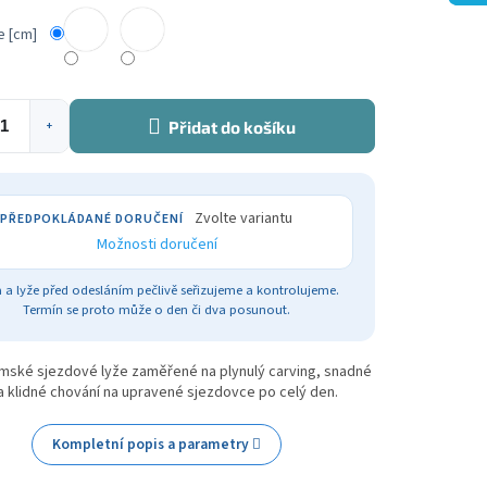
e [cm]
Přidat do košíku
+
Zvolte variantu
Možnosti doručení
 a lyže před odesláním pečlivě seřizujeme a kontrolujeme.
Termín se proto může o den či dva posunout.
mské sjezdové lyže zaměřené na plynulý carving, snadné
a klidné chování na upravené sjezdovce po celý den.
Kompletní popis a parametry