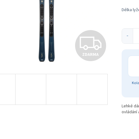
ek.
Délka lyž
Z
−
ZDARMA
D
A
Kola
R
Lehké dá
ovládání 
M