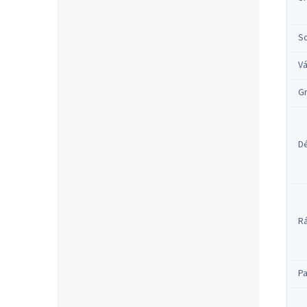
S
Vá
Gr
D
R
Pa