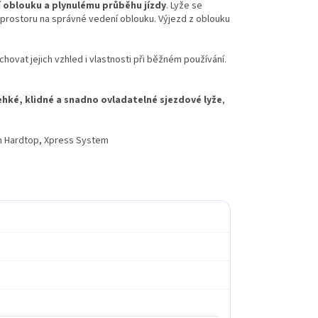
 oblouku a plynulému průběhu jízdy
. Lyže se
i prostoru na správné vedení oblouku. Výjezd z oblouku
hovat jejich vzhled i vlastnosti při běžném používání.
ehké, klidné a snadno ovladatelné sjezdové lyže
,
m Hardtop, Xpress System