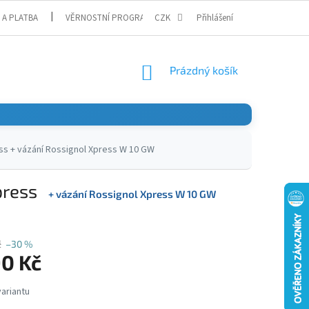
 A PLATBA
VĚRNOSTNÍ PROGRAM
CZK
Přihlášení
NÁKUPNÍ
Prázdný košík
KOŠÍK
ess
+ vázání Rossignol Xpress W 10 GW
press
+ vázání Rossignol Xpress W 10 GW
č
–30 %
90 Kč