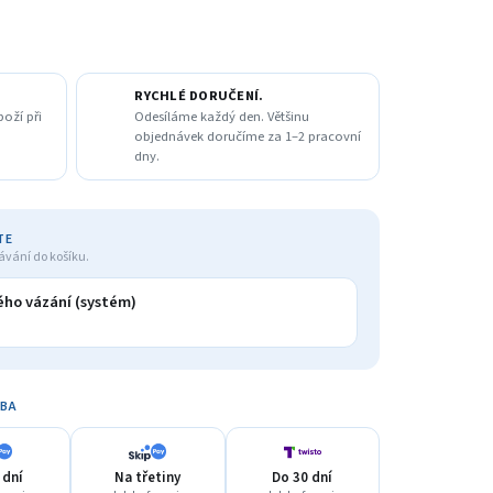
RYCHLÉ DORUČENÍ.
boží při
Odesíláme každý den. Většinu
objednávek doručíme za 1–2 pracovní
dny.
TE
ávání do košíku.
ho vázání (systém)
TBA
 dní
Na třetiny
Do 30 dní