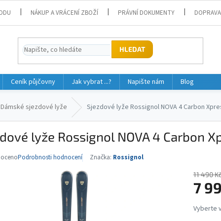
ODU
NÁKUP A VRÁCENÍ ZBOŽÍ
PRÁVNÍ DOKUMENTY
DOPRAVA
HLEDAT
Ceník půjčovny
Jak vybrat ...?
Napište nám
Blog
Dámské sjezdové lyže
Sjezdové lyže Rossignol NOVA 4 Carbon Xpr
zdové lyže Rossignol NOVA 4 Carbon X
noceno
Podrobnosti hodnocení
Značka:
Rossignol
né
ní
11 490 K
u
7 9
Měrná
cena: