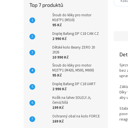
Kalku
Top 7 produktů
Šroub do kliky pro motor
M16*P1 (M510)
95 Kč
Displej Bafang DP C18 CAN CZ
2 990 Kč
Dětské kolo Beany ZERO 20
2026
Det
10 990 Kč
Sjez
Šroub do kliky pro motor
M15*P1 (M420, M500, M600)
bez 
95 Kč
upra
Displej Bafang DP C18 UART
Zákl
2 990 Kč
Díky 
aby u
Košík na lahev SOLELY.Jr,
černá/bílá
199 Kč
Stab
povr
Ochranný obal na kolo FORCE
reagu
169 Kč