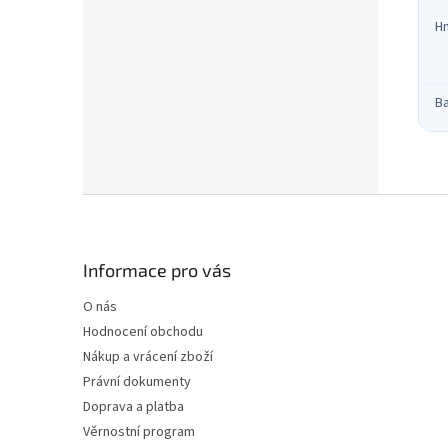
H
B
Z
á
p
a
Informace pro vás
t
O nás
í
Hodnocení obchodu
Nákup a vrácení zboží
Právní dokumenty
Doprava a platba
Věrnostní program