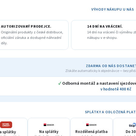
A
VÝHODY NÁKUPU U NÁS
AUTORIZOVANÝ PRODEJCE.
14 DNÍ NA VRÁCENÍ.
Originální produkty z české distribuce,
14 dní na vrácení či výměnu z
oficiální záruka a dostupné náhradní
nákupu v e-shopu.
díly.
ZDARMA OD NÁS DOSTANE
Získáte automaticky k objednávce — bez přid
✓
Odborná montáž a nastavení sjezdové
v hodnotě 400 Kč
SPLÁTKY A ODLOŽENÁ PLA
Na splátky
Rozdělená platba
Do 30
a splátky