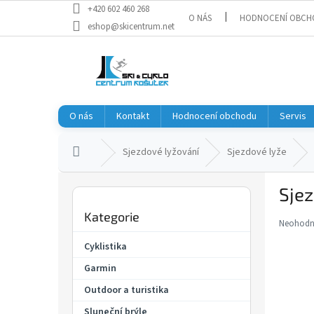
Přejít
+420 602 460 268
O NÁS
HODNOCENÍ OBCH
na
eshop@skicentrum.net
obsah
O nás
Kontakt
Hodnocení obchodu
Servis
Domů
Sjezdové lyžování
Sjezdové lyže
P
Sje
o
Přeskočit
s
Kategorie
kategorie
t
Neohod
Průměr
r
hodnoce
Cyklistika
a
produkt
Garmin
je
n
0,0
n
Outdoor a turistika
z
í
5
Sluneční brýle