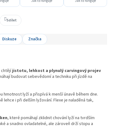
unguje
Jak to funguje
Jak to funguje
Sdílet
Diskuze
Značka
 chtějí
jistotu, lehkost a plynulý carvingový projev
máhají budovat sebevědomí a techniku při jízdě na
ou hmotnost lyží a přispívá k menší únavě během dne.
 lehce i při delším lyžování. Flexe je naladěná tak,
áken
, které pomáhají zklidnit chování lyží na tvrdším
hké a snadno ovladatelné, ale zároveň drží stopu a