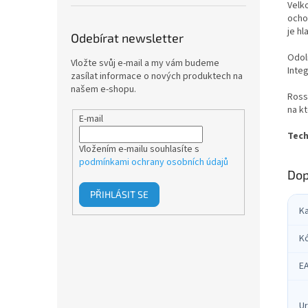
Velko
ocho
je hl
Odebírat newsletter
Odol
Vložte svůj e-mail a my vám budeme
Integ
zasílat informace o nových produktech na
našem e-shopu.
Ross
na kt
E-mail
Tech
Vložením e-mailu souhlasíte s
podmínkami ochrany osobních údajů
Dop
PŘIHLÁSIT SE
K
K
E
Ur