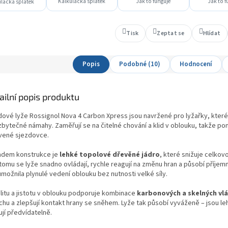
Kalkulačka splátek
Jak to funguje
Jak to f
lačka splátek
Tisk
Zeptat se
Hlídat
Popis
Podobné (10)
Hodnocení
ailní popis produktu
dové lyže Rossignol Nova 4 Carbon Xpress jsou navržené pro lyžařky, které
zbytečné námahy. Zaměřují se na čitelné chování a klid v oblouku, takže po
vené sjezdovce.
adem konstrukce je
lehké topolové dřevěné jádro
, které snižuje celkov
tomu se lyže snadno ovládají, rychle reagují na změnu hran a působí příjemně
možnila plynulé vedení oblouku bez nutnosti velké síly.
ilitu a jistotu v oblouku podporuje kombinace
karbonových a skelných vl
chu a zlepšují kontakt hrany se sněhem. Lyže tak působí vyváženě – jsou le
jí předvídatelně.