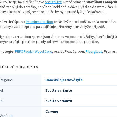
u roli hraje také řešení flexe
Assist Flex
, které pomáhá
snazšímu zahájení
tně zapojují do zatáčky, nepůsobí neklidně a dávají lyžařce dostatek času 
adký a kontrolovaný, bez pocitu, že by bylo nutné lyži „přetlačovat“.
ná vrchní úprava
Premium Hardtop
chrání lyže proti poškození a pomáhá zac
rovaný systém Xpress pak zajišťuje přirozený průhyb lyže při jízdě.
ignol Nova 4 Carbon Xpress jsou vhodnou volbou pro lyžařky, které chtějí
l
erých si užijí s pocitem jistoty od první až po poslední jízdu dne.
nologie:
PEFC Poplar Wood Core
, Assist Flex, Carbon,
Fiberglass
, Premiu
lňkové parametry
ategorie
:
Dámské sjezdové lyže
ód
:
Zvolte variantu
AN
:
Zvolte variantu
Carving
čení
:
?