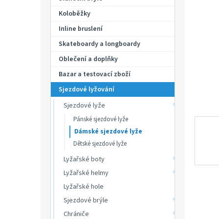
p
hvězdič
a
Koloběžky
n
Inline bruslení
e
Skateboardy a longboardy
l
Oblečení a doplňky
Bazar a testovací zboží
Sjezdové lyžování
Sjezdové lyže
Pánské sjezdové lyže
Dámské sjezdové lyže
Dětské sjezdové lyže
Lyžařské boty
Lyžařské helmy
Lyžařské hole
Sjezdové brýle
Chrániče