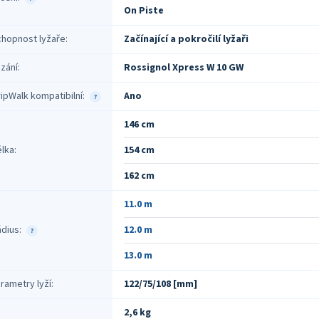
On Piste
chopnost lyžaře
:
Začínající a pokročilí lyžaři
zání
:
Rossignol Xpress W 10 GW
ipWalk kompatibilní
:
Ano
?
146 cm
élka
:
154 cm
162 cm
11.0 m
ádius
:
12.0 m
?
13.0 m
rametry lyží
:
122/75/108 [mm]
2,6 kg