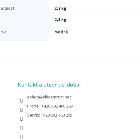
motnost
:
2,7 kg
2,8 kg
arva
:
Modrá
Kontakt a otevírací doba
eshop
@
skicentrum.net
Prodej: +420 602 460 268
Servis: +420 602 460 265