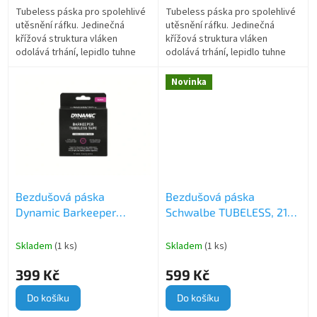
Tubeless páska pro spolehlivé
Tubeless páska pro spolehlivé
utěsnění ráfku. Jedinečná
utěsnění ráfku. Jedinečná
křížová struktura vláken
křížová struktura vláken
odolává trhání, lepidlo tuhne
odolává trhání, lepidlo tuhne
pod tlakem a při demontáži
pod tlakem a při demontáži
nezanechá žádné zbytky.
nezanechá žádné zbytky.
Novinka
Bezdušová páska
Bezdušová páska
Dynamic Barkeeper
Schwalbe TUBELESS, 21
Tubeless Tape, 30 mm
mm
Skladem
(1 ks)
Skladem
(1 ks)
399 Kč
599 Kč
Do košíku
Do košíku