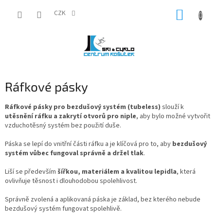
Přejít
NÁKUP
na
CZK
obsah
KOŠÍK
Ráfkové pásky
Ráfkové pásky pro bezdušový systém (tubeless)
slouží k
utěsnění ráfku a zakrytí otvorů pro niple
, aby bylo možné vytvořit
vzduchotěsný systém bez použití duše.
Páska se lepí do vnitřní části ráfku a je klíčová pro to, aby
bezdušový
systém vůbec fungoval správně a držel tlak
.
Liší se především
šířkou, materiálem a kvalitou lepidla
, která
ovlivňuje těsnost i dlouhodobou spolehlivost.
Správně zvolená a aplikovaná páska je základ, bez kterého nebude
bezdušový systém fungovat spolehlivě.