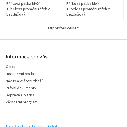
Ráfková páska MAX1
Ráfková páska MAX1
Tubeless promění ráfek v
Tubeless promění ráfek v
bezdušový.
bezdušový.
14
položek celkem
O
v
l
Z
á
á
d
p
Informace pro vás
a
a
c
t
O nás
í
í
p
Hodnocení obchodu
r
Nákup a vrácení zboží
v
Právní dokumenty
k
y
Doprava a platba
v
Věrnostní program
ý
p
i
s
Kontakt a otevírací doba