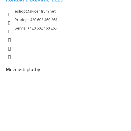
u
eshop
@
skicentrum.net
Prodej: +420 602 460 268
Servis: +420 602 460 265
Možnosti platby