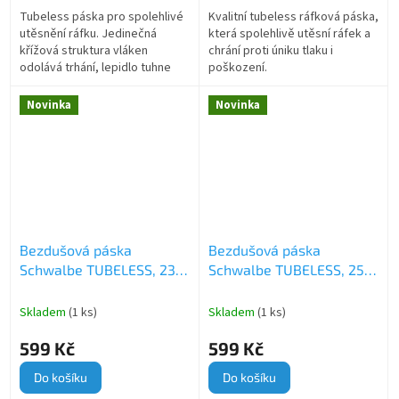
Tubeless páska pro spolehlivé
Kvalitní tubeless ráfková páska,
utěsnění ráfku. Jedinečná
která spolehlivě utěsní ráfek a
křížová struktura vláken
chrání proti úniku tlaku i
odolává trhání, lepidlo tuhne
poškození.
pod tlakem a při demontáži
nezanechá žádné zbytky.
Novinka
Novinka
Bezdušová páska
Bezdušová páska
Schwalbe TUBELESS, 23
Schwalbe TUBELESS, 25
mm
mm
Skladem
(1 ks)
Skladem
(1 ks)
599 Kč
599 Kč
Do košíku
Do košíku