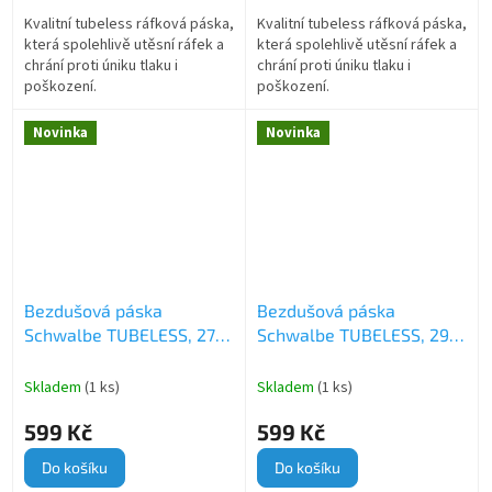
Kvalitní tubeless ráfková páska,
Kvalitní tubeless ráfková páska,
která spolehlivě utěsní ráfek a
která spolehlivě utěsní ráfek a
chrání proti úniku tlaku i
chrání proti úniku tlaku i
poškození.
poškození.
Novinka
Novinka
Bezdušová páska
Bezdušová páska
Schwalbe TUBELESS, 27
Schwalbe TUBELESS, 29
mm
mm
Skladem
(1 ks)
Skladem
(1 ks)
599 Kč
599 Kč
Do košíku
Do košíku