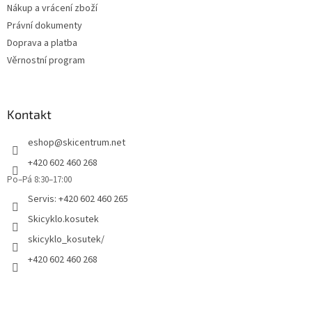
Nákup a vrácení zboží
Právní dokumenty
Doprava a platba
Věrnostní program
Kontakt
eshop
@
skicentrum.net
+420 602 460 268
Po–Pá 8:30–17:00
Servis: +420 602 460 265
Skicyklo.kosutek
skicyklo_kosutek/
+420 602 460 268