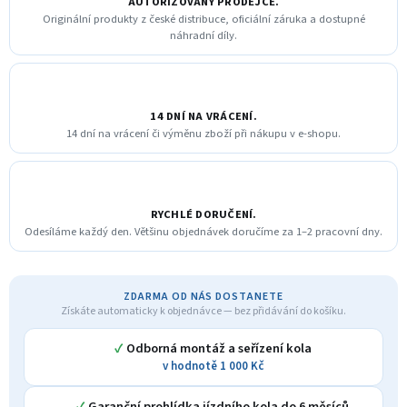
AUTORIZOVANÝ PRODEJCE.
Originální produkty z české distribuce, oficiální záruka a dostupné
náhradní díly.
14 DNÍ NA VRÁCENÍ.
14 dní na vrácení či výměnu zboží při nákupu v e-shopu.
RYCHLÉ DORUČENÍ.
Odesíláme každý den. Většinu objednávek doručíme za 1–2 pracovní dny.
ZDARMA OD NÁS DOSTANETE
Získáte automaticky k objednávce — bez přidávání do košíku.
✓
Odborná montáž a seřízení kola
v hodnotě 1 000 Kč
✓
Garanční prohlídka jízdního kola do 6 měsíců