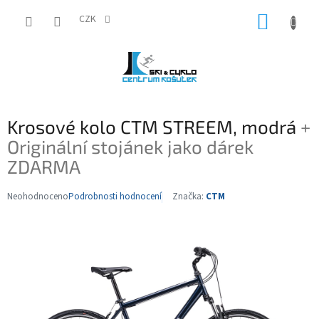
Přejít
NÁKUP
na
CZK
obsah
KOŠÍK
Krosové kolo CTM STREEM, modrá
+
Originální stojánek jako dárek
ZDARMA
Neohodnoceno
Podrobnosti hodnocení
Značka:
CTM
Průměrné
hodnocení
produktu
je
0,0
z
5
hvězdiček.