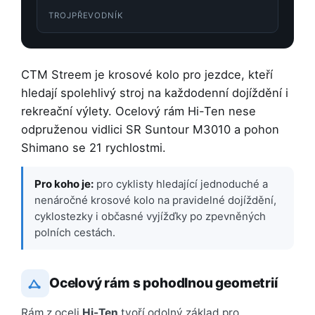
TROJPŘEVODNÍK
CTM Streem je krosové kolo pro jezdce, kteří
hledají spolehlivý stroj na každodenní dojíždění i
rekreační výlety. Ocelový rám Hi-Ten nese
odpruženou vidlici SR Suntour M3010 a pohon
Shimano se 21 rychlostmi.
Pro koho je:
pro cyklisty hledající jednoduché a
nenáročné krosové kolo na pravidelné dojíždění,
cyklostezky i občasné vyjížďky po zpevněných
polních cestách.
Ocelový rám s pohodlnou geometrií
Rám z oceli
Hi-Ten
tvoří odolný základ pro