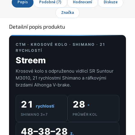
Popis
Podobné (7)
Hodnocení
Diskuze
Značka
Detailní popis produktu
CTM · KROSOVÉ KOLO · SHIMANO · 21
RYCHLOSTÍ
Streem
Krosové kolo s odpruženou vidlicí SR Suntour
M3010, 21 rychlostmi Shimano a ráfkovými
brzdami Alhonga V-brake.
21
28
rychlostí
"
SHIMANO 3×7
PRŮMĚR KOL
48–38–28
z.