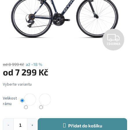
Z
ZDARMA
D
A
od 8 999 Kč
až –18 %
od
7 299 Kč
R
Měrná
M
cena:
A
Velikost
rámu
Přidat do košíku
−
+