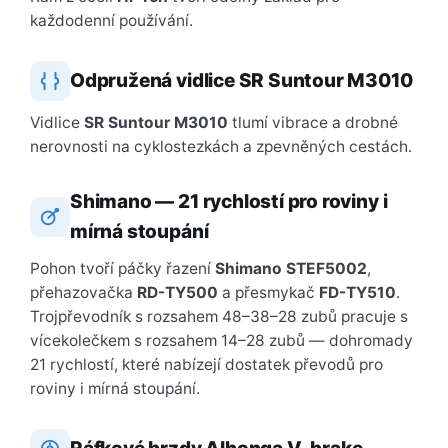
každodenní používání.
Odpružená vidlice SR Suntour M3010
Vidlice
SR Suntour M3010
tlumí vibrace a drobné
nerovnosti na cyklostezkách a zpevněných cestách.
Shimano — 21 rychlostí pro roviny i
mírná stoupání
Pohon tvoří páčky řazení
Shimano STEF5002
,
přehazovačka
RD-TY500
a přesmykač
FD-TY510
.
Trojpřevodník s rozsahem 48–38–28 zubů pracuje s
vícekolečkem s rozsahem 14–28 zubů — dohromady
21 rychlostí, které nabízejí dostatek převodů pro
roviny i mírná stoupání.