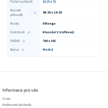
Počet rychlostí
:
21 (3 x 7)
Rozsah
48-28 x 14-28
:
?
převodů
Brzdy
:
Alhonga
Druh brzd
:
Klasické V (ráfkové)
?
Pláště
:
700 x 38C
?
Barva
:
Modrá
?
Z
á
p
a
Informace pro vás
t
O nás
í
Hodnocení obchodu