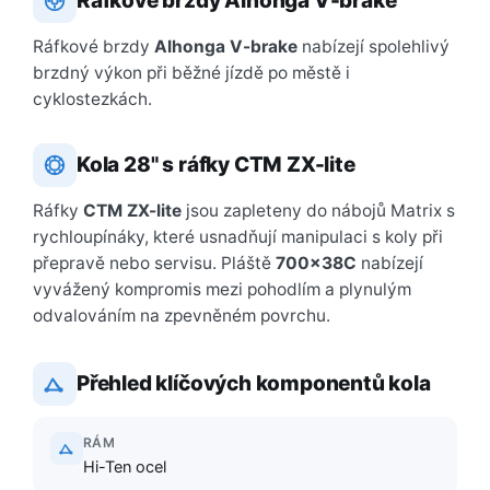
Ráfkové brzdy Alhonga V-brake
Ráfkové brzdy
Alhonga V-brake
nabízejí spolehlivý
brzdný výkon při běžné jízdě po městě i
cyklostezkách.
Kola 28" s ráfky CTM ZX-lite
Ráfky
CTM ZX-lite
jsou zapleteny do nábojů Matrix s
rychloupínáky, které usnadňují manipulaci s koly při
přepravě nebo servisu. Pláště
700×38C
nabízejí
vyvážený kompromis mezi pohodlím a plynulým
odvalováním na zpevněném povrchu.
Přehled klíčových komponentů kola
RÁM
Hi-Ten ocel