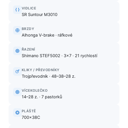
VIDLICE
SR Suntour M3010
BRZDY
Alhonga V-brake · ráfkové
ŘAZENÍ
Shimano STEF5002 · 3×7 · 21 rychlostí
KLIKY / PŘEVODNÍKY
Trojpřevodník · 48–38–28 z.
VÍCEKOLEČKO
14–28 z. · 7 pastorků
PLÁŠTĚ
700×38C