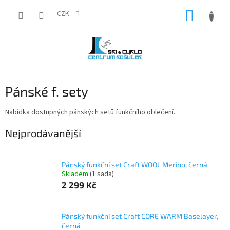
Přejít
NÁKUP
na
CZK
obsah
KOŠÍK
Pánské f. sety
Nabídka dostupných pánských setů funkčního oblečení.
Nejprodávanější
Pánský funkční set Craft WOOL Merino, černá
Skladem
(1 sada)
2 299 Kč
Pánský funkční set Craft CORE WARM Baselayer,
černá