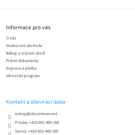
v
l
Z
á
á
d
p
Informace pro vás
a
a
c
t
O nás
í
í
p
Hodnocení obchodu
r
Nákup a vrácení zboží
v
Právní dokumenty
k
y
Doprava a platba
v
Věrnostní program
ý
p
i
s
Kontakt a otevírací doba
u
eshop
@
skicentrum.net
Prodej: +420 602 460 268
Servis: +420 602 460 265