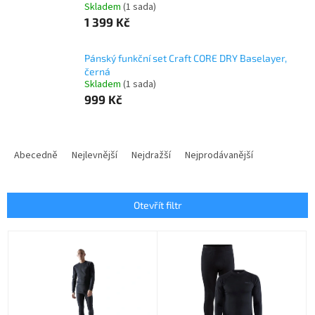
Skladem
(1 sada)
1 399 Kč
Pánský funkční set Craft CORE DRY Baselayer,
černá
Skladem
(1 sada)
999 Kč
Ř
a
Abecedně
Nejlevnější
Nejdražší
Nejprodávanější
z
e
n
Otevřít filtr
í
p
V
r
ý
o
p
d
i
u
s
k