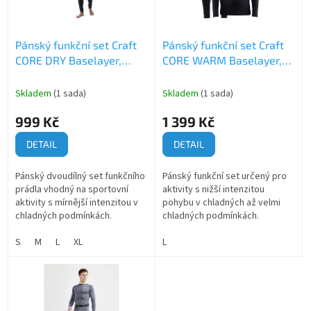
p
t
r
ů
o
Pánský funkční set Craft
Pánský funkční set Craft
d
CORE DRY Baselayer,
CORE WARM Baselayer,
u
černá
černá
k
t
Skladem
(1 sada)
Skladem
(1 sada)
ů
999 Kč
1 399 Kč
DETAIL
DETAIL
Pánský dvoudílný set funkčního
Pánský funkční set určený pro
prádla vhodný na sportovní
aktivity s nižší intenzitou
aktivity s mírnější intenzitou v
pohybu v chladných až velmi
chladných podmínkách.
chladných podmínkách.
S
M
L
XL
L